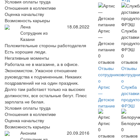
Условия оплаты труда
Отношения в коллективе
Оценка начальству
Возможность карьеры
Лена
18.08.2022
Артис
Служба
Сотрудник из
—
доставки
Казани
Детское
продукто
Положительные стороны работодателя
питание
ФРЭШ
Есть хорошие люди.
0
0
Негативные моменты
отзывов
отзывов
Работала не в магазине, а в офисе.
Отзывы
Отзывы
Экономистом. Ужасное отношение
сотрудников
сотрудни
руководства к подчиненным. Никаких
о
о
поздравлений ни на один праздник.
Артис
Служба
Долго там работают только на высоких
—
доставки
должностях, все остальные бегут. Плюс
Детское
продукто
зарплата не белая.
питание
ФРЭШ
Условия оплаты труда
Отношения в коллективе
Оценка начальству
Артис
Белоруч
Возможность карьеры
0
0
Аноним
20.09.2016
отзывов
отзывов
Сотрудник из