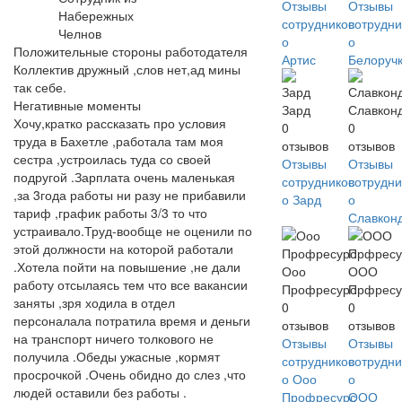
Отзывы
Отзывы
Набережных
сотрудников
сотрудни
Челнов
о
о
Положительные стороны работодателя
Артис
Белоруч
Коллектив дружный ,слов нет,ад мины
так себе.
Негативные моменты
Зард
Славкон
Хочу,кратко рассказать про условия
0
0
труда в Бахетле ,работала там моя
отзывов
отзывов
сестра ,устроилась туда со своей
Отзывы
Отзывы
подругой .Зарплата очень маленькая
сотрудников
сотрудни
,за 3года работы ни разу не прибавили
о Зард
о
тариф ,график работы 3/3 то что
Славкон
устраивало.Труд-вообще не оценили по
этой должности на которой работали
.Хотела пойти на повышение ,не дали
Ооо
ООО
работу отсылаясь тем что все вакансии
Профресурс
Прфресу
заняты ,зря ходила в отдел
0
0
персоналала потратила время и деньги
отзывов
отзывов
на транспорт ничего толкового не
Отзывы
Отзывы
получила .Обеды ужасные ,кормят
сотрудников
сотрудни
просрочкой .Очень обидно до слез ,что
о Ооо
о
людей оставили без работы .
Профресурс
ООО