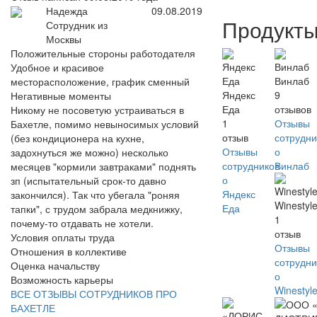
Надежда
09.08.2019
Продукт
Сотрудник из
Москвы
Положительные стороны работодателя
Удобное и красивое
Винлаб
месторасположение, график сменный
Яндекс
9
Негативные моменты
Еда
отзывов
Никому не посоветую устраиваться в
1
Отзывы
Бахетле, помимо невыносимых условий
отзыв
сотрудни
(без кондиционера на кухне,
Отзывы
о
задохнуться же можно) несколько
сотрудников
Винлаб
месяцев "кормили завтраками" поднять
о
зп (испытательный срок-то давно
Яндекс
закончился). Так что убегала "роняя
Winestyl
Еда
тапки", с трудом забрала медкнижку,
1
почему-то отдавать не хотели.
отзыв
Условия оплаты труда
Отзывы
Отношения в коллективе
сотрудни
Оценка начальству
о
Возможность карьеры
Winestyl
ВСЕ ОТЗЫВЫ СОТРУДНИКОВ ПРО
БАХЕТЛЕ