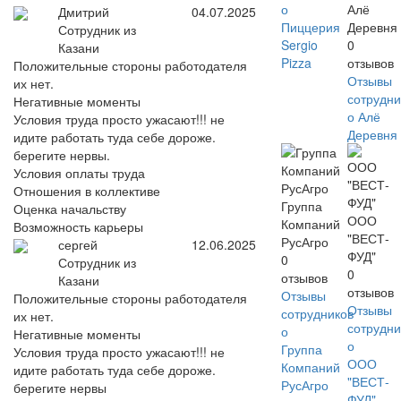
о
Алё
Дмитрий
04.07.2025
Пиццерия
Деревня
Сотрудник из
Sergio
0
Казани
Pizza
отзывов
Положительные стороны работодателя
Отзывы
их нет.
сотрудни
Негативные моменты
о Алё
Условия труда просто ужасают!!! не
Деревня
идите работать туда себе дороже.
берегите нервы.
Условия оплаты труда
Отношения в коллективе
Группа
Оценка начальству
ООО
Компаний
Возможность карьеры
"ВЕСТ-
РусАгро
сергей
12.06.2025
ФУД"
0
Сотрудник из
0
отзывов
Казани
отзывов
Отзывы
Положительные стороны работодателя
Отзывы
сотрудников
их нет.
сотрудни
о
Негативные моменты
о
Группа
Условия труда просто ужасают!!! не
ООО
Компаний
идите работать туда себе дороже.
"ВЕСТ-
РусАгро
берегите нервы
ФУД"