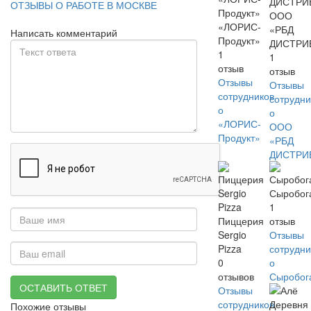
ОТЗЫВЫ О РАБОТЕ В МОСКВЕ
ООО
«ЛОРИС-
«РБД
Написать комментарий
Продукт»
ДИСТРИ
1
1
отзыв
отзыв
Отзывы
Отзывы
сотрудников
сотрудни
о
о
«ЛОРИС-
ООО
Продукт»
«РБД
ДИСТРИ
Сыробог
1
Пиццерия
отзыв
Sergio
Отзывы
Pizza
сотрудни
0
о
отзывов
Сыробог
ОСТАВИТЬ ОТВЕТ
Отзывы
сотрудников
Похожие отзывы