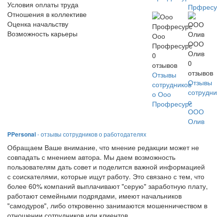
Условия оплаты труда
Прфресу
Отношения в коллективе
Оценка начальству
Возможность карьеры
Ооо
ООО
Профресурс
Олив
0
0
отзывов
отзывов
Отзывы
Отзывы
сотрудников
сотрудни
о Ооо
о
Профресурс
ООО
Олив
PPersonal
- отзывы сотрудников о работодателях
Обращаем Ваше внимание, что мнение редакции может не
совпадать с мнением автора. Мы даем возможность
пользователям дать совет и поделится важной информацией
с соискателями, которые ищут работу. Это связано с тем, что
более 60% компаний выплачивают "серую" заработную плату,
работают семейными подрядами, имеют начальников
"самодуров", либо откровенно занимаются мошенничеством в
отношении сотрудников или клиентов.