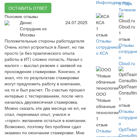
Инфолоджистикс
о Парк
ОСТАВИТЬ ОТВЕТ
Телеком
Похожие отзывы
Денис
24.07.2025
КСА
Cloud.ru
Сотрудник из
1
1
Москвы
отзыв
отзыв
Положительные стороны работодателя
Отзывы
Отзывы
Очень хотел устроиться в Ланит, но так
сотрудников
сотрудни
просто (и без практического опыта
о КСА
о
работы в ИТ) сложно попасть. Начал с
Cloud.ru
малого – выслал резюме с заявкой на
прохождение стажировки. Конечно, я
знал, что по результатам стажировки
могут предложить работу в компании,
OptiTea
на то и был расчет. По счастью прошел
Consulti
ООО
интервью с тестированием, после чего
1
"Новые
началась двухмесячная стажировка.
отзыв
облачные
Можно сказать эти два месяца не ел, не
Отзывы
технологии"
спал, перенимал опыт, учился и
сотрудни
1
«горел» желанием остаться в компании.
о
отзыв
Возможно, поэтому без проблем сдал
OptiTea
Отзывы
экзамен по окончании стажировки. Мне
Consulti
сотрудников