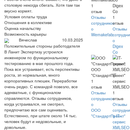
столовую некогда сбегать. Хотя там так
1
Digex
вкусно кормят.
отзыв
Co
Условия оплаты труда
Отзывы
1
Отношения в коллективе
сотрудников
отзыв
Оценка начальству
о
Отзывы
Возможность карьеры
Wemakefab
сотрудни
Вячеслав
10.03.2025
о
Положительные стороны работодателя
Digex
В Ланит Экспертизу устроился
Co
инженером по функциональному
тестированию в мае прошлого года.
Пока все устраивает, есть перспективы
ООО
роста, зп нормальная, много
"СтандартПроект"
IT-
корпоративных плюшек. Переработки
1
сервис
очень редко. С командой повезло, все
отзыв
XMLSEO
адекватные, с функционалом
Отзывы
1
справляются. Отзывы сотрудников,
сотрудников
отзыв
когда устраивался, не смотрел,
о
Отзывы
предпочитаю все сам оценивать.
ООО
сотрудни
Естественно, при штате около 14 тыс.
"СтандартПроект"
о IT-
человек будут и недовольные, и
сервис
довольные.
XMLSEO