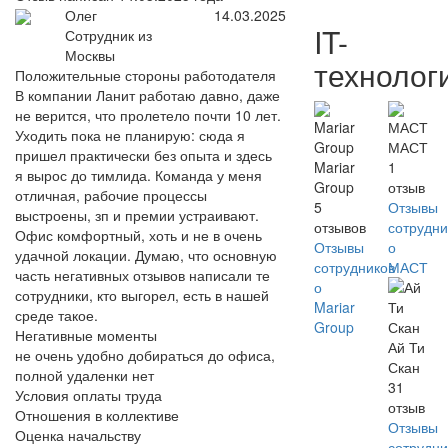
Олег
14.03.2025
IT-
Сотрудник из
Москвы
технолог
Положительные стороны работодателя
В компании Ланит работаю давно, даже
не верится, что пролетело почти 10 лет.
Уходить пока не планирую: сюда я
МАСТ
пришел практически без опыта и здесь
Mariar
1
я вырос до тимлида. Команда у меня
Group
отзыв
отличная, рабочие процессы
5
Отзывы
выстроены, зп и премии устраивают.
отзывов
сотрудни
Офис комфортный, хоть и не в очень
Отзывы
о
удачной локации. Думаю, что основную
сотрудников
МАСТ
часть негативных отзывов написали те
о
сотрудники, кто выгорел, есть в нашей
Mariar
среде такое.
Group
Негативные моменты
Ай Ти
не очень удобно добираться до офиса,
Скан
полной удаленки нет
31
Условия оплаты труда
отзыв
Отношения в коллективе
Отзывы
Оценка начальству
сотрудни