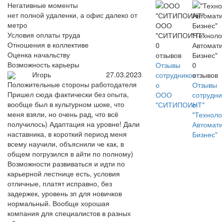
Негативные моменты
нет полной удаленки, а офис далеко от
метро
ООО
Условия оплаты труда
"СИТИПОИНТ"
"Техноло
Отношения в коллективе
0
Автомати
Оценка начальству
отзывов
Бизнес"
Возможность карьеры
Отзывы
0
Игорь
27.03.2023
сотрудников
отзывов
Положительные стороны работодателя
о
Отзывы
Пришел сюда фактически без опыта,
ООО
сотрудни
вообще был в культурном шоке, что
"СИТИПОИНТ"
о
меня взяли, но очень рад, что всё
"Техноло
получилось) Адаптация на уровне! Дали
Автомати
наставника, в короткий период меня
Бизнес"
всему научили, объяснили че как, в
общем погрузился в айти по полному)
Возможности развиваться и идти по
карьерной лестнице есть, условия
отличные, платят исправно, без
задержек, уровень зп для новичков
нормальный. Вообще хорошая
компания для специалистов в разных