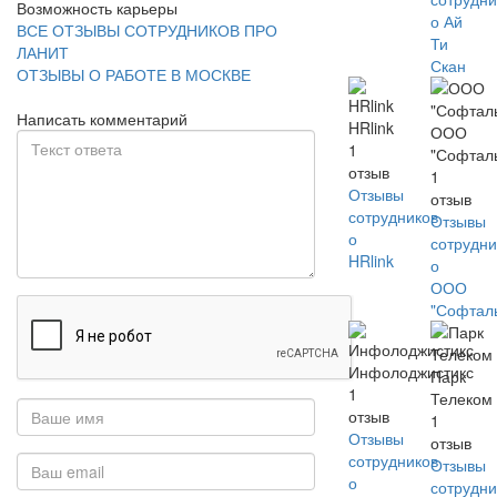
Возможность карьеры
о Ай
ВСЕ ОТЗЫВЫ СОТРУДНИКОВ ПРО
Ти
ЛАНИТ
Скан
ОТЗЫВЫ О РАБОТЕ В МОСКВЕ
Написать комментарий
HRlink
ООО
1
"Софтал
отзыв
1
Отзывы
отзыв
сотрудников
Отзывы
о
сотрудни
HRlink
о
ООО
"Софтал
Инфолоджистикс
Парк
1
Телеком
отзыв
1
Отзывы
отзыв
сотрудников
Отзывы
о
сотрудни