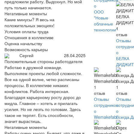
предложили работу. Выдохнул. Но мой
о
путь только начинается.
ООО
Негативные моменты
БЕЛКА
"Новые
Какие минусы? Я весь на
ДИДЖИТ
облачные
положительных эмоциях!
1
технологии"
Условия оплаты труда
отзыв
Отношения в коллективе
Отзывы
Оценка начальству
сотрудни
Возможность карьеры
о
Сергей
28.04.2025
БЕЛКА
Положительные стороны работодателя
ДИДЖИТ
Работаю в дружной команде.
Выполняем проекты любой сложности.
Все на одной волне, четко расписаны
Wemakefab
Всегда.Д
процессы. В коллективе никаких
1
1
конфликтов. Работа интересная.
отзыв
отзыв
Благодаря карьерному росту дорос до
Отзывы
Отзывы
мидла. Главное – хотеть и прилагать
сотрудников
сотрудни
усилия. Но не лезть по головам. Здесь
о
о
такое не терпят. Есть способности,
Wemakefab
Всегда.Д
значит вырастишь.
Негативные моменты
Работы очень много. Бывает, что даже в
Wemakefab