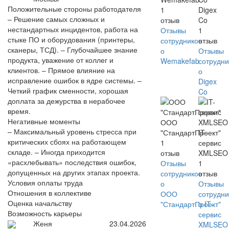
Положительные стороны работодателя
1
Digex
– Решение самых сложных и
отзыв
Co
нестандартных инцидентов, работа на
Отзывы
1
стыке ПО и оборудования (принтеры,
сотрудников
отзыв
сканеры, ТСД). – Глубочайшее знание
о
Отзывы
продукта, уважение от коллег и
Wemakefab
сотрудни
клиентов. – Прямое влияние на
о
исправление ошибок в ядре системы. –
Digex
Четкий график сменности, хорошая
Co
доплата за дежурства в нерабочее
время.
Негативные моменты
ООО
– Максимальный уровень стресса при
"СтандартПроект"
IT-
критических сбоях на работающем
1
сервис
складе. – Иногда приходится
отзыв
XMLSEO
«расхлебывать» последствия ошибок,
Отзывы
1
допущенных на других этапах проекта.
сотрудников
отзыв
Условия оплаты труда
о
Отзывы
Отношения в коллективе
ООО
сотрудни
Оценка начальству
"СтандартПроект"
о IT-
Возможность карьеры
сервис
Женя
23.04.2026
XMLSEO