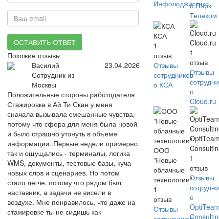
Инфолоджистикс
о Парк
Телеком
КСА
ОСТАВИТЬ ОТВЕТ
Cloud.ru
1
1
Похожие отзывы
отзыв
отзыв
Василий
23.04.2026
Отзывы
Отзывы
Сотрудник из
сотрудников
сотрудни
Москвы
о КСА
о
Положительные стороны работодателя
Cloud.ru
Стажировка в Ай Ти Скан у меня
сначала вызывала смешанные чувства,
потому что сфера для меня была новой
и было страшно утонуть в объеме
OptiTea
информации. Первые недели примерно
Consulti
ООО
так и ощущались - терминалы, логика
1
"Новые
WMS, документы, тестовые базы, куча
отзыв
облачные
новых слов и сценариев. Но потом
Отзывы
технологии"
стало легче, потому что рядом был
сотрудни
1
наставник, а задачи не висели в
о
отзыв
воздухе. Мне понравилось, что даже на
OptiTea
Отзывы
стажировке ты не сидишь как
Consulti
сотрудников