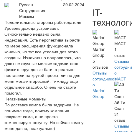
Руслан
29.02.2024
IT-
Сотрудник из
Москвы
технолог
Положительные стороны работодателя
Уровень дохода устраивает.
Относительно недавно была
индексация. Есть перспектива вырасти,
МАСТ
по мере расширения функционала
Mariar
1
конечно, но тут все условия для этого
Group
отзыв
созданы. Изначально понравилось, что
5
Отзывы
дают не скучные мелкие задачки типа
отзывов
сотрудни
фиксить ерундовые баги, а реально
Отзывы
о
поставили на крутой проект, лично для
сотрудников
МАСТ
меня мега-интересный. Тимлиду еще
о
отдельное спасибо. Очень на старте
Mariar
помогал.
Group
Негативные моменты
Ай Ти
По доставке компа была задержка. Не
Скан
понимал тогда, почему компания
31
покупает сама, а не просто
отзыв
компенсирует покупку. Но сейчас комп у
Отзывы
меня давно, неактуально)
сотрудни