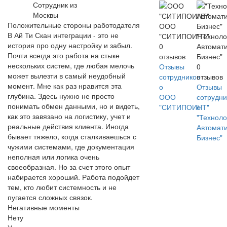
Сотрудник из
Москвы
Положительные стороны работодателя
ООО
В Ай Ти Скан интеграции - это не
"СИТИПОИНТ"
"Техноло
история про одну настройку и забыл.
0
Автомати
Почти всегда это работа на стыке
отзывов
Бизнес"
нескольких систем, где любая мелочь
Отзывы
0
может вылезти в самый неудобный
сотрудников
отзывов
момент. Мне как раз нравится эта
о
Отзывы
глубина. Здесь нужно не просто
ООО
сотрудни
понимать обмен данными, но и видеть,
"СИТИПОИНТ"
о
как это завязано на логистику, учет и
"Техноло
реальные действия клиента. Иногда
Автомати
бывает тяжело, когда сталкиваешься с
Бизнес"
чужими системами, где документация
неполная или логика очень
своеобразная. Но за счет этого опыт
набирается хороший. Работа подойдет
тем, кто любит системность и не
пугается сложных связок.
Негативные моменты
Нету