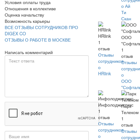
Условия оплаты труда
о Ай
Отношения в коллективе
Ти
Оценка начальству
Скан
Возможность карьеры
ВСЕ ОТЗЫВЫ СОТРУДНИКОВ ПРО
DIGEX CO
HRlink
ООО
ОТЗЫВЫ О РАБОТЕ В МОСКВЕ
1
"Софтал
отзыв
1
Написать комментарий
Отзывы
отзыв
сотрудников
Отзывы
о
сотрудни
HRlink
о
ООО
"Софтал
Инфолоджистикс
Парк
1
Телеком
отзыв
1
Отзывы
отзыв
сотрудников
Отзывы
о
сотрудни