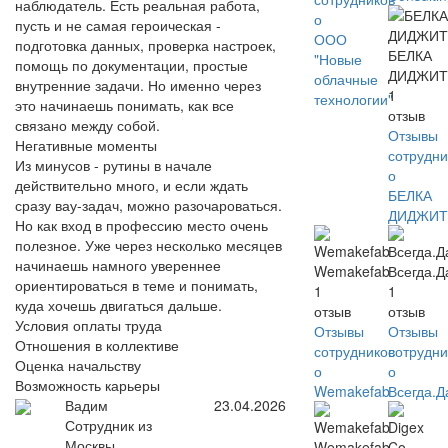
наблюдатель. Есть реальная работа,
о
пусть и не самая героическая -
ООО
подготовка данных, проверка настроек,
БЕЛКА
"Новые
помощь по документации, простые
ДИДЖИТ
облачные
внутренние задачи. Но именно через
1
технологии"
это начинаешь понимать, как все
отзыв
связано между собой.
Отзывы
Негативные моменты
сотрудни
Из минусов - рутины в начале
о
действительно много, и если ждать
БЕЛКА
сразу вау-задач, можно разочароваться.
ДИДЖИТ
Но как вход в профессию место очень
полезное. Уже через несколько месяцев
начинаешь намного увереннее
Wemakefab
Всегда.Д
ориентироваться в теме и понимать,
1
1
куда хочешь двигаться дальше.
отзыв
отзыв
Условия оплаты труда
Отзывы
Отзывы
Отношения в коллективе
сотрудников
сотрудни
Оценка начальству
о
о
Возможность карьеры
Wemakefab
Всегда.Д
Вадим
23.04.2026
Сотрудник из
Москвы
Wemakefab