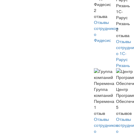
Фидесис
2
1С-
отзыва
Рарус
Отзывы
Рязань
сотрудников
2
о
отзыва
Фидесис
Отзывы
сотрудни
о 1С-
Рарус
Рязань
Группа
Центр
компаний
Програм
Перемена
Обеспеч
1
5
отзыв
отзывов
Отзывы
Отзывы
сотрудников
сотрудни
о
о