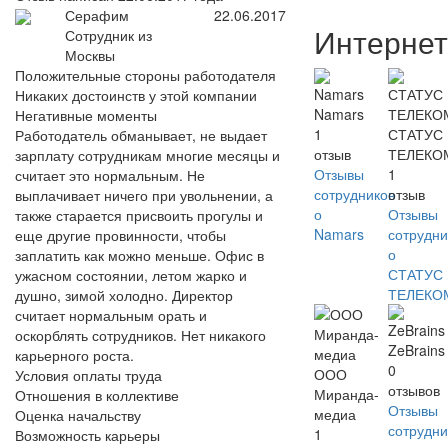
Серафим
22.06.2017
Интернет
Сотрудник из
Москвы
Положительные стороны работодателя
Никаких достоинств у этой компании
Namars
Негативные моменты
1
СТАТУС
Работодатель обманывает, не выдает
отзыв
ТЕЛЕКО
зарплату сотрудникам многие месяцы и
Отзывы
1
считает это нормальным. Не
сотрудников
отзыв
выплачивает ничего при увольнении, а
о
Отзывы
также старается присвоить прогулы и
Namars
сотрудни
еще другие провинности, чтобы
о
заплатить как можно меньше. Офис в
СТАТУС
ужасном состоянии, летом жарко и
ТЕЛЕКО
душно, зимой холодно. Директор
считает нормальным орать и
оскорблять сотрудников. Нет никакого
ZeBrains
карьерного роста.
0
ООО
Условия оплаты труда
отзывов
Миранда-
Отношения в коллективе
Отзывы
медиа
Оценка начальству
сотрудни
1
Возможность карьеры