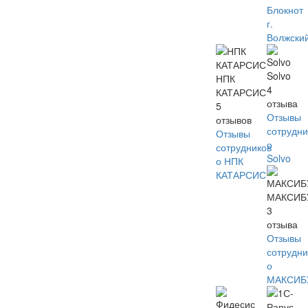
Блокнот
г.
Волжски
Solvo
НПК
4
КАТАРСИС
отзыва
5
Отзывы
отзывов
сотрудни
Отзывы
о
сотрудников
Solvo
о НПК
КАТАРСИС
МАКСИБ
3
отзыва
Отзывы
сотрудни
о
МАКСИБ