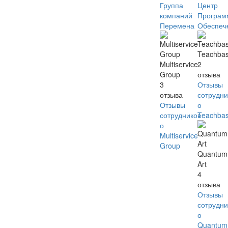
Группа
Центр
компаний
Програм
Перемена
Обеспеч
Teachba
Multiservice
2
Group
отзыва
3
Отзывы
отзыва
сотрудни
Отзывы
о
сотрудников
Teachba
о
Multiservice
Group
Quantum
Art
4
отзыва
Отзывы
сотрудни
о
Quantum