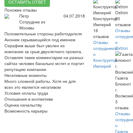
ОСТАВИТЬ ОТВЕТ
Похожие отзывы
Oxtron
Петр
04.07.2018
Конструктор
20
Сотрудник из
Империй
отзывов
Москвы
16
Отзывы
Положительные стороны работодателя
отзывов
сотрудни
Аноним скрывающийся под именем
Отзывы
о
Серафим выше был уволен из
сотрудников
Oxtron
компании за срыв двухлетнего проекта.
о
Оставляя такие комментарии на разных
Конструктор
сайтах человек банально мстит и портит
Империй
репутацию компании.
Негативные моменты
Газета
Много сложной работы. Хотя не для
Блокнот
всех это является негативом
г.
Условия оплаты труда
Волжски
Отношения в коллективе
3
Оценка начальству
отзыва
Возможность карьеры
Отзывы
сотрудни
о
Газета