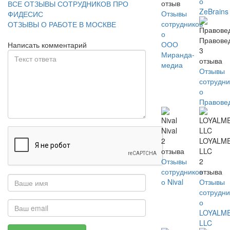
о
отзыв
ВСЕ ОТЗЫВЫ СОТРУДНИКОВ ПРО
ZeBrains
Отзывы
ФИДЕСИС
сотрудников
ОТЗЫВЫ О РАБОТЕ В МОСКВЕ
о
Правове
ООО
Написать комментарий
3
Миранда-
отзыва
медиа
Отзывы
сотрудни
о
Правове
Nival
2
LOYALM
отзыва
LLC
Отзывы
2
сотрудников
отзыва
о Nival
Отзывы
сотрудни
о
LOYALM
LLC