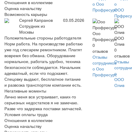
Отношения в коллективе
о Ооо
о
Оценка начальству
Профресурс
ООО
Возможность карьеры
Прфресу
Сергей Капранов
03.05.2026
Сотрудник из
Москвы
Ооо
Положительные стороны работодателя
ООО
Профресурс
Норм работа. На производстве работаю
Олив
0
уже год слесарем ремонтником. Платят
0
отзывов
вовремя без обмана. Оборудование
отзывов
Отзывы
нормальное, работать удобно, техника
Отзывы
сотрудников
безопасности соблюдается. Начальник
сотрудни
о Ооо
адекватный, если что подскажет.
о
Профресурс
Спецовку выдают, бесплатное питание
ООО
и развозка транспортом компании есть.
Олив
Негативные моменты
Лично меня все устраивает, каких-то
серьезных недостатков я не замечаю.
Разве что задержка поставки запчастей.
Условия оплаты труда
Отношения в коллективе
Оценка начальству