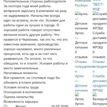
Компаний
Положительные стороны работодателя
"ВЕСТ-
РусАгро
За полтора года моей работы
ФУД"
ветврачом зарплату в компании ни разу
не задерживали. Начальство всегда
идет на встречу, если что. Условия для
работы одни из лучших в городе. О
хорошей работе говорит отсутствие
Артис
Служба
желания искать другую работу. Что
—
доставки
нравится в Черкизово, так это то, что это
Детское
продукто
известная компания, производство
питание
ФРЭШ
хорошо налажено, много различных
0
0
процессов, есть где и за счет чего
отзывов
отзывов
развиваться. По оплате, то что
Отзывы
Отзывы
обещали, то и платят. Условия работы и
сотрудников
сотрудни
место замечательные.
о
о
Негативные моменты
Артис
Служба
Все нравится, но столовые надо бы
—
доставки
обновить в плане ремонта.
Детское
продукто
Условия оплаты труда
питание
ФРЭШ
Отношения в коллективе
Оценка начальству
Возможность карьеры
Артис
Белоруч
Федор
16.05.2026