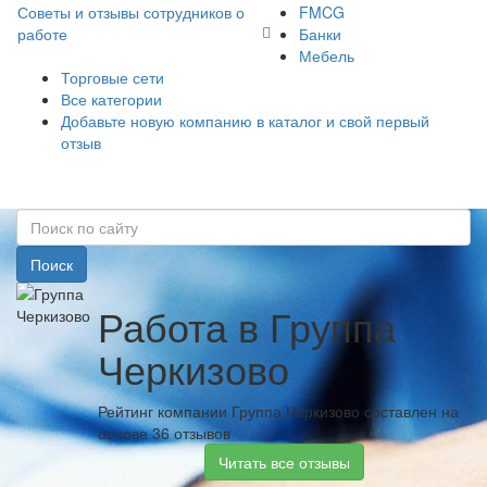
Советы и отзывы сотрудников о
FMCG
работе
Банки
Мебель
Торговые сети
Все категории
Добавьте новую компанию в каталог и свой первый
отзыв
Поиск
Работа в Группа
Черкизово
Рейтинг компании Группа Черкизово составлен на
основе 36 отзывов
Читать все отзывы