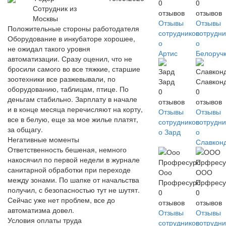
0
0
Сотрудник из
отзывов
отзывов
Москвы
Отзывы
Отзывы
Положительные стороны работодателя
сотрудников
сотрудни
Оборудование в инкубаторе хорошее,
о
о
не ожидал такого уровня
Артис
Белоруч
автоматизации. Сразу оценил, что не
бросили самого во все тяжкие, старшие
зоотехники все разжевывали, по
Зард
Славкон
оборудованию, таблицам, птице. По
0
0
деньгам стабильно. Зарплату в начале
отзывов
отзывов
и в конце месяца перечисляют на корту,
Отзывы
Отзывы
все в белую, еще за мое жилье платят,
сотрудников
сотрудни
за общагу.
о Зард
о
Негативные моменты
Славкон
Ответственность бешеная, немного
накосячил по первой недели в журнале
санитарной обработки при переходе
Ооо
ООО
между зонами. По шапке от начальства
Профресурс
Прфресу
получил, с безопасностью тут не шутят.
0
0
Сейчас уже нет проблем, все до
отзывов
отзывов
автоматизма довел.
Отзывы
Отзывы
Условия оплаты труда
сотрудников
сотрудни