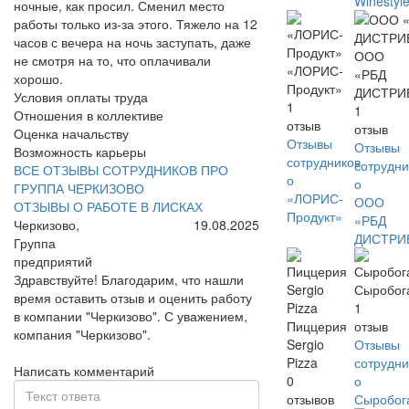
Winestyl
ночные, как просил. Сменил место
работы только из-за этого. Тяжело на 12
часов с вечера на ночь заступать, даже
ООО
не смотря на то, что оплачивали
«ЛОРИС-
«РБД
хорошо.
Продукт»
ДИСТРИ
Условия оплаты труда
1
1
Отношения в коллективе
отзыв
отзыв
Оценка начальству
Отзывы
Отзывы
Возможность карьеры
сотрудников
сотрудни
ВСЕ ОТЗЫВЫ СОТРУДНИКОВ ПРО
о
о
ГРУППА ЧЕРКИЗОВО
«ЛОРИС-
ООО
ОТЗЫВЫ О РАБОТЕ В ЛИСКАХ
Продукт»
«РБД
Черкизово,
19.08.2025
ДИСТРИ
Группа
предприятий
Здравствуйте! Благодарим, что нашли
Сыробог
время оставить отзыв и оценить работу
1
в компании "Черкизово". С уважением,
Пиццерия
отзыв
компания "Черкизово".
Sergio
Отзывы
Pizza
сотрудни
Написать комментарий
0
о
отзывов
Сыробог