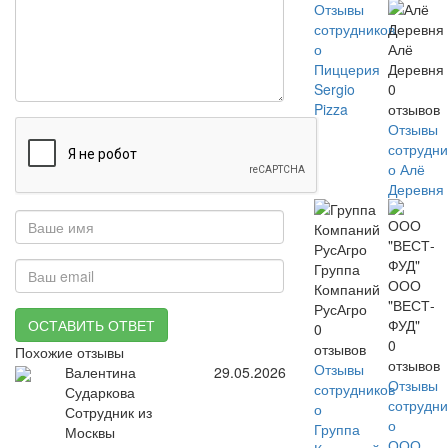
Отзывы
сотрудников
о
Алё
Пиццерия
Деревня
Sergio
0
Pizza
отзывов
Отзывы
сотрудни
о Алё
Деревня
Группа
ООО
Компаний
"ВЕСТ-
РусАгро
ОСТАВИТЬ ОТВЕТ
ФУД"
0
0
отзывов
Похожие отзывы
отзывов
Отзывы
Валентина
29.05.2026
Отзывы
сотрудников
Сударкова
сотрудни
о
Сотрудник из
о
Группа
Москвы
ООО