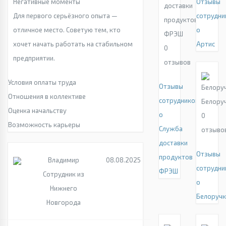
Негативные моменты
Отзывы
доставки
Для первого серьёзного опыта —
сотрудни
продуктов
отличное место. Советую тем, кто
о
ФРЭШ
хочет начать работать на стабильном
Артис
0
предприятии.
отзывов
Условия оплаты труда
Отзывы
Отношения в коллективе
сотрудников
Белору
Оценка начальству
о
0
Возможность карьеры
Служба
отзыво
доставки
Отзывы
продуктов
Владимир
08.08.2025
сотрудни
ФРЭШ
Сотрудник из
о
Нижнего
Белоручк
Новгорода