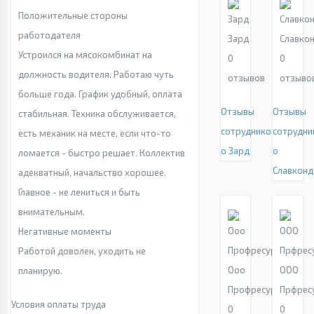
Положительные стороны
работодателя
Зард
Славко
Устроился на мясокомбинат на
0
0
должность водителя. Работаю чуть
отзывов
отзыво
больше года. График удобный, оплата
Отзывы
Отзывы
стабильная. Техника обслуживается,
сотрудников
сотрудни
есть механик на месте, если что-то
о Зард
о
ломается - быстро решает. Коллектив
Славконд
адекватный, начальство хорошее.
Главное - не лениться и быть
внимательным.
Негативные моменты
Работой доволен, уходить не
Ооо
ООО
планирую.
Профресурс
Прфрес
Условия оплаты труда
0
0