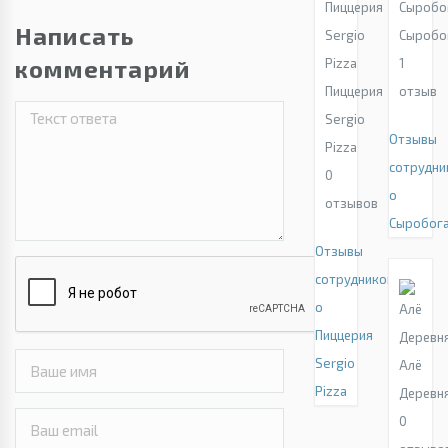
Написать
Сыробо
комментарий
1
Пиццерия
отзыв
Sergio
Отзывы
Pizza
сотрудни
0
о
отзывов
Сыробог
Отзывы
сотрудников
о
Пиццерия
Sergio
Алё
Pizza
Деревн
0