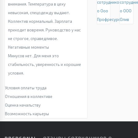
сотрудников
сотрудни
внимания. Температура в цеху
о Ооо
о ООО
невысокая, спецодежду выдают.
Профресурс
Олив
Коллектив нормальный. Зарплата
приходит вовремя. Руководство у нас
не строгое, справедливое.
Негативные моменты
Минусов нет. Для меня это
стабильность, уверенность и хорошие
условия.
Условия оплаты труда
Отношения в коллективе
Оценка начальству
Возможность карьеры