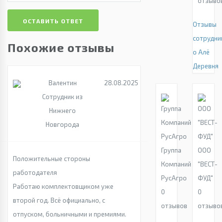
отзыво
ОСТАВИТЬ ОТВЕТ
Отзывы
сотрудни
Похожие отзывы
о Алё
Деревня
Валентин
28.08.2025
Сотрудник из
Нижнего
Новгорода
Группа
ООО
Положительные стороны
Компаний
"ВЕСТ-
работодателя
РусАгро
ФУД"
Работаю комплектовщиком уже
0
0
второй год. Всё официально, с
отзывов
отзыво
отпуском, больничными и премиями.