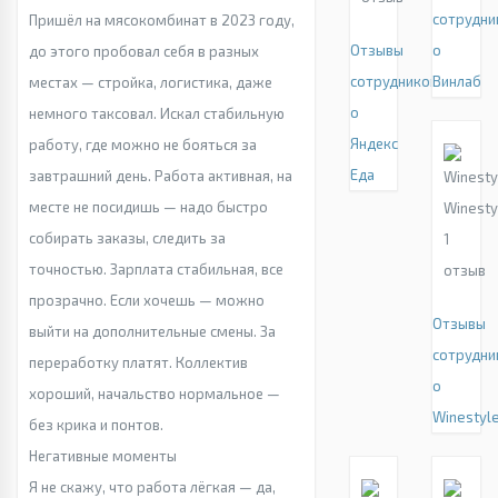
сотрудни
Пришёл на мясокомбинат в 2023 году,
Отзывы
о
до этого пробовал себя в разных
сотрудников
Винлаб
местах — стройка, логистика, даже
о
немного таксовал. Искал стабильную
Яндекс
работу, где можно не бояться за
Еда
завтрашний день. Работа активная, на
месте не посидишь — надо быстро
Winesty
собирать заказы, следить за
1
точностью. Зарплата стабильная, все
отзыв
прозрачно. Если хочешь — можно
Отзывы
выйти на дополнительные смены. За
сотрудни
переработку платят. Коллектив
о
хороший, начальство нормальное —
Winestyl
без крика и понтов.
Негативные моменты
Я не скажу, что работа лёгкая — да,