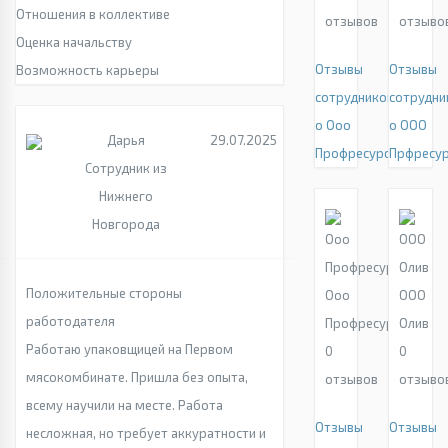
Отношения в коллективе
отзывов
отзыво
Оценка начальству
Отзывы
Отзывы
Возможность карьеры
сотрудников
сотрудни
о Ооо
о ООО
Дарья
29.07.2025
Профресурс
Прфресу
Сотрудник из
Нижнего
Новгорода
Положительные стороны
Ооо
ООО
работодателя
Профресурс
Олив
Работаю упаковщицей на Первом
0
0
мясокомбинате. Пришла без опыта,
отзывов
отзыво
всему научили на месте. Работа
Отзывы
Отзывы
несложная, но требует аккуратности и