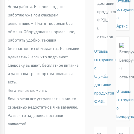
Отзывы
доставки
Норм работа. На производстве
сотрудни
продуктов
работаю уже год слесарем
о
ФРЭШ
ремонтником. Платят вовремя без
Артис
0
обмана. Оборудование нормальное,
отзывов
работать удобно, техника
безопасности соблюдается. Начальник
Отзывы
адекватный, если что подскажет.
сотрудников
Белору
Спецовку выдают, бесплатное питание
о
0
и развозка транспортом компании
Служба
отзыво
есть.
доставки
Негативные моменты
Отзывы
продуктов
Лично меня все устраивает, каких-то
сотрудни
ФРЭШ
серьезных недостатков я не замечаю.
о
Разве что задержка поставки
Белоручк
запчастей.