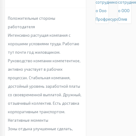
сотрудников
сотрудни
о Ооо
о ООО
Положительные стороны
Профресурс
Олив
работодателя
Интенсивно растущая компания с
хорошими условиями труда. Работаю
тут почти год жиловщиком.
Руководство компании компетентное,
активно участвует в рабочих
процессах. Стабильная компания,
достойный уровень заработной платы
со своевременной выплатой. Дружный,
отзывчивый коллектив. Есть доставка
корпоративным транспортом.
Негативные моменты
Зоны отдыха улучшенные сделать,