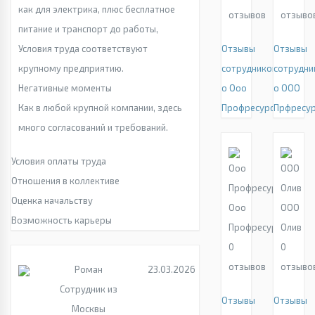
как для электрика, плюс бесплатное
отзывов
отзыво
питание и транспорт до работы,
Условия труда соответствуют
Отзывы
Отзывы
крупному предприятию.
сотрудников
сотрудни
Негативные моменты
о Ооо
о ООО
Как в любой крупной компании, здесь
Профресурс
Прфресу
много согласований и требований.
Условия оплаты труда
Отношения в коллективе
Оценка начальству
Ооо
ООО
Возможность карьеры
Профресурс
Олив
0
0
отзывов
отзыво
Роман
23.03.2026
Сотрудник из
Отзывы
Отзывы
Москвы