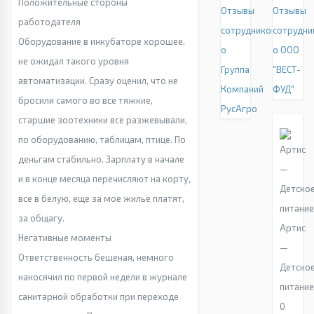
Положительные стороны
Отзывы
Отзывы
работодателя
сотрудников
сотрудни
Оборудование в инкубаторе хорошее,
о
о ООО
не ожидал такого уровня
Группа
"ВЕСТ-
автоматизации. Сразу оценил, что не
Компаний
ФУД"
бросили самого во все тяжкие,
РусАгро
старшие зоотехники все разжевывали,
по оборудованию, таблицам, птице. По
деньгам стабильно. Зарплату в начале
и в конце месяца перечисляют на корту,
все в белую, еще за мое жилье платят,
за общагу.
Артис
Негативные моменты
—
Ответственность бешеная, немного
Детско
накосячил по первой недели в журнале
питани
санитарной обработки при переходе
0