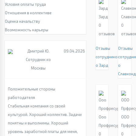
Условия оплаты труда
Отношения в коллективе
Зард
Славко
Оценка начальству
0
0
Возможность карьеры
отзывов
отзыво
Отзывы
Отзывы
Дмитрий Ю.
09.04.2026
сотрудников
сотрудни
Сотрудник из
о Зард
о
Москвы
Славконд
Положительные стороны
работодателя
Стабильная компания со своей
культурой. Хороший коллектив. Задачи
Ооо
ООО
понятны и выполнимы. Хороший
Профресурс
Прфрес
уровень заработной платы для меня,
0
0