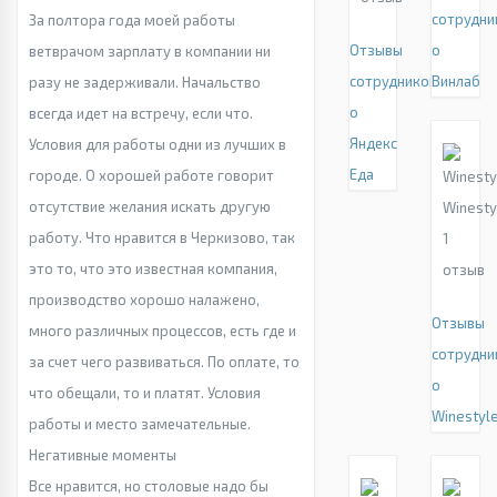
сотрудни
За полтора года моей работы
Отзывы
о
ветврачом зарплату в компании ни
сотрудников
Винлаб
разу не задерживали. Начальство
о
всегда идет на встречу, если что.
Яндекс
Условия для работы одни из лучших в
Еда
городе. О хорошей работе говорит
отсутствие желания искать другую
Winesty
работу. Что нравится в Черкизово, так
1
это то, что это известная компания,
отзыв
производство хорошо налажено,
Отзывы
много различных процессов, есть где и
сотрудни
за счет чего развиваться. По оплате, то
о
что обещали, то и платят. Условия
Winestyl
работы и место замечательные.
Негативные моменты
Все нравится, но столовые надо бы