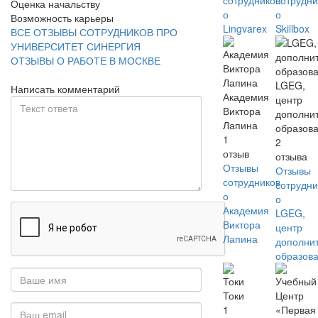
сотрудников
сотрудни
Оценка начальству
о
о
Возможность карьеры
Lingvarex
Skillbox
ВСЕ ОТЗЫВЫ СОТРУДНИКОВ ПРО
УНИВЕРСИТЕТ СИНЕРГИЯ
ОТЗЫВЫ О РАБОТЕ В МОСКВЕ
LGEG,
Написать комментарий
Академия
центр
Виктора
дополни
Лапина
образов
1
2
отзыв
отзыва
Отзывы
Отзывы
сотрудников
сотрудни
о
о
Академия
LGEG,
Виктора
центр
Лапина
дополни
образов
Токи
1