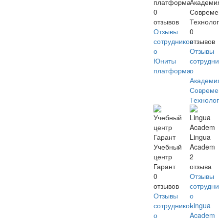
платформа
Академи
0
Совреме
отзывов
Техноло
Отзывы
0
сотрудников
отзывов
о
Отзывы
Юниты
сотрудни
платформа
о
Академи
Совреме
Техноло
Lingua
Учебный
Academ
центр
2
Гарант
отзыва
0
Отзывы
отзывов
сотрудни
Отзывы
о
сотрудников
Lingua
о
Academ