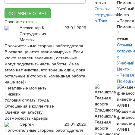
отзыв
Отзывы
Учебный
ОСТАВИТЬ ОТВЕТ
сотрудников
Центр
о Токи
«Первая
Похожие отзывы
Помощь
Александр К.
23.01.2026
1
Сотрудник из
отзыв
Москвы
Отзывы
Положительные стороны работодателя
сотрудни
В отделе ценится взаимовыручка. Если
о
кто-то завален задачами, остальные
Учебный
могут подхватить часть работы. Из-за
Центр
этого нет чувства, что тонешь один, пока
«Первая
остальные в стороне, командная работа
Помощь
наше все))
Негативные моменты
Никаких
Условия оплаты труда
Отношения в коллективе
Академи
Оценка начальству
Автошкола
финансо
Возможность карьеры
Главная
инвести
Сергей
23.01.2026
дорога
АФИН
Положительные стороны работодателя
Владивосток