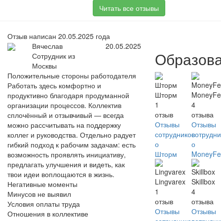
Читать все отзывы
Отзыв написан 20.05.2025 года
Вячеслав
20.05.2025
Образов
Сотрудник из
Москвы
Положительные стороны работодателя
Работать здесь комфортно и
Шторм
MoneyFe
продуктивно благодаря продуманной
1
4
организации процессов. Коллектив
отзыв
отзыва
сплочённый и отзывчивый — всегда
Отзывы
Отзывы
можно рассчитывать на поддержку
сотрудников
сотрудни
коллег и руководства. Отдельно радует
о
о
гибкий подход к рабочим задачам: есть
Шторм
MoneyFe
возможность проявлять инициативу,
предлагать улучшения и видеть, как
твои идеи воплощаются в жизнь.
Lingvarex
Skillbox
Негативные моменты
1
4
Минусов не выявил
отзыв
отзыва
Условия оплаты труда
Отзывы
Отзывы
Отношения в коллективе