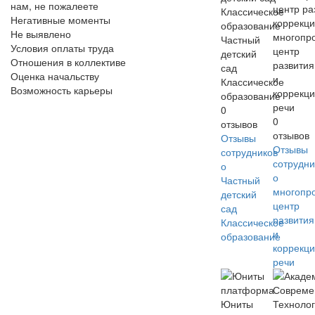
нам, не пожалеете
Негативные моменты
Не выявлено
многопр
Частный
Условия оплаты труда
центр
детский
Отношения в коллективе
развития
сад
Оценка начальству
и
Классическое
Возможность карьеры
коррекц
образование
речи
0
0
отзывов
отзывов
Отзывы
Отзывы
сотрудников
сотрудни
о
о
Частный
многопр
детский
центр
сад
развития
Классическое
и
образование
коррекц
речи
Юниты