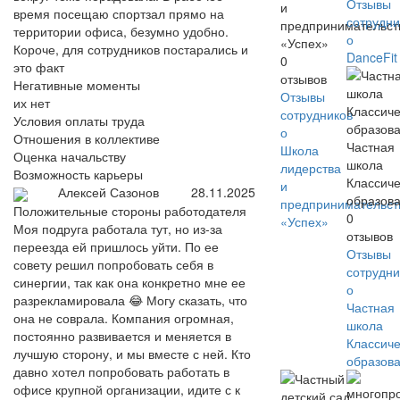
Отзывы
и
время посещаю спортзал прямо на
сотрудни
предпринимательст
территории офиса, безумно удобно.
о
«Успех»
Короче, для сотрудников постарались и
DanceFit
0
это факт
отзывов
Негативные моменты
Отзывы
их нет
сотрудников
Условия оплаты труда
о
Отношения в коллективе
Частная
Школа
Оценка начальству
школа
лидерства
Возможность карьеры
Классич
и
Алексей Сазонов
28.11.2025
образов
предпринимательст
Положительные стороны работодателя
0
«Успех»
Моя подруга работала тут, но из-за
отзывов
переезда ей пришлось уйти. По ее
Отзывы
совету решил попробовать себя в
сотрудни
синергии, так как она конкретно мне ее
о
разрекламировала 😂 Могу сказать, что
Частная
она не соврала. Компания огромная,
школа
постоянно развивается и меняется в
Классич
лучшую сторону, и мы вместе с ней. Кто
образов
давно хотел попробовать работать в
офисе крупной организации, идите с к