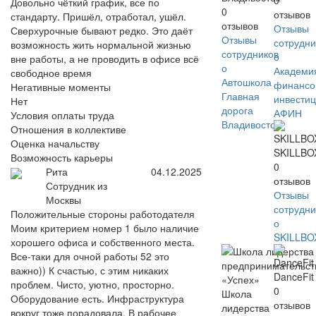
0
Довольно чёткий график, все по
0
отзывов
стандарту. Пришёл, отработал, ушёл.
отзывов
Отзывы
Сверхурочные бывают редко. Это даёт
Отзывы
сотрудни
возможность жить нормальной жизнью
сотрудников
о
вне работы, а не проводить в офисе всё
о
Академи
свободное время
Автошкола
финансо
Негативные моменты
Главная
инвести
Нет
дорога
АФИН
Условия оплаты труда
Владивосток
Отношения в коллективе
Оценка начальству
SKILLBO
Возможность карьеры
0
Рита
04.12.2025
отзывов
Сотрудник из
Отзывы
Москвы
сотрудни
Положительные стороны работодателя
о
Моим критерием номер 1 было наличие
SKILLBO
хорошего офиса и собственного места.
Все-таки для очной работы 52 это
важно)) К счастью, с этим никаких
DanceFit
проблем. Чисто, уютно, просторно.
0
Школа
Оборудование есть. Инфраструктура
отзывов
лидерства
вокруг тоже порадовала. В рабочее