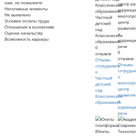
нам, не пожалеете
Негативные моменты
Не выявлено
многопр
Частный
Условия оплаты труда
центр
детский
Отношения в коллективе
развития
сад
Оценка начальству
и
Классическое
Возможность карьеры
коррекц
образование
речи
0
0
отзывов
отзывов
Отзывы
Отзывы
сотрудников
сотрудни
о
о
Частный
многопр
детский
центр
сад
развития
Классическое
и
образование
коррекц
речи
Юниты