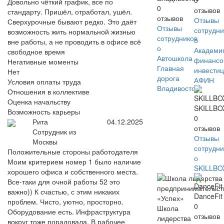
0
Довольно чёткий график, все по
0
отзывов
стандарту. Пришёл, отработал, ушёл.
отзывов
Отзывы
Сверхурочные бывают редко. Это даёт
Отзывы
сотрудни
возможность жить нормальной жизнью
сотрудников
о
вне работы, а не проводить в офисе всё
о
Академи
свободное время
Автошкола
финансо
Негативные моменты
Главная
инвести
Нет
дорога
АФИН
Условия оплаты труда
Владивосток
Отношения в коллективе
Оценка начальству
SKILLBO
Возможность карьеры
0
Рита
04.12.2025
отзывов
Сотрудник из
Отзывы
Москвы
сотрудни
Положительные стороны работодателя
о
Моим критерием номер 1 было наличие
SKILLBO
хорошего офиса и собственного места.
Все-таки для очной работы 52 это
важно)) К счастью, с этим никаких
DanceFit
проблем. Чисто, уютно, просторно.
0
Школа
Оборудование есть. Инфраструктура
отзывов
лидерства
вокруг тоже порадовала. В рабочее