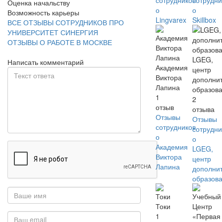
сотрудников
сотрудни
Оценка начальству
о
о
Возможность карьеры
Lingvarex
Skillbox
ВСЕ ОТЗЫВЫ СОТРУДНИКОВ ПРО
УНИВЕРСИТЕТ СИНЕРГИЯ
ОТЗЫВЫ О РАБОТЕ В МОСКВЕ
LGEG,
Написать комментарий
Академия
центр
Виктора
дополни
Лапина
образов
1
2
отзыв
отзыва
Отзывы
Отзывы
сотрудников
сотрудни
о
о
Академия
LGEG,
Виктора
центр
Лапина
дополни
образов
Токи
1