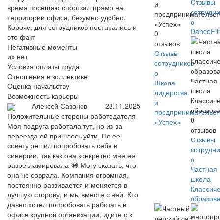
Отзывы
и
время посещаю спортзал прямо на
сотрудни
предпринимательст
территории офиса, безумно удобно.
о
«Успех»
Короче, для сотрудников постарались и
DanceFit
0
это факт
отзывов
Негативные моменты
Отзывы
их нет
сотрудников
Условия оплаты труда
о
Отношения в коллективе
Частная
Школа
Оценка начальству
школа
лидерства
Возможность карьеры
Классич
и
Алексей Сазонов
28.11.2025
образов
предпринимательст
Положительные стороны работодателя
0
«Успех»
Моя подруга работала тут, но из-за
отзывов
переезда ей пришлось уйти. По ее
Отзывы
совету решил попробовать себя в
сотрудни
синергии, так как она конкретно мне ее
о
разрекламировала 😂 Могу сказать, что
Частная
она не соврала. Компания огромная,
школа
постоянно развивается и меняется в
Классич
лучшую сторону, и мы вместе с ней. Кто
образов
давно хотел попробовать работать в
офисе крупной организации, идите с к