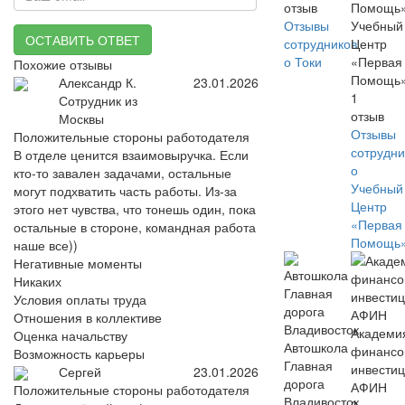
отзыв
Отзывы
Учебный
ОСТАВИТЬ ОТВЕТ
сотрудников
Центр
о Токи
«Первая
Похожие отзывы
Помощь
Александр К.
23.01.2026
1
Сотрудник из
отзыв
Москвы
Отзывы
Положительные стороны работодателя
сотрудни
В отделе ценится взаимовыручка. Если
о
кто-то завален задачами, остальные
Учебный
могут подхватить часть работы. Из-за
Центр
этого нет чувства, что тонешь один, пока
«Первая
остальные в стороне, командная работа
Помощь
наше все))
Негативные моменты
Никаких
Условия оплаты труда
Отношения в коллективе
Академи
Оценка начальству
Автошкола
финансо
Возможность карьеры
Главная
инвести
Сергей
23.01.2026
дорога
АФИН
Положительные стороны работодателя
Владивосток