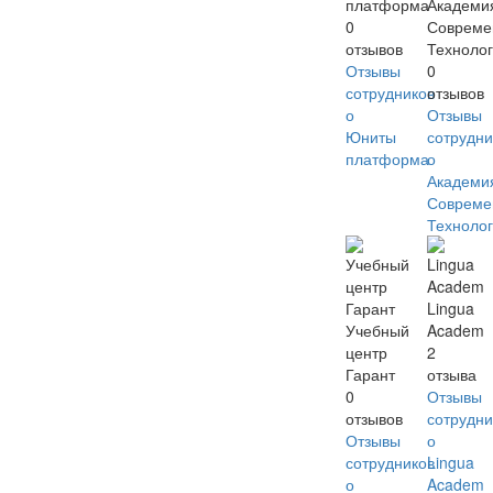
платформа
Академи
0
Совреме
отзывов
Техноло
Отзывы
0
сотрудников
отзывов
о
Отзывы
Юниты
сотрудни
платформа
о
Академи
Совреме
Техноло
Lingua
Учебный
Academ
центр
2
Гарант
отзыва
0
Отзывы
отзывов
сотрудни
Отзывы
о
сотрудников
Lingua
о
Academ