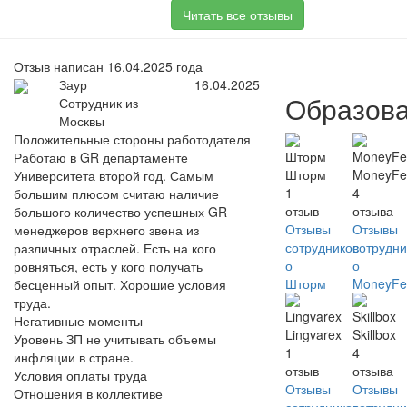
Читать все отзывы
Отзыв написан 16.04.2025 года
Заур
16.04.2025
Образов
Сотрудник из
Москвы
Положительные стороны работодателя
Работаю в GR департаменте
Шторм
MoneyFe
Университета второй год. Самым
1
4
большим плюсом считаю наличие
отзыв
отзыва
большого количество успешных GR
Отзывы
Отзывы
менеджеров верхнего звена из
сотрудников
сотрудни
различных отраслей. Есть на кого
о
о
ровняться, есть у кого получать
Шторм
MoneyFe
бесценный опыт. Хорошие условия
труда.
Негативные моменты
Lingvarex
Skillbox
Уровень ЗП не учитывать объемы
1
4
инфляции в стране.
отзыв
отзыва
Условия оплаты труда
Отзывы
Отзывы
Отношения в коллективе