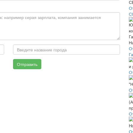
О
С
О
Г
Отправить
О
О
О
От