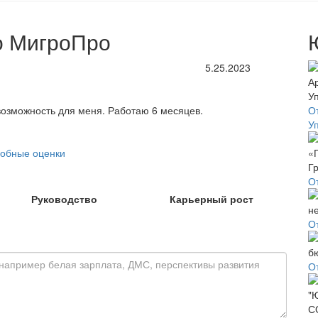
о МигроПро
5.25.2023
озможность для меня. Работаю 6 месяцев.
О
У
обные оценки
О
Руководство
Карьерный рост
О
О