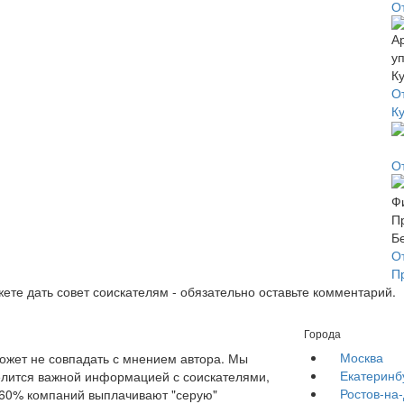
О
О
К
О
О
П
ете дать совет соискателям - обязательно оставьте комментарий.
Города
Москва
жет не совпадать с мнением автора. Мы
Екатеринб
елится важной информацией с соискателями,
Ростов-на
е 60% компаний выплачивают "серую"