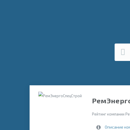
РемЭнерго
Рейтинг компании Ре
Описание ко