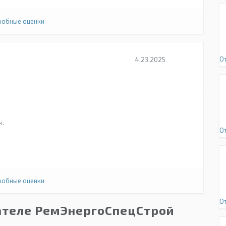
обные оценки
О
4.23.2025
к.
О
обные оценки
О
ателе РемЭнергоСпецСтрой