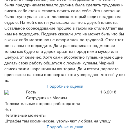
была предпринимателем,то должна была сделать трудовую и
писать себе стаж и ставить печать сама себе. Это настолько
было глупо услышать от человека который сидит в кадровом
отделе. На мой ответ я услышала вы что с другой планеты.
Остальное собеседование прошло в таком же стиле.Ответ вы
нам не подходите. Подруге сказали ,что не может быть что бы
в каких либо магазинах не оформляли по трудовой. Ответ тот
же вы нам не подходите. Да и разговаривают надменным
тоном как будто они директора,п ты перед ними мусор или
шелуха от семечек. Хотя сами абсолютно тупые,не умеющие
делать свою работу,общаться с людьми кулемы. Черный
список таким шарашкиным конторам. Да и кстати ,зарплата
привозится на точки в конвертах,хотя утверждают что всё у них
тк.
Подробные оценки
Гость
1.6.2018
Сотрудник из Москвы
Положительные стороны работодателя
Нет
Негативные моменты
Штрафы там космические, увольняют любова на улицу
Подробные оценки