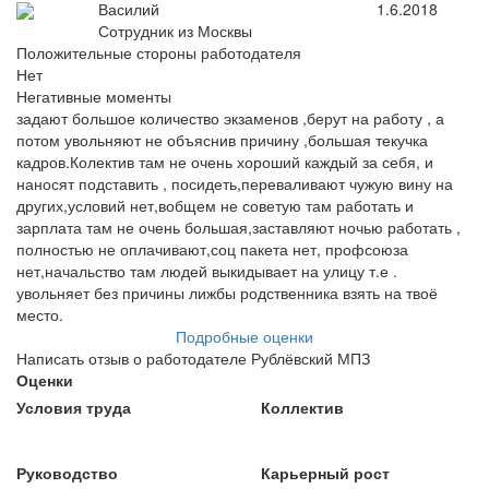
Василий
1.6.2018
Сотрудник из Москвы
Положительные стороны работодателя
Нет
Негативные моменты
задают большое количество экзаменов ,берут на работу , а
потом увольняют не объяснив причину ,большая текучка
кадров.Колектив там не очень хороший каждый за себя, и
наносят подставить , посидеть,переваливают чужую вину на
других,условий нет,вобщем не советую там работать и
зарплата там не очень большая,заставляют ночью работать ,
полностью не оплачивают,соц пакета нет, профсоюза
нет,начальство там людей выкидывает на улицу т.е .
увольняет без причины лижбы родственника взять на твоё
место.
Подробные оценки
Написать отзыв о работодателе Рублёвский МПЗ
Оценки
Условия труда
Коллектив
Руководство
Карьерный рост