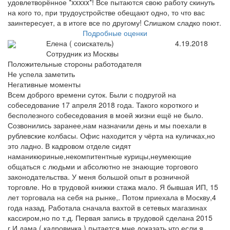
удовлетворённое *xxxxx*! Все пытаются свою работу скинуть
на кого то, при трудоустройстве обещают одно, то что вас
заинтересует, а в итоге все по другому! Слишком сладко поют.
Подробные оценки
Елена ( соискатель)
4.19.2018
Сотрудник из Москвы
Положительные стороны работодателя
Не успела заметить
Негативные моменты
Всем доброго времени суток. Были с подругой на
собеседование 17 апреля 2018 года. Такого короткого и
бесполезного собеседования в моей жизни ещё не было.
Созвонились заранее,нам назначили день и мы поехали в
рублевские колбасы. Офис находится у чёрта на куличках,но
это ладно. В кадровом отделе сидят
наманикюриные,некомпитентные курицы,неумеющие
общаться с людьми и абсолютно не знающие торгового
законодательства. У меня большой опыт в розничной
торговле. Но в трудовой книжки стажа мало. Я бывшая ИП, 15
лет торговала на себя на рынке,. Потом приехала в Москву,4
года назад. Работала сначала вахтой в сетевых магазинах
кассиром,но по т.д. Первая запись в трудовой сделана 2015
г.И дама ( кадровичка ) пытается мне доказать что если я