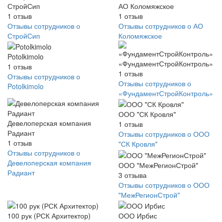
СтройСип
АО Коломяжское
1
отзыв
1
отзыв
Отзывы сотрудников о
Отзывы сотрудников о АО
СтройСип
Коломяжское
Potolkimolo
«ФундаментСтройКонтроль»
1
отзыв
1
отзыв
Отзывы сотрудников о
Отзывы сотрудников о
Potolkimolo
«ФундаментСтройКонтроль»
ООО "СК Кровля"
Девелоперская компания
1
отзыв
Радиант
Отзывы сотрудников о ООО
1
отзыв
"СК Кровля"
Отзывы сотрудников о
Девелоперская компания
ООО "МежРегионСтрой"
Радиант
3
отзыва
Отзывы сотрудников о ООО
"МежРегионСтрой"
100 рук (РСК Архитектор)
ООО Ирбис