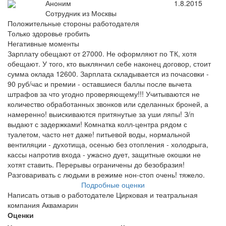
Аноним
1.8.2015
Сотрудник из Москвы
Положительные стороны работодателя
Только здоровье гробить
Негативные моменты
Зарплату обещают от 27000. Не оформляют по ТК, хотя
обещают. У того, кто выклянчил себе наконец договор, стоит
сумма оклада 12600. Зарплата складывается из почасовки -
90 руб/час и премии - оставшиеся баллы после вычета
штрафов за что угодно проверяющему!!! Учитываются не
количество обработанных звонков или сделанных броней, а
намеренно! выискиваются притянутые за уши ляпы! З/п
выдают с задержками! Комнатка колл-центра рядом с
туалетом, часто нет даже! питьевой воды, нормальной
вентиляции - духотища, осенью без отопления - холодрыга,
кассы напротив входа - ужасно дует, защитные окошки не
хотят ставить. Перерывы ограничены до безобразия!
Разговаривать с людьми в режиме нон-стоп очень! тяжело.
Подробные оценки
Написать отзыв о работодателе Цирковая и театральная
компания Аквамарин
Оценки