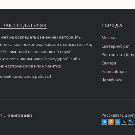
О РАБОТОДАТЕЛЯХ
ГОРОДА
жет не совпадать с мнением автора. Мы
Москва
делится важной информацией с соискателями,
Екатеринбург
е 60% компаний выплачивают "серую"
Ростов-на-Дону
 имеют начальников "самодуров", либо
Самара
ии сотрудников или клиентов.
Новосибирск
поиски идеальной работы!
Челябинск
ть компанию
Рассказать другу