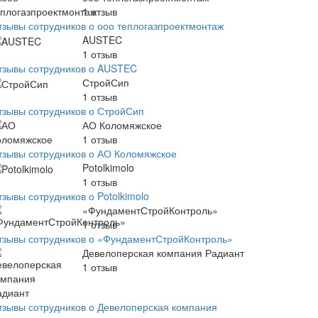
1
отзыв
тзывы сотрудников о ооо теплогазпроектмонтаж
AUSTEC
1
отзыв
тзывы сотрудников о AUSTEC
СтройСип
1
отзыв
тзывы сотрудников о СтройСип
АО Коломяжское
1
отзыв
тзывы сотрудников о АО Коломяжское
Potolkimolo
1
отзыв
зывы сотрудников о Potolkimolo
«ФундаментСтройКонтроль»
1
отзыв
тзывы сотрудников о «ФундаментСтройКонтроль»
Девелоперская компания Радиант
1
отзыв
тзывы сотрудников о Девелоперская компания