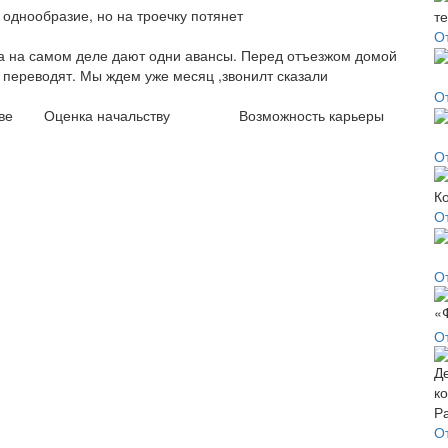
однообразие, но на троечку потянет
О
а на самом деле дают одни авансы. Перед отъезжом домой
 переводят. Мы ждем уже месяц ,звонилт сказали
О
ве
Оценка начальству
Возможность карьеры
О
О
От
О
О