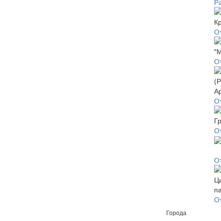
Р
О
О
О
О
О
О
Города