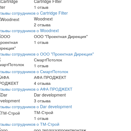
Cartridge Filter
1
отзыв
зывы сотрудников о Cartridge Filter
Woodnext
2
отзыва
тзывы сотрудников о Woodnext
ООО "Проектная Дирекция"
1
отзыв
тзывы сотрудников о ООО "Проектная Дирекция"
СмартПотолок
1
отзыв
тзывы сотрудников о СмартПотолок
АФА ПРОДЖЕКТ
4
отзыва
тзывы сотрудников о АФА ПРОДЖЕКТ
Dar development
3
отзыва
тзывы сотрудников о Dar development
ТМ-Строй
1
отзыв
тзывы сотрудников о ТМ-Строй
ооо теплогазпроектмонтаж