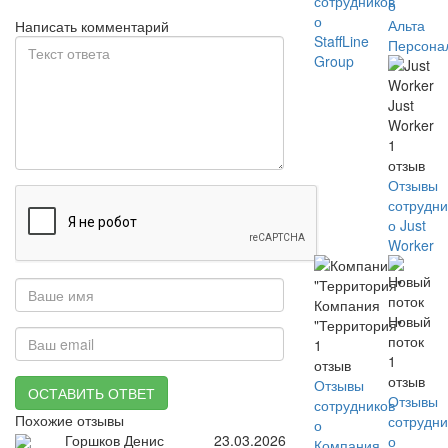
сотрудников
о
о
Альта
Написать комментарий
StaffLine
Персона
Group
Just
Worker
1
отзыв
Отзывы
сотрудни
о Just
Worker
Компания
Новый
"Территория"
поток
1
1
отзыв
отзыв
Отзывы
ОСТАВИТЬ ОТВЕТ
Отзывы
сотрудников
Похожие отзывы
сотрудни
о
Горшков Денис
23.03.2026
о
Компания