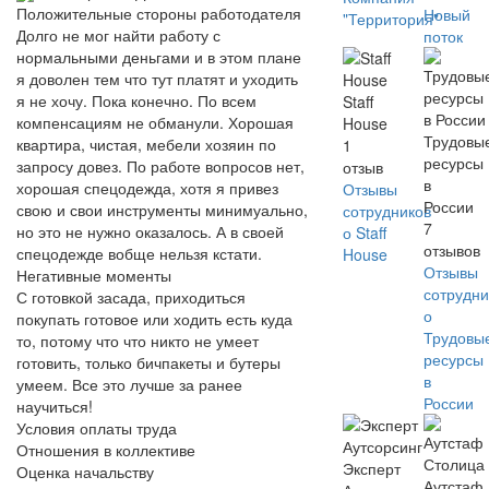
Положительные стороны работодателя
Новый
"Территория"
Долго не мог найти работу с
поток
нормальными деньгами и в этом плане
я доволен тем что тут платят и уходить
я не хочу. Пока конечно. По всем
Staff
компенсациям не обманули. Хорошая
House
Трудовы
квартира, чистая, мебели хозяин по
1
ресурсы
запросу довез. По работе вопросов нет,
отзыв
в
хорошая спецодежда, хотя я привез
Отзывы
России
свою и свои инструменты минимуально,
сотрудников
7
но это не нужно оказалось. А в своей
о Staff
отзывов
спецодежде вобще нельзя кстати.
House
Отзывы
Негативные моменты
сотрудни
С готовкой засада, приходиться
о
покупать готовое или ходить есть куда
Трудовы
то, потому что что никто не умеет
ресурсы
готовить, только бичпакеты и бутеры
в
умеем. Все это лучше за ранее
России
научиться!
Условия оплаты труда
Отношения в коллективе
Эксперт
Оценка начальству
Аутстаф