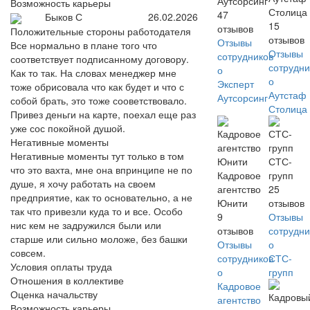
Аутсорсинг
Возможность карьеры
Столица
47
Быков С
26.02.2026
15
отзывов
Положительные стороны работодателя
отзывов
Отзывы
Все нормально в плане того что
Отзывы
сотрудников
соответствует подписанному договору.
сотрудни
о
Как то так. На словах менеджер мне
о
Эксперт
тоже обрисовала что как будет и что с
Аутстаф
Аутсорсинг
собой брать, это тоже сооветствовало.
Столица
Привез деньги на карте, поехал еще раз
уже сос покойной душой.
Негативные моменты
Негативные моменты тут только в том
СТС-
что это вахта, мне она впринципе не по
Кадровое
групп
душе, я хочу работать на своем
агентство
25
предприятие, как то основательно, а не
Юнити
отзывов
так что привезли куда то и все. Особо
9
Отзывы
нис кем не задружился были или
отзывов
сотрудни
старше или сильно моложе, без башки
Отзывы
о
совсем.
сотрудников
СТС-
Условия оплаты труда
о
групп
Отношения в коллективе
Кадровое
Оценка начальству
агентство
Возможность карьеры