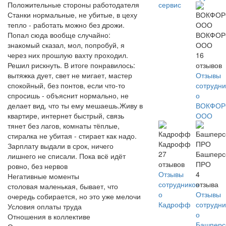
сервис
Положительные стороны работодателя
Станки нормальные, не убитые, в цеху
тепло - работать можно без дрожи.
ВОКФОР
Попал сюда вообще случайно:
ООО
знакомый сказал, мол, попробуй, я
16
через них прошлую вахту проходил.
отзывов
Решил рискнуть. В итоге понравилось:
Отзывы
вытяжка дует, свет не мигает, мастер
сотрудни
спокойный, без понтов, если что-то
о
спросишь - объяснит нормально, не
ВОКФОР
делает вид, что ты ему мешаешь.Живу в
ООО
квартире, интернет быстрый, связь
тянет без лагов, комнаты тёплые,
стиралка не убитая - стирает как надо.
Кадрофф
Зарплату выдали в срок, ничего
27
Башперс
лишнего не списали. Пока всё идёт
отзывов
ПРО
ровно, без нервов
Отзывы
4
Негативные моменты
сотрудников
отзыва
столовая маленькая, бывает, что
о
Отзывы
очередь собирается, но это уже мелочи
Кадрофф
сотрудни
Условия оплаты труда
о
Отношения в коллективе
Башперс