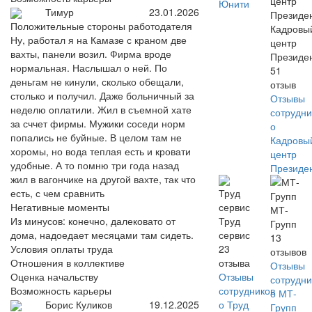
Юнити
Тимур
23.01.2026
Положительные стороны работодателя
Кадровы
Ну, работал я на Камазе с краном две
центр
вахты, панели возил. Фирма вроде
Президе
нормальная. Наслышал о ней. По
51
деньгам не кинули, сколько обещали,
отзыв
столько и получил. Даже больничный за
Отзывы
неделю оплатили. Жил в съемной хате
сотрудни
за сччет фирмы. Мужики соседи норм
о
попались не буйные. В целом там не
Кадровы
хоромы, но вода теплая есть и кровати
центр
удобные. А то помню три года назад
Президе
жил в вагончике на другой вахте, так что
есть, с чем сравнить
Негативные моменты
МТ-
Из минусов: конечно, далековато от
Труд
Групп
дома, надоедает месяцами там сидеть.
сервис
13
Условия оплаты труда
23
отзывов
Отношения в коллективе
отзыва
Отзывы
Оценка начальству
Отзывы
сотрудни
Возможность карьеры
сотрудников
о МТ-
Борис Куликов
19.12.2025
о Труд
Групп