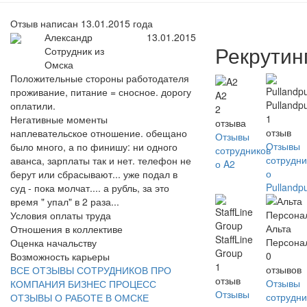
Отзыв написан 13.01.2015 года
Александр
13.01.2015
Рекрутин
Сотрудник из
Омска
Положительные стороны работодателя
проживание, питание = сносное. дорогу
A2
Pullandp
оплатили.
2
1
Негативные моменты
отзыва
отзыв
наплевательское отношение. обещано
Отзывы
Отзывы
было много, а по финишу: ни одного
сотрудников
сотрудни
аванса, зарплаты так и нет. телефон не
о A2
о
берут или сбрасывают... уже подал в
Pullandp
суд - пока молчат.... а рубль, за это
время " упал" в 2 раза...
Условия оплаты труда
Альта
Отношения в коллективе
StaffLine
Персона
Оценка начальству
Group
0
Возможность карьеры
1
отзывов
ВСЕ ОТЗЫВЫ СОТРУДНИКОВ ПРО
отзыв
Отзывы
КОМПАНИЯ БИЗНЕС ПРОЦЕСС
Отзывы
сотрудни
ОТЗЫВЫ О РАБОТЕ В ОМСКЕ