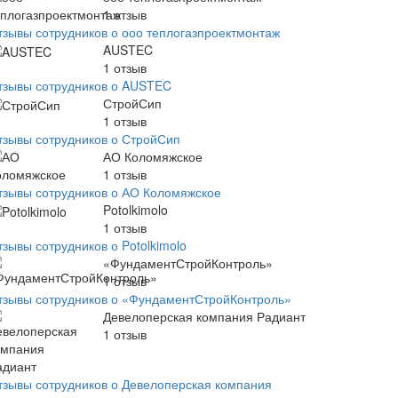
1
отзыв
тзывы сотрудников о ооо теплогазпроектмонтаж
AUSTEC
1
отзыв
тзывы сотрудников о AUSTEC
СтройСип
1
отзыв
тзывы сотрудников о СтройСип
АО Коломяжское
1
отзыв
тзывы сотрудников о АО Коломяжское
Potolkimolo
1
отзыв
зывы сотрудников о Potolkimolo
«ФундаментСтройКонтроль»
1
отзыв
тзывы сотрудников о «ФундаментСтройКонтроль»
Девелоперская компания Радиант
1
отзыв
тзывы сотрудников о Девелоперская компания