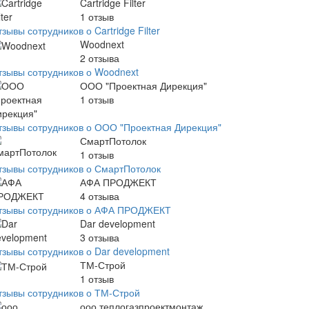
Cartridge Filter
1
отзыв
зывы сотрудников о Cartridge Filter
Woodnext
2
отзыва
тзывы сотрудников о Woodnext
ООО "Проектная Дирекция"
1
отзыв
тзывы сотрудников о ООО "Проектная Дирекция"
СмартПотолок
1
отзыв
тзывы сотрудников о СмартПотолок
АФА ПРОДЖЕКТ
4
отзыва
тзывы сотрудников о АФА ПРОДЖЕКТ
Dar development
3
отзыва
тзывы сотрудников о Dar development
ТМ-Строй
1
отзыв
тзывы сотрудников о ТМ-Строй
ооо теплогазпроектмонтаж