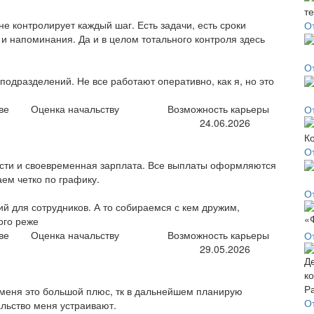
не контролирует каждый шаг. Есть задачи, есть сроки
О
и напоминания. Да и в целом тотального контроля здесь
О
одразделений. Не все работают оперативно, как я, но это
ве
Оценка начальству
Возможность карьеры
О
24.06.2026
О
сти и своевременная зарплата. Все выплаты оформляются
ем четко по графику.
От
й для сотрудников. А то собираемся с кем дружим,
ого реже
ве
Оценка начальству
Возможность карьеры
О
29.05.2026
меня это большой плюс, тк в дальнейшем планирую
О
альство меня устраивают.