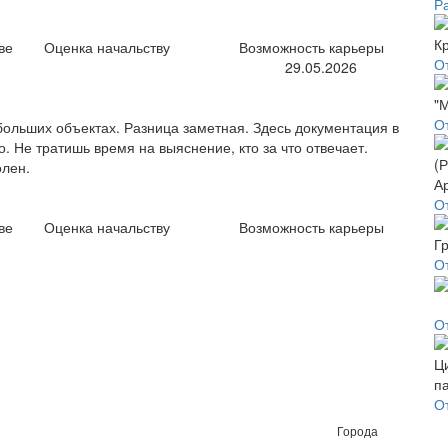
Р
ве
Оценка начальству
Возможность карьеры
О
29.05.2026
О
больших объектах. Разница заметная. Здесь документация в
 Не тратишь время на выяснение, кто за что отвечает.
олен.
О
ве
Оценка начальству
Возможность карьеры
О
О
О
Города