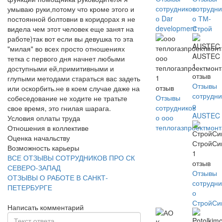
сотрудников
сотрудни
умываю руки,потому что кроме этого и
о Dar
о ТМ-
постоянной болтовни в коридорах я не
development
Строй
видела чем этот человек еще занят на
работе)так вот если вы девушка то эта
"милая" во всех просто отношениях
AUSTEC
ооо
тетка с первого дня начнет любыми
1
теплогазпроектмон
доступными ей,примитивными и
отзыв
1
глупыми методами стараться вас задеть
Отзывы
отзыв
или оскорбить.не в коем случае даже на
сотрудни
Отзывы
собеседование не ходите не тратьте
о
сотрудников
свое время, это гнилая шарага.
AUSTEC
о ооо
Условия оплаты труда
теплогазпроектмон
Отношения в коллективе
Оценка начальству
СтройСи
Возможность карьеры
1
ВСЕ ОТЗЫВЫ СОТРУДНИКОВ ПРО СК
отзыв
СЕВЕРО-ЗАПАД
Отзывы
ОТЗЫВЫ О РАБОТЕ В САНКТ-
сотрудни
ПЕТЕРБУРГЕ
о
СтройСи
Написать комментарий