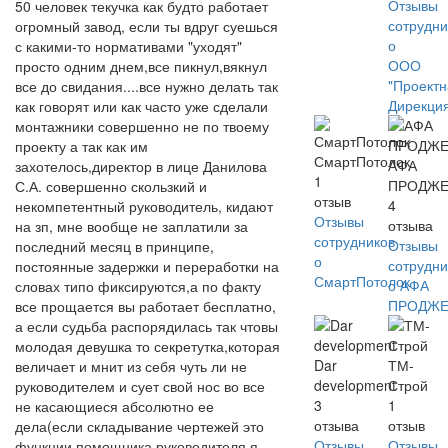
Отзывы
50 человек текучка как будто работает
сотрудни
огромный завод, если ты вдруг суешься
о
с какими-то нормативами "уходят"
ООО
просто одним днем,все пикнул,вякнул
"Проект
все до свидания....все нужно делать так
Дирекци
как говорят или как часто уже сделали
монтажники совершенно не по твоему
проекту а так как им
СмартПотолок
АФА
захотелось,директор в лице Данилова
1
ПРОДЖЕ
С.А. совершенно скользкий и
отзыв
4
некомпетентный руководитель, кидают
Отзывы
отзыва
на зп, мне вообще не заплатили за
сотрудников
Отзывы
последний месяц в принципе,
о
сотрудни
постоянные задержки и переработки на
СмартПотолок
о АФА
словах типо фиксируются,а по факту
ПРОДЖЕ
все прощается вы работает бесплатно,
а если судьба распорядилась так чтовы
молодая девушка то секретутка,которая
Dar
ТМ-
величает и мнит из себя чуть ли не
development
Строй
руководителем и сует свой нос во все
3
1
не касающиеся абсолютно ее
отзыва
отзыв
дела(если складывание чертежей это
Отзывы
Отзывы
функции помощника руководителя я