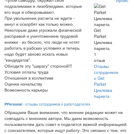
-тупой самодур, окружил себя
Ирбис
подхалимами и лизоблюдами, которые
его еще и обворовывают.
При увольнении расчета не ждите -
кинут и оскорбят как только можно.
Некоторым даже угрожали физической
Get
расправой и уничтожением трудовой
Parket
книжки - их бесило, что люди не хотят
Циклевка
работать в рабских условиях и теперь
паркета
надо будет заново искать новых
1
"кандидатов".
отзыв
Обходите эту "шарагу" стороной!!!
Отзывы
Условия оплаты труда
сотрудников
Отношения в коллективе
о Get
Оценка начальству
Parket
Возможность карьеры
Циклевка
паркета
PPersonal
- отзывы сотрудников о работодателях
Обращаем Ваше внимание, что мнение редакции может не
совпадать с мнением автора. Мы даем возможность
пользователям дать совет и поделится важной информацией
с соискателями, которые ищут работу. Это связано с тем, что