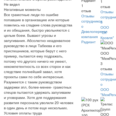
Радиант
1
Не видел
1
отзыв
Негативные моменты
отзыв
Отзывы
Все грамотные люди по ошибке
Отзывы
сотрудни
попавшие в организацию или которые
сотрудников
о
повелись на сладкие слова руководства
о
ООО
и их обещания, быстро увольняются с
Девелоперская
"СК
целым боем. Бывают угрозы и
компания
Кровля"
запугивания. Абсолютно неадекватное
Радиант
руководство в лице Табеева и его
приспешников, которые берут с него
ООО
пример, пытаются ему подражать,
"МежРег
потому что другого ничего не умеют,
3
некомпетентность со всех сторон и как
отзыва
следствие полнейший завал, хотя
Отзывы
проекты сами по себе интересные.
сотрудни
Разумеется с таким руководством
о
задержки зпл, более-менее- грамотных
ООО
спецов пытаются удержать запугиваем
"МежРег
и уговорами. Хотя для поддержания
развития персонала уволили 20 человек
в один день и потом еще нескольких.
Условия оплаты труда
100