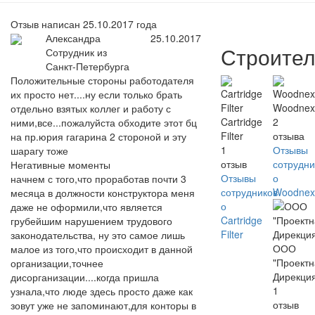
Отзыв написан 25.10.2017 года
Александра
25.10.2017
Строител
Сотрудник из
Санкт-Петербурга
Положительные стороны работодателя
их просто нет....ну если только брать
Woodnex
отдельно взятых коллег и работу с
Cartridge
2
ними,все...пожалуйста обходите этот бц
Filter
отзыва
на пр.юрия гагарина 2 стороной и эту
1
Отзывы
шарагу тоже
отзыв
сотрудни
Негативные моменты
Отзывы
о
начнем с того,что проработав почти 3
сотрудников
Woodnex
месяца в должности конструктора меня
о
даже не оформили,что является
Cartridge
грубейшим нарушением трудового
Filter
законодательства, ну это самое лишь
ООО
малое из того,что происходит в данной
"Проект
организации,точнее
Дирекци
дисорганизации....когда пришла
1
узнала,что люде здесь просто даже как
отзыв
зовут уже не запоминают,для конторы в