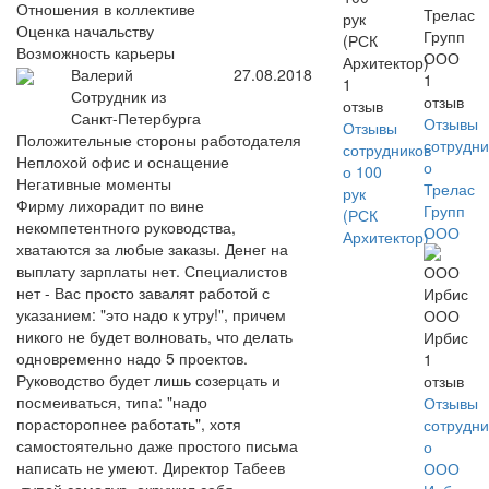
Отношения в коллективе
Трелас
рук
Оценка начальству
Групп
(РСК
Возможность карьеры
ООО
Архитектор)
Валерий
27.08.2018
1
1
Сотрудник из
отзыв
отзыв
Санкт-Петербурга
Отзывы
Отзывы
Положительные стороны работодателя
сотрудни
сотрудников
Неплохой офис и оснащение
о
о 100
Негативные моменты
Трелас
рук
Фирму лихорадит по вине
Групп
(РСК
некомпетентного руководства,
ООО
Архитектор)
хватаются за любые заказы. Денег на
выплату зарплаты нет. Специалистов
нет - Вас просто завалят работой с
указанием: "это надо к утру!", причем
ООО
никого не будет волновать, что делать
Ирбис
одновременно надо 5 проектов.
1
Руководство будет лишь созерцать и
отзыв
посмеиваться, типа: "надо
Отзывы
порасторопнее работать", хотя
сотрудни
самостоятельно даже простого письма
о
написать не умеют. Директор Табеев
ООО