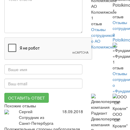
Potolkim
АО
1
Коломяжское
отзыв
1
Отзывы
отзыв
сотрудни
Отзывы
о
сотрудников
Potolkim
о АО
Коломяжское
«Фундам
1
отзыв
Отзывы
сотрудни
о
«Фундам
ОСТАВИТЬ ОТВЕТ
Похожие отзывы
Сергей
18.09.2018
ООО
Сотрудник из
Девелоперская
"СК
Санкт-Петербурга
компания
Кровля"
Положительные стороны работодателя