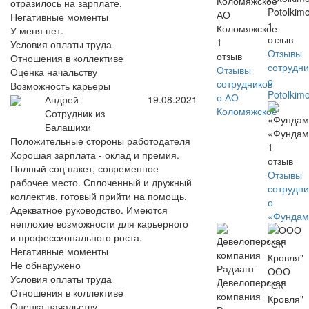
отразилось на зарплате.
Potolkim
АО
Негативные моменты
1
Коломяжское
У меня нет.
отзыв
1
Условия оплаты труда
Отзывы
отзыв
Отношения в коллективе
сотрудни
Отзывы
Оценка начальству
о
сотрудников
Возможность карьеры
Potolkim
о АО
Андрей
19.08.2021
Коломяжское
Сотрудник из
Балашихи
«Фундам
Положительные стороны работодателя
1
Хорошая зарплата - оклад и премия.
отзыв
Полный соц пакет, современное
Отзывы
рабочее место. Сплоченный и дружный
сотрудни
коллектив, готовый прийти на помощь.
о
Адекватное руководство. Имеются
«Фундам
неплохие возможности для карьерного
и профессионального роста.
Негативные моменты
Не обнаружено
ООО
Условия оплаты труда
Девелоперская
"СК
Отношения в коллективе
компания
Кровля"
Оценка начальству