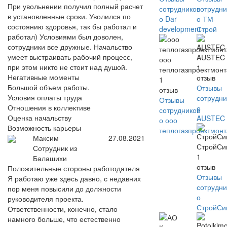
При увольнении получил полный расчет
сотрудников
сотрудни
в установленные сроки. Уволился по
о Dar
о ТМ-
состоянию здоровья, так бы работал и
development
Строй
работал) Условиями был доволен,
сотрудники все дружные. Начальство
умеет выстраивать рабочий процесс,
AUSTEC
ооо
при этом никто не стоит над душой.
1
теплогазпроектмон
Негативные моменты
отзыв
1
Большой объем работы.
Отзывы
отзыв
Условия оплаты труда
сотрудни
Отзывы
Отношения в коллективе
о
сотрудников
Оценка начальству
AUSTEC
о ооо
Возможность карьеры
теплогазпроектмон
Максим
27.08.2021
СтройСи
Сотрудник из
1
Балашихи
отзыв
Положительные стороны работодателя
Отзывы
Я работаю уже здесь давно, с недавних
сотрудни
пор меня повысили до должности
о
руководителя проекта.
СтройСи
Ответственности, конечно, стало
намного больше, что естественно