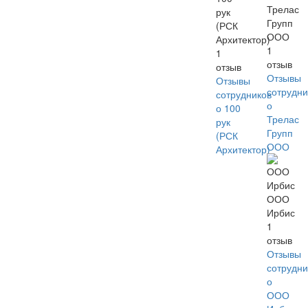
Трелас
рук
Групп
(РСК
ООО
Архитектор)
1
1
отзыв
отзыв
Отзывы
Отзывы
сотрудни
сотрудников
о
о 100
Трелас
рук
Групп
(РСК
ООО
Архитектор)
ООО
Ирбис
1
отзыв
Отзывы
сотрудни
о
ООО