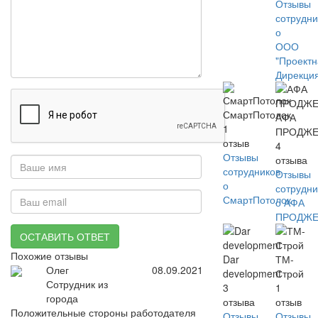
Отзывы
сотрудни
о
ООО
"Проект
Дирекци
СмартПотолок
АФА
1
ПРОДЖЕ
отзыв
4
Отзывы
отзыва
сотрудников
Отзывы
о
сотрудни
СмартПотолок
о АФА
ПРОДЖЕ
ОСТАВИТЬ ОТВЕТ
Похожие отзывы
Dar
ТМ-
Олег
08.09.2021
development
Строй
Сотрудник из
3
1
города
отзыва
отзыв
Положительные стороны работодателя
Отзывы
Отзывы