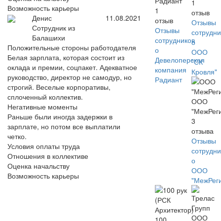
Радиант
1
Возможность карьеры
1
отзыв
Денис
11.08.2021
отзыв
Отзывы
Сотрудник из
Отзывы
сотрудни
Балашихи
сотрудников
о
Положительные стороны работодателя
о
ООО
Белая зарплата, которая состоит из
Девелоперская
"СК
оклада и премии, соцпакет. Адекватное
компания
Кровля"
руководство, директор не самодур, но
Радиант
строгий. Веселые корпоративы,
сплоченный коллектив.
ООО
Негативные моменты
"МежРег
Раньше были иногда задержки в
3
зарплате, но потом все выплатили
отзыва
четко.
Отзывы
Условия оплаты труда
сотрудни
Отношения в коллективе
о
Оценка начальству
ООО
Возможность карьеры
"МежРег
100