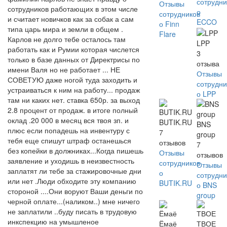
сотрудни
Отзывы
сотрудников работающих в этом числе
о
сотрудников
и считает новичков как за собак а сам
ECCO
о Finn
типа царь мира и земли в общем .
Flare
Карлов не долго тебе осталось там
LPP
работать как и Румии которая числется
3
только в базе данных от Директрисы по
отзыва
имени Валя но не работает ... НЕ
Отзывы
СОВЕТУЮ даже ногой туда заходить и
сотрудни
устраиваться к ним на работу... продаж
о LPP
там ни каких нет. ставка 650р. за выход
2.8 процент от продаж. в итоге полный
оклад .20 000 в месяц вся твоя зп. и
BUTIK.RU
BNS
плюс если попадешь на инвентуру с
7
group
тебя еще спишут штраф останешься
отзывов
7
без копейки в должниках...Когда пишешь
Отзывы
отзывов
заявление и уходишь в неизвестность
сотрудников
Отзывы
заплатят ли тебе за стажировочные дни
о
сотрудни
или нет .Люди обходите эту компанию
BUTIK.RU
о BNS
стороной ....Они воруют Ваши деньги по
group
черной оплате...(наликом..) мне ничего
не заплатили ..буду писать в трудовую
инкспекцию на умышленое
Ёмаё
ТВОЕ