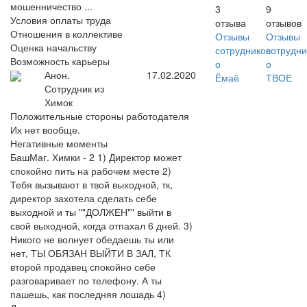
мошенничество ...
3
9
Условия оплаты труда
отзыва
отзывов
Отношения в коллективе
Отзывы
Отзывы
Оценка начальству
сотрудников
сотрудни
Возможность карьеры
о
о
Анон.
17.02.2020
Ёмаё
ТВОЕ
Сотрудник из
Химок
Положительные стороны работодателя
Их нет вообще.
Негативные моменты
БашМаг. Химки - 2 1) Директор может
спокойно пить на рабочем месте 2)
Тебя вызывают в твой выходной, тк,
директор захотела сделать себе
выходной и ты ""ДОЛЖЕН"" выйти в
свой выходной, когда отпахал 6 дней. 3)
Никого не волнует обедаешь ты или
нет, ТЫ ОБЯЗАН ВЫЙТИ В ЗАЛ, ТК
второй продавец спокойно себе
разговаривает по телефону. А ты
пашешь, как последняя лошадь 4)