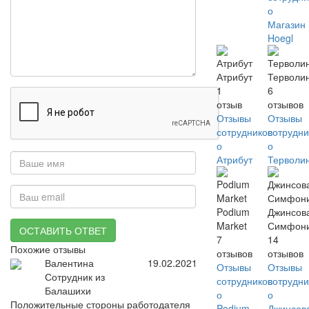
о
Магазин
Hoegl
Атрибут
Терволи
1
6
отзыв
отзывов
Отзывы
Отзывы
сотрудников
сотрудни
о
о
Атрибут
Терволи
Podium
Джинсов
Market
Симфон
ОСТАВИТЬ ОТВЕТ
7
14
Похожие отзывы
отзывов
отзывов
Валентина
19.02.2021
Отзывы
Отзывы
Сотрудник из
сотрудников
сотрудни
Балашихи
о
о
Положительные стороны работодателя
Podium
Джинсов