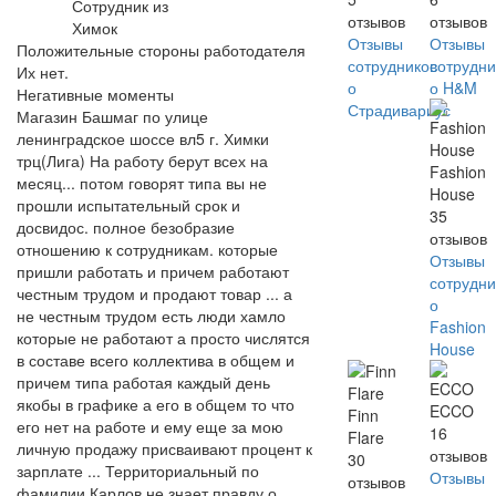
Сотрудник из
отзывов
отзывов
Химок
Отзывы
Отзывы
Положительные стороны работодателя
сотрудников
сотрудни
Их нет.
о
о H&M
Негативные моменты
Страдивариус
Магазин Башмаг по улице
ленинградское шоссе вл5 г. Химки
трц(Лига) На работу берут всех на
Fashion
месяц... потом говорят типа вы не
House
прошли испытательный срок и
35
досвидос. полное безобразие
отзывов
отношению к сотрудникам. которые
Отзывы
пришли работать и причем работают
сотрудни
честным трудом и продают товар ... а
о
не честным трудом есть люди хамло
Fashion
которые не работают а просто числятся
House
в составе всего коллектива в общем и
причем типа работая каждый день
якобы в графике а его в общем то что
ECCO
Finn
его нет на работе и ему еще за мою
16
Flare
личную продажу присваивают процент к
отзывов
30
зарплате ... Территориальный по
Отзывы
отзывов
фамилии Карлов не знает правду о