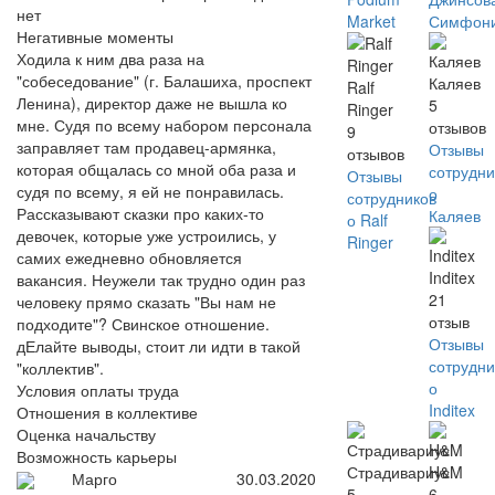
нет
Market
Симфон
Негативные моменты
Ходила к ним два раза на
"собеседование" (г. Балашиха, проспект
Каляев
Ralf
Ленина), директор даже не вышла ко
5
Ringer
мне. Судя по всему набором персонала
отзывов
9
заправляет там продавец-армянка,
Отзывы
отзывов
которая общалась со мной оба раза и
сотрудни
Отзывы
судя по всему, я ей не понравилась.
о
сотрудников
Рассказывают сказки про каких-то
Каляев
о Ralf
девочек, которые уже устроились, у
Ringer
самих ежедневно обновляется
Inditex
вакансия. Неужели так трудно один раз
21
человеку прямо сказать "Вы нам не
отзыв
подходите"? Свинское отношение.
Отзывы
дЕлайте выводы, стоит ли идти в такой
сотрудни
"коллектив".
о
Условия оплаты труда
Inditex
Отношения в коллективе
Оценка начальству
Возможность карьеры
Страдивариус
H&M
Марго
30.03.2020
5
6