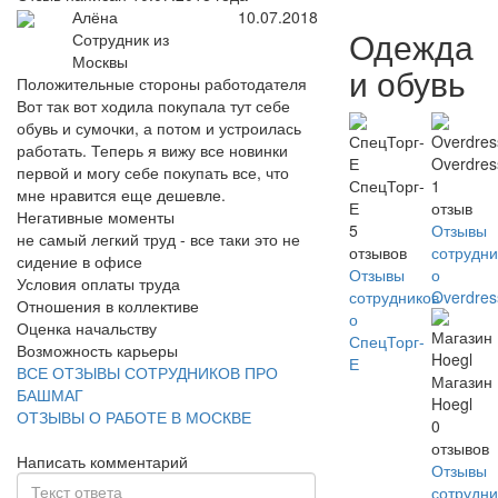
Алёна
10.07.2018
Одежда
Сотрудник из
Москвы
и обувь
Положительные стороны работодателя
Вот так вот ходила покупала тут себе
обувь и сумочки, а потом и устроилась
работать. Теперь я вижу все новинки
Overdres
первой и могу себе покупать все, что
СпецТорг-
1
мне нравится еще дешевле.
Е
отзыв
Негативные моменты
5
Отзывы
не самый легкий труд - все таки это не
отзывов
сотрудни
сидение в офисе
Отзывы
о
Условия оплаты труда
сотрудников
Overdres
Отношения в коллективе
о
Оценка начальству
СпецТорг-
Возможность карьеры
Е
ВСЕ ОТЗЫВЫ СОТРУДНИКОВ ПРО
Магазин
БАШМАГ
Hoegl
ОТЗЫВЫ О РАБОТЕ В МОСКВЕ
0
отзывов
Написать комментарий
Отзывы
сотрудни