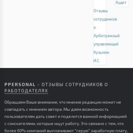
Аудит
Отзывы
сотрудников
о
Арбитражный
управляющий
Кузьмин
И.С.
PPERSONAL
- ОТЗЫВЫ СОТРУДНИКОВ О
РАБОТОДАТЕЛЯХ
Обращаем Ваше внимание, что мнение редакции может не
совпадать с мнением автора. Мы даем возможность
пользователям дать совет и поделится важной информацией
с соискателями, которые ищут работу. Это связано с тем, что
более 60% компаний выплачивают "серую" заработную плату,