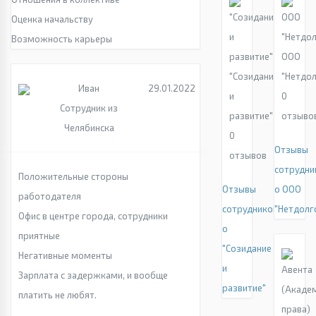
Оценка начальству
Возможность карьеры
ООО
"Созидание
"Нетдо
Иван
29.01.2022
и
0
Сотрудник из
развитие"
отзыво
Челябинска
0
Отзывы
отзывов
сотрудни
Положительные стороны
Отзывы
о ООО
работодателя
сотрудников
"Нетдолг
Офис в центре города, сотрудники
о
приятные
"Созидание
Негативные моменты
и
Зарплата с задержками, и вообще
развитие"
платить не любят.