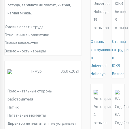
Universal
ЮКВ-
оттуда, зарплату не платит, хитрая,
Holidays
Бизнес
наглая мразь.
13
3
Условия оплаты труда
отзывов
отзыва
Отношения в коллективе
Отзывы
Отзывы
Оценка начальству
сотрудников
сотрудни
Возможность карьеры
о
о
Universal
ЮКВ-
Тимур
06.07.2021
Holidays
Бизнес
Положительные стороны
работодателя
Автоюрист
Нет их.
4
КА
Негативные моменты
отзыва
Содейс
Директор не платит з.п., не устраивает