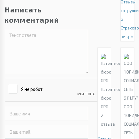
Отзывы
Написать
сотрудни
комментарий
о
Страхово
нет.рф
Патентное
бюро
GPG
ООО
2
"ЮРИД
отзыва
СОЦИА
СЕТЬ