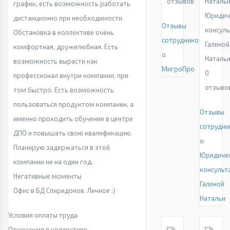
отзывов
график, есть возможность работать
Юридич
дистанционно при необходимости.
Отзывы
консуль
Обстановка в коллективе очень
сотрудников
Галиной
комфортная, дружелюбная. Есть
о
Наталь
возможность вырасти как
МигроПро
0
профессионал внутри компании, при
отзыво
том быстро. Есть возможность
пользоваться продуктом компании, а
Отзывы
именно проходить обучение в центре
сотрудни
ДПО и повышать свою квалификацию.
о
Планирую задержаться в этой
Юридиче
компании не на один год.
консульт
Негативные моменты
Галиной
Офис в БД Спиридонов. Личное :)
Натальи
Условия оплаты труда
Отношения в коллективе