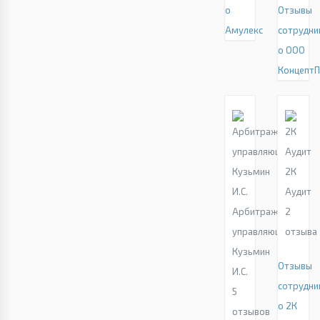
о
Отзывы
Амулекс
сотрудни
о ООО
КонцептП
2К
Аудит
Арбитражный
2
управляющий
отзыва
Кузьмин
Отзывы
И.С.
сотрудни
5
о 2К
отзывов