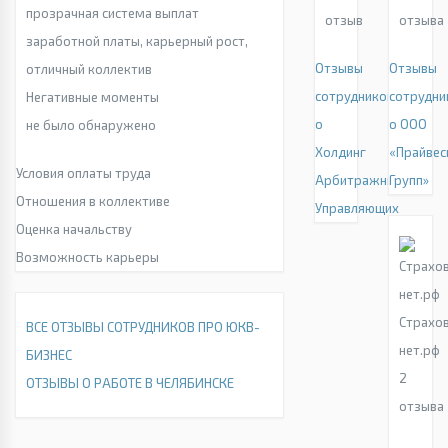
прозрачная система выплат
отзыв
отзыва
заработной платы, карьерный рост,
Отзывы
Отзывы
отличный коллектив
сотрудников
сотрудни
Негативные моменты
о
о ООО
не было обнаружено
Холдинг
«Прайвес
Условия оплаты труда
Арбитражных
Групп»
Отношения в коллективе
Управляющих
Оценка начальству
Возможность карьеры
Страхо
ВСЕ ОТЗЫВЫ СОТРУДНИКОВ ПРО ЮКВ-
нет.рф
БИЗНЕС
2
ОТЗЫВЫ О РАБОТЕ В ЧЕЛЯБИНСКЕ
отзыва