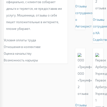
2
официально, с клиентов собирает
Отзывы
отзыва
деньги и теряется, не предоставив им
сотрудников
услугу. Мошенница, отзывы о себе
о
Отзывы
пишет положительные в интернете,
Автоюрист
сотрудни
плохие убирают.
о КА
Содейств
Условия оплаты труда
Отношения в коллективе
Оценка начальству
Возможность карьеры
ООО
«Триумф»
Первое
2
Арбитр
отзыва
Учрежд
1
Отзывы