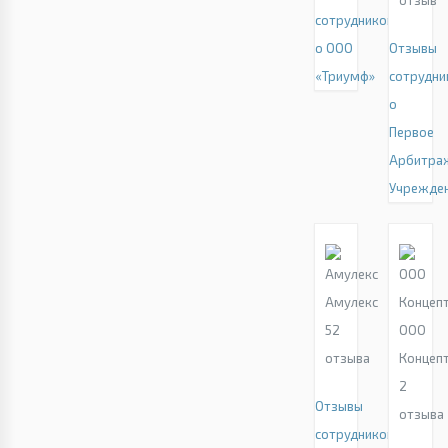
отзыв
сотрудников
о ООО
Отзывы
«Триумф»
сотрудни
о
Первое
Арбитра
Учрежде
Амулекс
52
ООО
отзыва
Концеп
2
Отзывы
отзыва
сотрудников