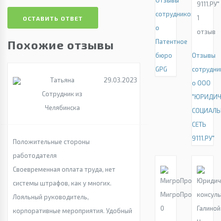
Отзывы
9111.РУ"
сотрудников
1
ОСТАВИТЬ ОТВЕТ
о
отзыв
Похожие отзывы
Патентное
бюро
Отзывы
GPG
сотрудни
Татьяна
29.03.2023
о ООО
Сотрудник из
"ЮРИДИЧ
Челябинска
СОЦИАЛЬ
СЕТЬ
9111.РУ"
Положительные стороны
работодателя
Своевременная оплата труда, нет
системы штрафов, как у многих.
МигроПро
Лояльный руководитель,
0
корпоративные мероприятия. Удобный