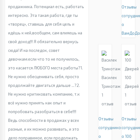
продажника. Потенциал есть, работать
Отзывы
интересно. Эта такая работа, где ты
сотрудни
«творец», ставишь для себя цель и
о
идёшь к ней,вообщем, сам влияешь на
ВамДоД
свой доход!!! Я обязательно вернусь
сюда! И на последок, совет
девочкам:если что то не получилось,
это касается ЛЮБОГО места работы?1.
Не нужно обесценивать себя, просто
Василек
100
продолжайте двигаться дальше ...?2.
Трикотаж
Дверей
Не нужно критиковать компанию, т.к
1
1
всё нужно принять как опыт и
отзыв
отзыв
попробовать разобраться в себе!!!!
Отзывы
Отзывы
Ведь способности в продажах у всех
сотрудников
сотрудни
разные, и их можно развивать, и это
о
о 100
дело поправимое, если продолжать