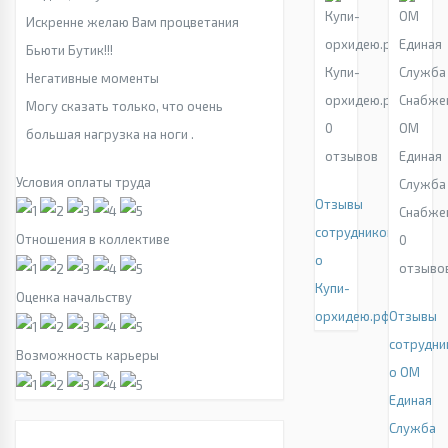
Искренне желаю Вам процветания
Бьюти Бутик!!!
Купи-
Негативные моменты
орхидею.рф
Могу сказать только, что очень
0
ОМ
большая нагрузка на ноги .
отзывов
Единая
Условия оплаты труда
Служба
Отзывы
Снабже
сотрудников
Отношения в коллективе
0
о
отзыво
Купи-
Оценка начальству
орхидею.рф
Отзывы
сотрудни
Возможность карьеры
о ОМ
Единая
Служба