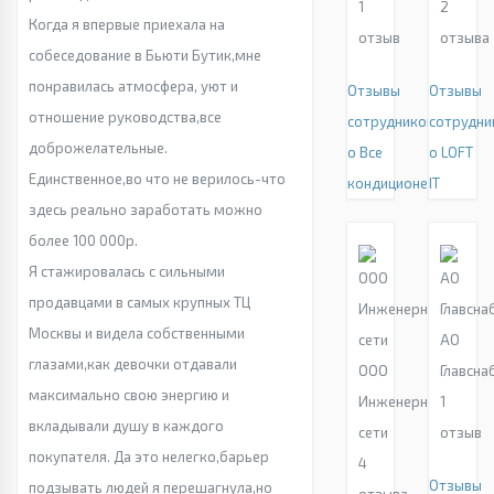
1
2
Когда я впервые приехала на
отзыв
отзыва
собеседование в Бьюти Бутик,мне
понравилась атмосфера, уют и
Отзывы
Отзывы
отношение руководства,все
сотрудников
сотрудни
доброжелательные.
о Все
о LOFT
Единственное,во что не верилось-что
кондиционеры
IT
здесь реально заработать можно
более 100 000р.
Я стажировалась с сильными
продавцами в самых крупных ТЦ
Москвы и видела собственными
АО
глазами,как девочки отдавали
ООО
Главсна
максимально свою энергию и
Инженерные
1
вкладывали душу в каждого
сети
отзыв
покупателя. Да это нелегко,барьер
4
Отзывы
подзывать людей я перешагнула,но
отзыва