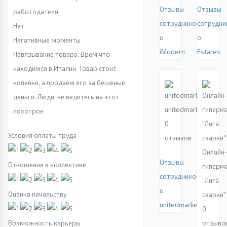
Отзывы
Отзывы
работодателя
сотрудников
сотрудни
Нет
о
о
Негативные моменты
iModern
Estares
Навязывание товара. Врем что
находимся в Италии. Товар стоит
копейки, а продаём его за бешеные
деньги. Люди, не ведитесь на этот
unitedmarket.org
лохотрон
0
Условия оплаты труда
отзывов
Онлайн
Отзывы
Отношения в коллективе
гиперм
сотрудников
"Лига
о
Оценка начальству
сварки"
unitedmarket.org
0
отзыво
Возможность карьеры