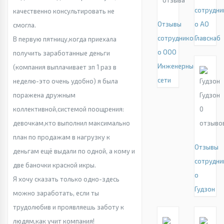
сотрудни
качественно консультировать не
Отзывы
о АО
смогла.
сотрудников
Главснаб
В первую пятницу,когда приехала
о ООО
получить заработанные деньги
Инженерные
(компания выплачивает зп 1 раз в
сети
неделю-это очень удобно) я была
поражена дружным
Гудзон
коллективной,системой поощрения:
0
девочкам,кто выполнил максимально
отзыво
план по продажам в нагрузку к
Отзывы
деньгам ещё выдали по одной, а кому и
сотрудни
две баночки красной икры.
о
Я хочу сказать только одно-здесь
Гудзон
можно заработать, если ты
трудолюбив и проявляешь заботу к
людям,как учит компания!