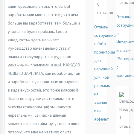
отзыво
0
заинтересовано в том, что бы ВЫ
отзывов
зарабатывали много, потому что чем
Отзывы
больше вы заработаете, тем больше и
сотрудни
Отзывы
у копании будет прибыль. Слово
о
сотрудников
«жадность» здесь не живет.
Интернет
о Гобо
Руководство еженедельно ставит
магазин
проекторы
планы и стимулирует сотрудников
“Респира
для
денежными премиями, а ещё, КАЖДУЮ
с
наружной
НЕДЕЛЮ ЗАРПЛАТА, как поработал, так
доставко
уличной
и заработал, ну и приятные поощрения
рекламы
в виде вкусностей, это тоже классно!!!
на
Планы по выручке достижимы, хотя
здания
многим стажерам цифры кажутся
ВамДо
и на
нереальными. Сейчас на данный
1
асфальт
момент я взяла тайм-аут, только лишь
отзыв
потому, что мне не хватило опыта