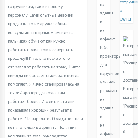
сотрудни
сотрудникам, так и к новому
о
персоналу. Сами опытные девочки
CWTCH
продавцы, тоже дружелюбны-
консультанты в прямом смысле на
пальчиках обучают как нужно
Гобо
работать с клиентом и совершать
проекторы
продажу!!! И только после этого
для
отправляют работать на точку. Никто
наружной
никогда не бросает стажера, и всегда
уличной
помогают. Я лично стажировалась на
Интерн
рекламы
точке Аэропорт, девочка там
магази
на
работает боллее 2-х лет, и эти дни
“Респи
здания
показывала хороший результат в
с
и
работе. ?По зарплате- Оклада нет, но и
достав
на
нет «потолка» в зарплате. Политика
0
асфальт
компании такова: руководство