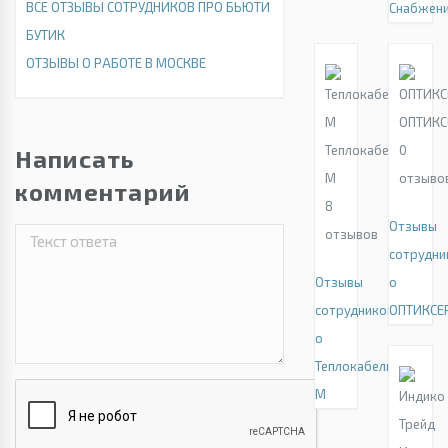
ВСЕ ОТЗЫВЫ СОТРУДНИКОВ ПРО БЬЮТИ
Снабжен
БУТИК
ОТЗЫВЫ О РАБОТЕ В МОСКВЕ
ОПТИКС
Теплокабель-
0
Написать
М
отзыво
комментарий
8
Отзывы
отзывов
сотрудни
Отзывы
о
сотрудников
ОПТИКСЕ
о
Теплокабель-
М