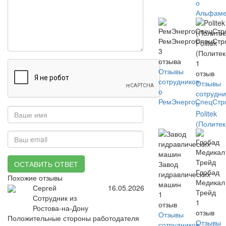
о
Альфаме
РемЭнергоСпецСтр
Politek
3
(Политек
отзыва
1
Отзывы
отзыв
сотрудников
Отзывы
о
сотрудни
РемЭнергоСпецСтр
о
Politek
(Политек
ОСТАВИТЬ ОТВЕТ
Завод
Глобад
гидравлических
Похожие отзывы
Медикал
машин
Сергей
16.05.2026
Трейд
1
Сотрудник из
1
отзыв
Ростова-на-Дону
отзыв
Отзывы
Положительные стороны работодателя
Отзывы
сотрудников