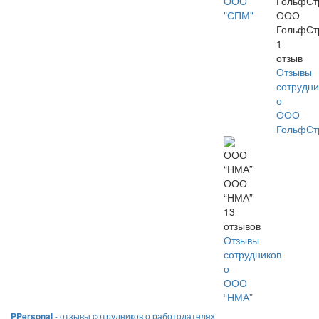
ООО
"СПМ"
ООО
ГольфСт
1
отзыв
Отзывы
сотрудни
о
ООО
ГольфСт
ООО
“НМА”
13
отзывов
Отзывы
сотрудников
о
ООО
“НМА”
PPersonal
- отзывы сотрудников о работодателях