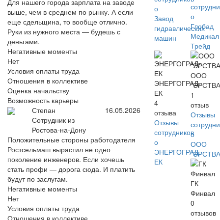
Для нашего города зарплата на заводе
сотрудни
о
выше, чем в среднем по рынку. А если
о
Завод
еще сдельщина, то вообще отлично.
Глобад
гидравлических
Руки из нужного места — будешь с
Медикал
машин
деньгами.
Трейд
Негативные моменты
Нет
Условия оплаты труда
ООО
Отношения в коллективе
ЭНЕРГОГРАД-
"ЭРСТВА
Оценка начальству
ЕК
1
Возможность карьеры
4
отзыв
Степан
16.05.2026
отзыва
Отзывы
Сотрудник из
Отзывы
сотрудни
Ростова-на-Дону
сотрудников
о
Положительные стороны работодателя
о
ООО
Ростсельмаш вырастил не одно
ЭНЕРГОГРАД-
"ЭРСТВА
поколение инженеров. Если хочешь
ЕК
стать профи — дорога сюда. И платить
будут по заслугам.
ГК
Негативные моменты
Финвал
Нет
0
Условия оплаты труда
отзывов
Отношения в коллективе