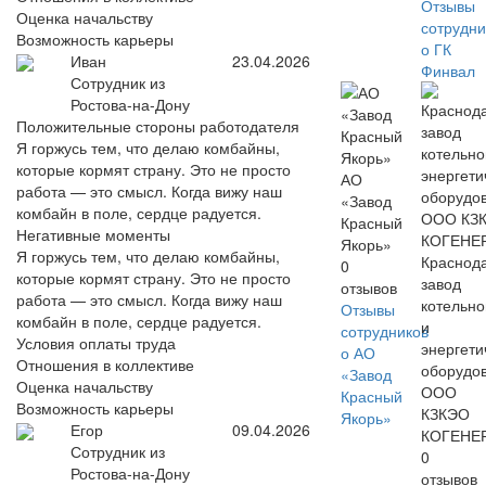
Отзывы
Оценка начальству
сотрудни
Возможность карьеры
о ГК
Иван
23.04.2026
Финвал
Сотрудник из
Ростова-на-Дону
Положительные стороны работодателя
Я горжусь тем, что делаю комбайны,
которые кормят страну. Это не просто
АО
работа — это смысл. Когда вижу наш
«Завод
комбайн в поле, сердце радуется.
Красный
Негативные моменты
Якорь»
Я горжусь тем, что делаю комбайны,
Краснод
0
которые кормят страну. Это не просто
завод
отзывов
работа — это смысл. Когда вижу наш
котельно
Отзывы
комбайн в поле, сердце радуется.
и
сотрудников
Условия оплаты труда
энергети
о АО
Отношения в коллективе
оборудо
«Завод
Оценка начальству
ООО
Красный
Возможность карьеры
КЗКЭО
Якорь»
Егор
09.04.2026
КОГЕНЕ
Сотрудник из
0
Ростова-на-Дону
отзывов