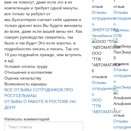
1
1
вам не помогут, даже если это в их
отзыв
отзыв
компетенции и требует одной минуты,
Отзывы
Отзывы
все только тр ребуют от
сотрудников
сотрудни
вас.Бухгалтерия считает себя царями и
о
о
только дрючит всех.Вы будете виноваты
ЭНЕРГОГРАД,
Русмаш,
во всем, даже если вашей вины нет. Как
Челябинск
СПБ
говорит руководство смиритесь, так
было и так будет.Это если коротко, в
подробностях писать и писать. Так что
ПанЭнер
ООО
10 раз подумайте прежде, чем вступить
5
"ТПК
в ад)
отзывов
"АВТОМАТИКА"
Условия оплаты труда
Отзывы
0
Отношения в коллективе
сотрудни
отзывов
Оценка начальству
о
Отзывы
Возможность карьеры
ПанЭнер
сотрудников
ВСЕ ОТЗЫВЫ СОТРУДНИКОВ ПРО
о
РОСТСЕЛЬМАШ
ООО
ОТЗЫВЫ О РАБОТЕ В РОСТОВЕ-НА-
Альфаме
"ТПК
ДОНУ
1
"АВТОМАТИКА"
отзыв
Написать комментарий
Отзывы
сотрудни