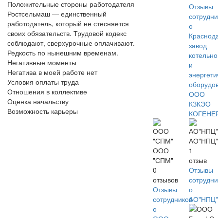
Положительные стороны работодателя
Отзывы
Ростсельмаш — единственный
сотрудни
работодатель, который не стесняется
о
своих обязательств. Трудовой кодекс
Краснод
соблюдают, сверхурочные оплачивают.
завод
Редкость по нынешним временам.
котельно
Негативные моменты
и
Негатива в моей работе нет
энергети
Условия оплаты труда
оборудо
Отношения в коллективе
ООО
Оценка начальству
КЗКЭО
Возможность карьеры
КОГЕНЕ
АО"НПЦ"
ООО
1
"СПМ"
отзыв
0
Отзывы
отзывов
сотрудни
Отзывы
о
сотрудников
АО"НПЦ"
о