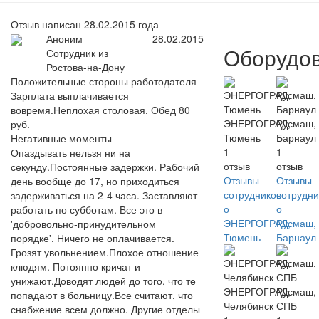
Отзыв написан 28.02.2015 года
Аноним
28.02.2015
Оборудо
Сотрудник из
Ростова-на-Дону
Положительные стороны работодателя
Зарплата выплачивается
вовремя.Неплохая столовая. Обед 80
ЭНЕРГОГРАД,
Русмаш,
руб.
Тюмень
Барнаул
Негативные моменты
1
1
Опаздывать нельзя ни на
отзыв
отзыв
секунду.Постоянные задержки. Рабочий
Отзывы
Отзывы
день вообще до 17, но приходиться
сотрудников
сотрудни
задерживаться на 2-4 часа. Заставляют
о
о
работать по субботам. Все это в
ЭНЕРГОГРАД,
Русмаш,
'добровольно-принудительном
Тюмень
Барнаул
порядке'. Ничего не оплачивается.
Грозят увольнением.Плохое отношение
клюдям. Потоянно кричат и
унижают.Доводят людей до того, что те
ЭНЕРГОГРАД,
Русмаш,
попадают в больницу.Все считают, что
Челябинск
СПБ
снабжение всем должно. Другие отделы