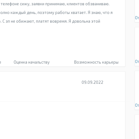
 телефоне сижу, заявки принимаю, клиентов обзваниваю.
полно каждый день, поэтому работы хватает. Я знаю, что я
О
. С зп не обижают, платят вовремя. Я довольна этой
О
е
Оценка начальству
Возможность карьеры
09.09.2022
О