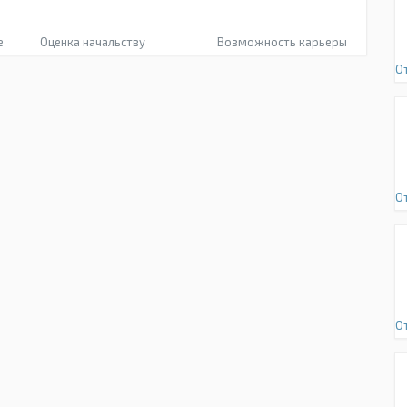
е
Оценка начальству
Возможность карьеры
О
О
О