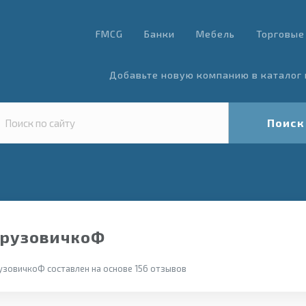
FMCG
Банки
Мебель
Торговые
Добавьте новую компанию в каталог 
Поиск
ГрузовичкоФ
узовичкоФ составлен на основе 156 отзывов