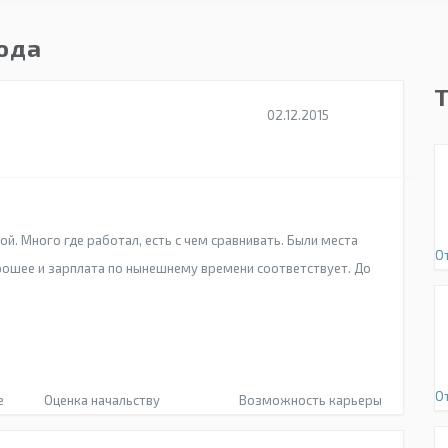
года
02.12.2015
ой. Много где работал, есть с чем сравнивать. Были места
О
хорошее и зарплата по нынешнему времени соответствует. До
О
е
Оценка начальству
Возможность карьеры