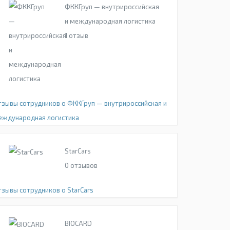
ФККГруп — внутрироссийская
и международная логистика
1
отзыв
тзывы сотрудников о ФККГруп — внутрироссийская и
еждународная логистика
StarCars
0
отзывов
тзывы сотрудников о StarCars
BIOCARD