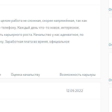
О
целом работа не сложная, скорее напряжённая, так как
 телефону. Каждый день что-то новое, интересное.
ь карьерного роста. Начальство у нас адекватное, по
чу. Заработная плата во время, официальное
О
е
Оценка начальству
Возможность карьеры
О
12.09.2022