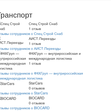
Транспорт
Спец Строй Снаб
1
отзыв
тзывы сотрудников о Спец Строй Снаб
АИСТ.Переезды
1
отзыв
тзывы сотрудников о АИСТ.Переезды
ФККГруп — внутрироссийская и
международная логистика
1
отзыв
тзывы сотрудников о ФККГруп — внутрироссийская
 международная логистика
StarCars
0
отзывов
тзывы сотрудников о StarCars
BIOCARD
0
отзывов
тзывы сотрудников о BIOCARD