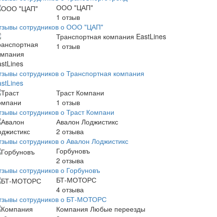
ООО "ЦАП"
1
отзыв
тзывы сотрудников о ООО "ЦАП"
Транспортная компания EastLines
1
отзыв
тзывы сотрудников о Транспортная компания
stLines
Траст Компани
1
отзыв
тзывы сотрудников о Траст Компани
Авалон Лоджистикс
2
отзыва
тзывы сотрудников о Авалон Лоджистикс
Горбуновъ
2
отзыва
тзывы сотрудников о Горбуновъ
БТ-МОТОРС
4
отзыва
тзывы сотрудников о БТ-МОТОРС
Компания Любые переезды