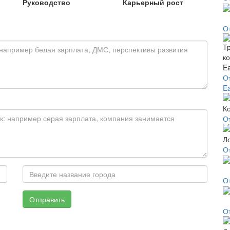
Руководство
Карьерный рост
О
О
Ea
О
О
О
Отправить
О