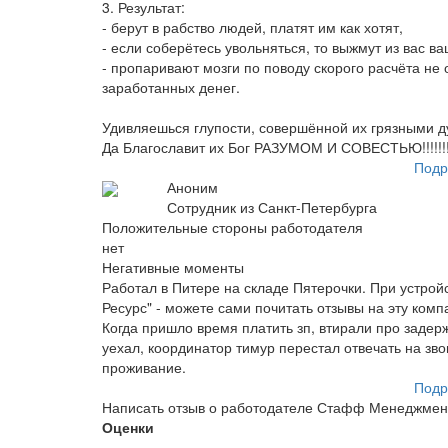
3. Результат:
- берут в рабство людей, платят им как хотят,
- если соберётесь увольняться, то выжмут из вас в
- пропаривают мозги по поводу скорого расчёта не
заработанных денег.
Удивляешься глупости, совершённой их грязными ду
Да Благославит их Бог РАЗУМОМ И СОВЕСТЬЮ!!!!!!
Подр
Аноним
Сотрудник из Санкт-Петербурга
Положительные стороны работодателя
нет
Негативные моменты
Работал в Питере на складе Пятерочки. При устрой
Ресурс" - можете сами почитать отзывы на эту комп
Когда пришло время платить зп, втирали про задер
уехал, координатор тимур перестал отвечать на зво
проживание.
Подр
Написать отзыв о работодателе Стафф Менеджмен
Оценки