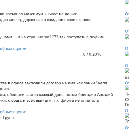
аше время по максимум и кинут на деньги.
О
 один месяц, держа вас в ожидании своих кровно
О
шами.... и не страшно же???? так поступать с людьми
!
обные оценки
О
6.10.2016
О
стве в офисе заключили договор на имя компании "Хелп
О
анию.
жки, обещали завтра каждый день, потом бригадир Аркадий
нки, с общаги всех выгнали, т.к. фирма не оплатила
О
обные оценки
т Групп
О