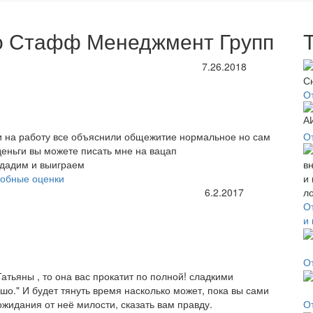
о Стафф Менеджмент Групп
7.26.2018
О
и на работу все объяснили общежитие нормальное но сам
О
 деньги вы можете писать мне на вацап
одадим и выиграем
обные оценки
6.2.2017
О
и
О
Татьяны , то она вас прокатит по полной! сладкими
шо." И будет тянуть время насколько может, пока вы сами
ожидания от неё милости, сказать вам правду.
О