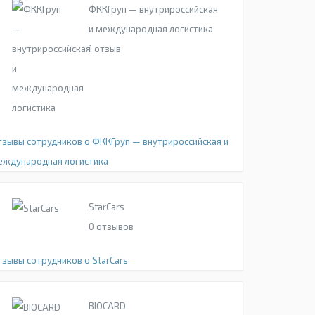
ФККГруп — внутрироссийская
и международная логистика
1
отзыв
тзывы сотрудников о ФККГруп — внутрироссийская и
еждународная логистика
StarCars
0
отзывов
тзывы сотрудников о StarCars
BIOCARD