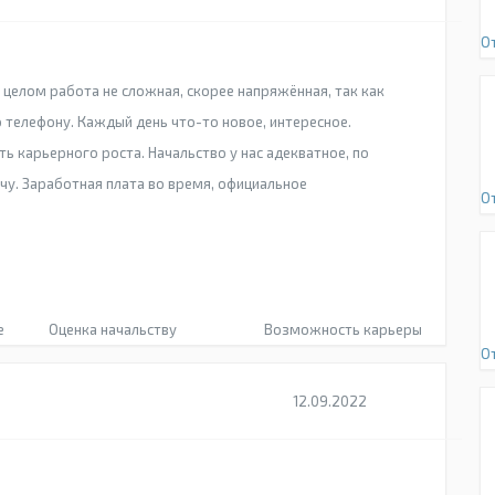
О
целом работа не сложная, скорее напряжённая, так как
 телефону. Каждый день что-то новое, интересное.
ь карьерного роста. Начальство у нас адекватное, по
чу. Заработная плата во время, официальное
О
е
Оценка начальству
Возможность карьеры
О
12.09.2022