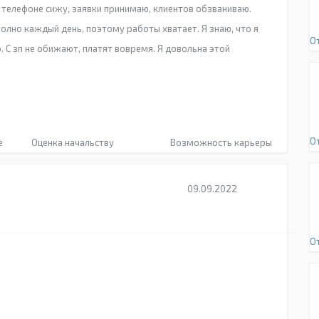
 телефоне сижу, заявки принимаю, клиентов обзваниваю.
полно каждый день, поэтому работы хватает. Я знаю, что я
О
. С зп не обижают, платят вовремя. Я довольна этой
О
е
Оценка начальству
Возможность карьеры
09.09.2022
О