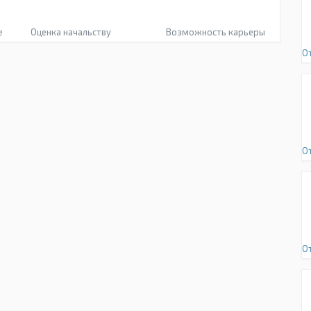
е
Оценка начальству
Возможность карьеры
О
О
О