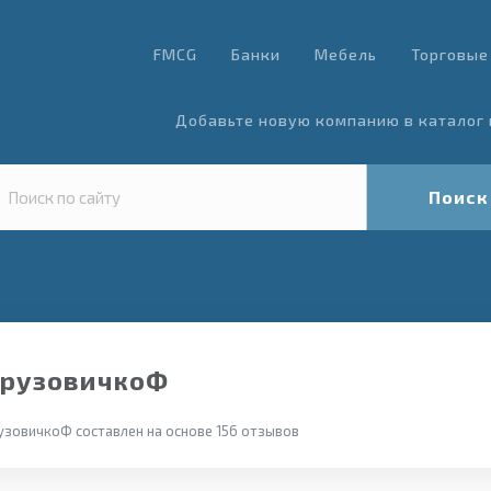
FMCG
Банки
Мебель
Торговые
Добавьте новую компанию в каталог 
Поиск
ГрузовичкоФ
узовичкоФ составлен на основе 156 отзывов