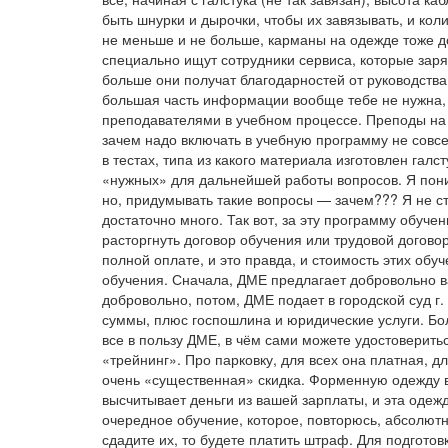
быть шнурки и дырочки, чтобы их завязывать, и ко
не меньше и не больше, карманы на одежде тоже д
специально ищут сотрудники сервиса, которые заря
больше они получат благодарностей от руководства
большая часть информации вообще тебе не нужна,
преподавателями в учебном процессе. Преподы на 
зачем надо включать в учебную программу не совсе
в тестах, типа из какого материала изготовлен галс
«нужных» для дальнейшей работы вопросов. Я поним
но, придумывать такие вопросы — зачем??? Я не ст
достаточно много. Так вот, за эту программу обучен
расторгнуть договор обучения или трудовой договор,
полной оплате, и это правда, и стоимость этих обу
обучения. Сначала, ДМЕ предлагает добровольно ва
добровольно, потом, ДМЕ подает в городской суд г.
суммы, плюс госпошлина и юридические услуги. Бол
все в пользу ДМЕ, в чём сами можете удостоверитьс
«трейнинг». Про парковку, для всех она платная, д
очень «существенная» скидка. Форменную одежду вы
высчитывает деньги из вашей зарплаты, и эта одеж
очередное обучение, которое, повторюсь, абсолютн
сдадите их, то будете платить штраф. Для подготовк