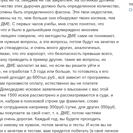
личество этих дырочек должно быть определенное количество,
О
олжны быть определенного фасона. Эти твои недостатки,
жены на то, чем больше они обнаружат твоих косяков, тем
 ДМЕ. С первых часов учебы, мне стало понятно, что
 что и было в дальнейшем подтверждено многими
лекциях говорили, что методисты ДМЕ сами не понимают,
м нужные вопросы, а эти вопросы, потом будут на зачетах и
тук стюардессы, и очень много других, аналогичных,
аю, что это аэропорт, что безопасность превыше всего,
ану приводить в пример другие, такие же вопросы, их
ия, ДМЕ заплатит за вас, но если вы решите уйти и
 не отработав 1,5 года или больше, то готовьтесь к его
чений доходит до 600тыс.руб., всё зависит от программы
м произвести оплату, естественно вы не платите
 Домодедово исковое заявление о взыскании с вас этой
ее 1500 исков рассмотрено и рассматриваются в суде, и
я, набрав в поисковой строке где фамилия, слово
ля сотрудников например 300руб./сутки, для других 350руб,
 покупаете за свой счет, т. к. ДМЕ, потом частями
да очень дорогая. Каждый год, вы будете проходить
о никому не нужное, потом зачеты и тесты. И если вы не
и к зачетам и тестам, вам придется побегать (в своё личное