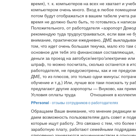
время), т. к. компьютеров на всех не хватает и уч
компьютером очень много. Вход в любое помещение
потом будут отображаться в вашем табеле учета р
время не должно было быть, то готовьтесь к напи
Положительного, от работодателя «аэропорт Домоде
рекомендую туда трудоустраиваться, если вам не б
внимание, практически ежедневно, ДМЕ выкладывает
том, что идет очень большая текучка, мало кто там 
основное для тебя это финансовая составляющая, 
деньги за проезд на автобусе/метро/электричке или
штраф, то можно посчитать, сколько останется в ито
работодателя, не предусмотрены, как и не предусмо
ДМЕ, то из плюсов, это только одни минусы: потрач
обучение и т.д.) Или, лучше все таки поискать ту ра
предлагают другие аэропорты — Внуково, как прим
Условия оплаты труда
Отношения в коллекти
PPersonal
- отзывы сотрудников о работодателях
Обращаем Ваше внимание, что мнение редакции мо
даем возможность пользователям дать совет и под
которые ищут работу. Это связано с тем, что боле
заработную плату, работают семейными подрядами
откровенно занимаются мошенничеством в отношен