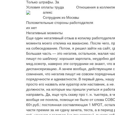
Только штрафы. За
Условия оплаты труда
Отношения в коллекти
алекс
Сотрудник из Москвы
Положительные стороны работодателя
их нет
Негативные моменты
Еще один негативный отзыв в копилку работодателя
момента моего отклика на вакансию. После чего, п
на собеседование. Потом, я решил зайти на сайт, 
Большая часть — это негатив, остальное, малая час
пишут по шаблону: хорошая зарплата, неудобно доб
мед.осмотр, наверно эти сотрудники не знают, что
диспансеризацию. А зачем вообще, действующим с
сомнения, что негатив пишут не совсем порядочные 
порядочности и адекватности. В первый день, нашу
просто его назвать или куратор или наставник, а не 
должности, на которые мы пришли учиться и работа
направить. Да, еще чуть скажу про т. н. тьютера, в
вообще не поняла, помощи не было от слова СОВС
60т.руб.: постоянная составляющая 1 МРОТ, остал
части премии за не сдачу зачета, теста, а в перио
всё, начиная с галстука (не так завязан), высота ка