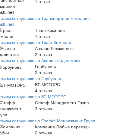
1
отзыв
тзывы сотрудников о Транспортная компания
stLines
Траст Компани
1
отзыв
тзывы сотрудников о Траст Компани
Авалон Лоджистикс
2
отзыва
тзывы сотрудников о Авалон Лоджистикс
Горбуновъ
2
отзыва
тзывы сотрудников о Горбуновъ
БТ-МОТОРС
4
отзыва
тзывы сотрудников о БТ-МОТОРС
Стафф Менеджмент Групп
3
отзыва
тзывы сотрудников о Стафф Менеджмент Групп
Компания Любые переезды
2
отзыва