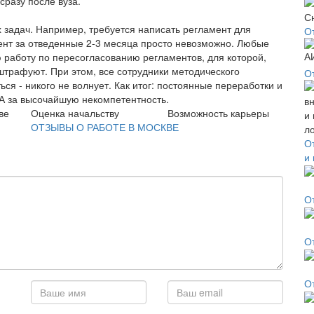
разу после вуза.
 задач. Например, требуется написать регламент для
О
мент за отведенные 2-3 месяца просто невозможно. Любые
аботу по пересогласованию регламентов, для которой,
, штрафуют. При этом, все сотрудники методического
О
ься - никого не волнует. Как итог: постоянные переработки и
А за высочайшую некомпетентность.
ве
Оценка начальству
Возможность карьеры
ОТЗЫВЫ О РАБОТЕ В МОСКВЕ
О
и
О
О
О