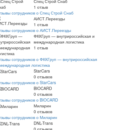
Спец Строй Снаб
1
отзыв
тзывы сотрудников о Спец Строй Снаб
АИСТ.Переезды
1
отзыв
тзывы сотрудников о АИСТ.Переезды
ФККГруп — внутрироссийская и
международная логистика
1
отзыв
тзывы сотрудников о ФККГруп — внутрироссийская
 международная логистика
StarCars
0
отзывов
тзывы сотрудников о StarCars
BIOCARD
0
отзывов
тзывы сотрудников о BIOCARD
Миларин
0
отзывов
тзывы сотрудников о Миларин
DNL-Trans
0
отзывов