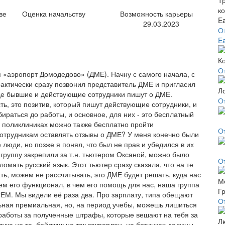
ве
Оценка начальству
Возможность карьеры
29.03.2023
О
Ea
О
 «аэропорт Домодедово» (ДМЕ). Начну с самого начала, с
рактически сразу позвонил представитель ДМЕ и пригласил
где бывшие и действующие сотрудники пишут о ДМЕ.
О
ть, это позитив, который пишут действующие сотрудники, и
ираться до работы, и основное, для них - это бесплатный
 в поликлиниках можно также бесплатно пройти
О
отрудникам оставлять отзывы о ДМЕ? У меня конечно были
люди, но позже я понял, что был не прав и убедился в их
 группу закрепили за т.н. тьютером Оксаной, можно было
О
ломать русский язык. Этот тьютер сразу сказала, что на те
ть, можем не рассчитывать, это ДМЕ будет решать, куда нас
 чем его функционал, в чем его помощь для нас, наша группа
ЕМ. Мы видели её раза два. Про зарплату, типа обещают
О
ьная премиальная, но, на период учебы, можешь лишиться
д работы за полученные штрафы, которые вешают на тебя за
блука не та, бейджик не так закреплен, на ботинках должны