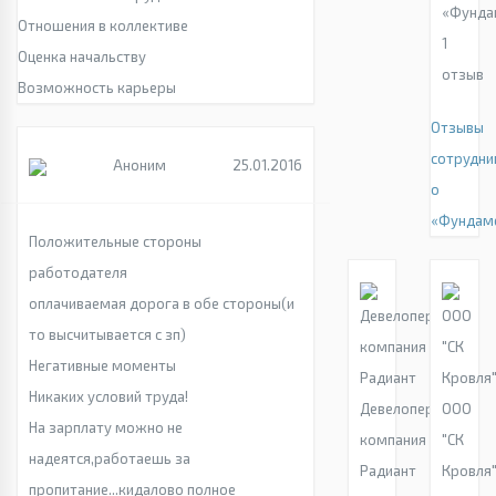
«Фунда
Отношения в коллективе
1
Оценка начальству
отзыв
Возможность карьеры
Отзывы
сотрудни
Аноним
25.01.2016
о
«Фундам
Положительные стороны
работодателя
оплачиваемая дорога в обе стороны(и
то высчитывается с зп)
Негативные моменты
Никаких условий труда!
Девелоперская
ООО
На зарплату можно не
компания
"СК
надеятся,работаешь за
Радиант
Кровля
пропитание...кидалово полное