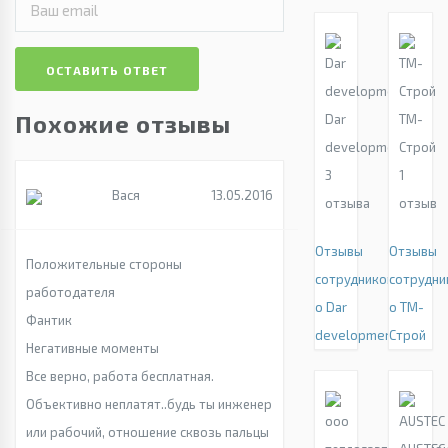
ОСТАВИТЬ ОТВЕТ
Похожие отзывы
Dar
ТМ-
development
Строй
3
1
Вася
13.05.2016
отзыва
отзыв
Отзывы
Отзывы
Положительные стороны
сотрудников
сотрудни
работодателя
о Dar
о ТМ-
Фантик
development
Строй
Негативные моменты
Все верно, работа бесплатная.
Объективно неплатят..будь ты инженер
или рабочий, отношение сквозь пальцы