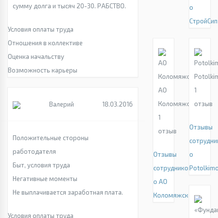
сумму долга и тысяч 20-30. РАБСТВО.
о
СтройСип
Условия оплаты труда
Отношения в коллективе
Оценка начальству
Возможность карьеры
Potolki
АО
1
Коломяжское
отзыв
Валерий
18.03.2016
1
Отзывы
отзыв
Положительные стороны
сотрудни
работодателя
Отзывы
о
Быт, условия труда
сотрудников
Potolkim
Негативные моменты
о АО
Не выплачивается заработная плата.
Коломяжское
Условия оплаты труда