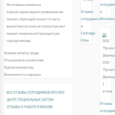
сотрудни
Негативные моменты
Отзывы
о
короче парни пишите зоявление ми
сотрудников
Woodnex
писали с бригадой кокую то часть
о
выплотили но пока не полностью вот
Cartridge
пишем генерельной прокаратуре
Filter
города масквы
Условия оплаты труда
Отношения в коллективе
ООО
Оценка начальству
"Проек
Возможность карьеры
Дирекц
1
отзыв
ВСЕ ОТЗЫВЫ СОТРУДНИКОВ ПРО НПО
ЦЕНТР СПЕЦИАЛЬНЫХ СИСТЕМ
Отзывы
ОТЗЫВЫ О РАБОТЕ В МОСКВЕ
сотрудни