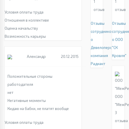
1
1
отзыв
отзыв
Условия оплаты труда
Отношения в коллективе
Отзывы
Отзывы
Оценка начальству
сотрудников
сотрудни
Возможность карьеры
о
о ООО
Девелоперская
"СК
компания
Кровля"
Александр
20.12.2015
Радиант
Положительные стороны
работодателя
нет
ООО
Негативные моменты
"МежРе
Кидаю на бабки, не платят вообще
3
отзыва
Условия оплаты труда