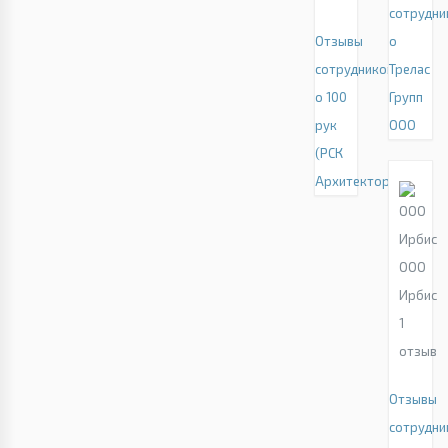
сотрудни
Отзывы
о
сотрудников
Трелас
о 100
Групп
рук
ООО
(РСК
Архитектор)
ООО
Ирбис
1
отзыв
Отзывы
сотрудни