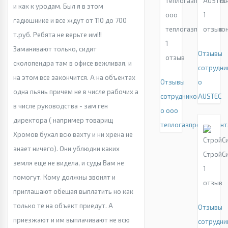
AUSTEC
и как к уродам. Был я в этом
ооо
1
гадюшнике и все ждут от 110 до 700
теплогазпроектмо
отзыв
т.руб. Ребята не верьте им!!!
1
Заманивают только, сидит
Отзывы
отзыв
сколопендра там в офисе вежливая, и
сотрудни
на этом все закончится. А на объектах
Отзывы
о
одна пьянь причем не в числе рабочих а
сотрудников
AUSTEC
в числе руководства - зам ген
о ооо
директора ( например товарищ
теплогазпроектмон
Хромов бухал всю вахту и ни хрена не
знает ничего). Они ублюдки каких
СтройС
земля еще не видела, и суды Вам не
1
помогут. Кому должны звонят и
отзыв
приглашают обещая выплатить но как
только те на объект приедут. А
Отзывы
приезжают и им выплачивают не всю
сотрудни