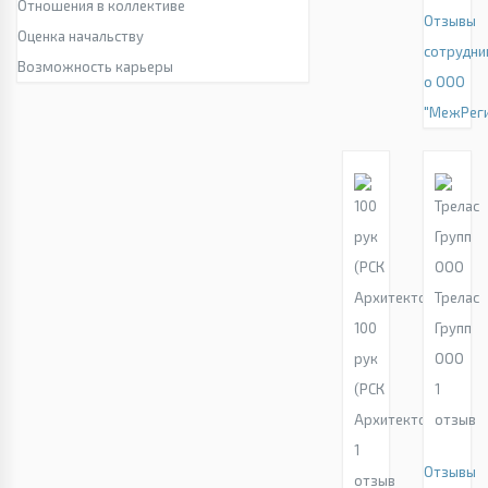
Отношения в коллективе
Отзывы
Оценка начальству
сотрудни
Возможность карьеры
о ООО
"МежРег
Трелас
100
Групп
рук
ООО
(РСК
1
Архитектор)
отзыв
1
Отзывы
отзыв