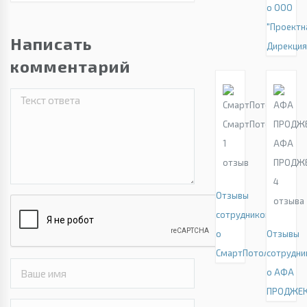
о ООО
"Проектн
Написать
Дирекция
комментарий
СмартПотолок
1
АФА
отзыв
ПРОДЖ
4
Отзывы
отзыва
сотрудников
о
Отзывы
СмартПотолок
сотрудни
о АФА
ПРОДЖЕ