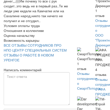
"Проект
денег,,,(((Им почему то все с рук
Дирекци
сходит..это ведь не в первый раз..Те же
1
люди уже кидали на Камчатке или на
отзыв
Сахалине народ,никто так ничего не
Отзывы
получил и не отсудил..
сотрудни
Условия оплаты труда
о
Отношения в коллективе
ООО
Оценка начальству
"Проект
Возможность карьеры
Дирекци
ВСЕ ОТЗЫВЫ СОТРУДНИКОВ ПРО
НПО ЦЕНТР СПЕЦИАЛЬНЫХ СИСТЕМ
ОТЗЫВЫ О РАБОТЕ В НОВОМ
СмартПотолок
АФА
УРЕНГОЕ
1
ПРОДЖЕ
отзыв
4
Написать комментарий
Отзывы
отзыва
сотрудников
Отзывы
о
сотрудни
СмартПотолок
о АФА
ПРОДЖЕ
Dar
ТМ-