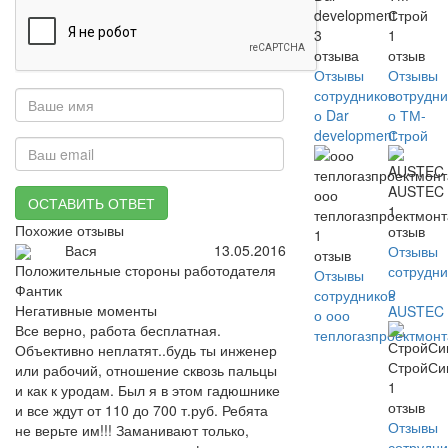
development
Строй
3
1
отзыва
отзыв
Отзывы
Отзывы
сотрудников
сотрудни
о Dar
о ТМ-
development
Строй
AUSTEC
ооо
ОСТАВИТЬ ОТВЕТ
1
теплогазпроектмон
Похожие отзывы
отзыв
1
Вася
13.05.2016
Отзывы
отзыв
Положительные стороны работодателя
сотрудни
Отзывы
Фантик
о
сотрудников
Негативные моменты
AUSTEC
о ооо
Все верно, работа бесплатная.
теплогазпроектмон
Объективно неплатят..будь ты инженер
СтройСи
или рабочий, отношение сквозь пальцы
1
и как к уродам. Был я в этом гадюшнике
отзыв
и все ждут от 110 до 700 т.руб. Ребята
Отзывы
не верьте им!!! Заманивают только,
сотрудни