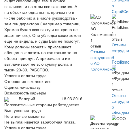
сидит сколопендра там в офисе
о
вежливая, и на этом все закончится. А
СтройСи
на объектах одна пьянь причем не в
числе рабочих а в числе руководства -
зам ген директора ( например товарищ
Potolkim
АО
Хромов бухал всю вахту и ни хрена не
1
Коломяжское
знает ничего). Они ублюдки каких земля
отзыв
1
еще не видела, и суды Вам не помогут.
Отзывы
отзыв
Кому должны звонят и приглашают
сотрудни
Отзывы
обещая выплатить но как только те на
о
сотрудников
объект приедут. А приезжают и им
Potolkim
о АО
выплачивают не всю сумму долга и
Коломяжское
тысяч 20-30. РАБСТВО.
Условия оплаты труда
«Фундам
Отношения в коллективе
1
Оценка начальству
отзыв
Возможность карьеры
Отзывы
Валерий
18.03.2016
сотрудни
Положительные стороны работодателя
о
Быт, условия труда
«Фундам
Негативные моменты
Не выплачивается заработная плата.
Условия оплаты труда