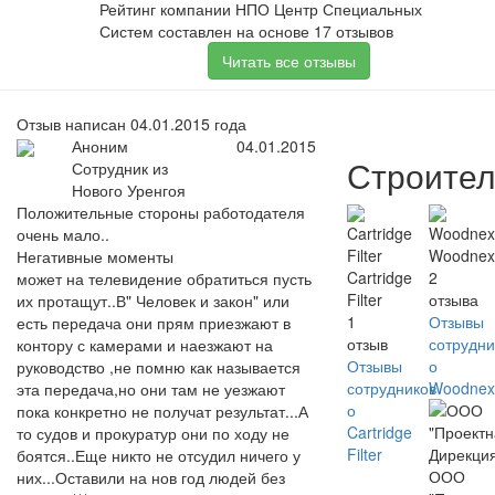
Рейтинг компании НПО Центр Специальных
Систем составлен на основе 17 отзывов
Читать все отзывы
Отзыв написан 04.01.2015 года
Аноним
04.01.2015
Строител
Сотрудник из
Нового Уренгоя
Положительные стороны работодателя
очень мало..
Woodnex
Негативные моменты
Cartridge
2
может на телевидение обратиться пусть
Filter
отзыва
их протащут..В" Человек и закон" или
1
Отзывы
есть передача они прям приезжают в
отзыв
сотрудни
контору с камерами и наезжают на
Отзывы
о
руководство ,не помню как называется
сотрудников
Woodnex
эта передача,но они там не уезжают
о
пока конкретно не получат результат...А
Cartridge
то судов и прокуратур они по ходу не
Filter
боятся..Еще никто не отсудил ничего у
ООО
них...Оставили на нов год людей без