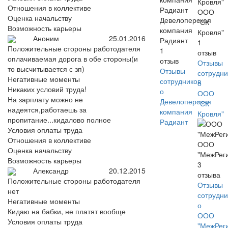
Отношения в коллективе
ООО
Оценка начальству
Девелоперская
"СК
Возможность карьеры
компания
Кровля"
Аноним
25.01.2016
Радиант
1
Положительные стороны работодателя
1
отзыв
оплачиваемая дорога в обе стороны(и
отзыв
Отзывы
то высчитывается с зп)
Отзывы
сотрудни
Негативные моменты
сотрудников
о
Никаких условий труда!
о
ООО
На зарплату можно не
Девелоперская
"СК
надеятся,работаешь за
компания
Кровля"
пропитание...кидалово полное
Радиант
Условия оплаты труда
Отношения в коллективе
ООО
Оценка начальству
"МежРег
Возможность карьеры
3
Александр
20.12.2015
отзыва
Положительные стороны работодателя
Отзывы
нет
сотрудни
Негативные моменты
о
Кидаю на бабки, не платят вообще
ООО
Условия оплаты труда
"МежРег