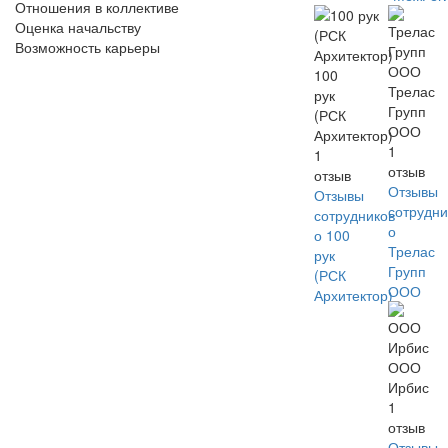
Отношения в коллективе
Оценка начальству
Возможность карьеры
100
Трелас
рук
Групп
(РСК
ООО
Архитектор)
1
1
отзыв
отзыв
Отзывы
Отзывы
сотрудни
сотрудников
о
о 100
Трелас
рук
Групп
(РСК
ООО
Архитектор)
ООО
Ирбис
1
отзыв
Отзывы