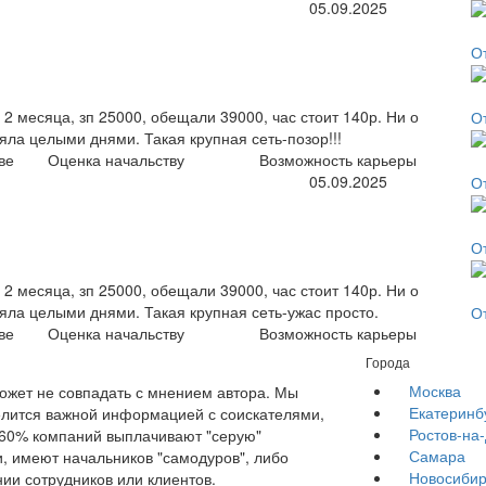
05.09.2025
О
2 месяца, зп 25000, обещали 39000, час стоит 140р. Ни о
О
яла целыми днями. Такая крупная сеть-позор!!!
ве
Оценка начальству
Возможность карьеры
05.09.2025
О
О
2 месяца, зп 25000, обещали 39000, час стоит 140р. Ни о
ояла целыми днями. Такая крупная сеть-ужас просто.
О
ве
Оценка начальству
Возможность карьеры
Города
Москва
жет не совпадать с мнением автора. Мы
Екатеринб
елится важной информацией с соискателями,
Ростов-на
е 60% компаний выплачивают "серую"
Самара
, имеют начальников "самодуров", либо
Новосибир
ии сотрудников или клиентов.