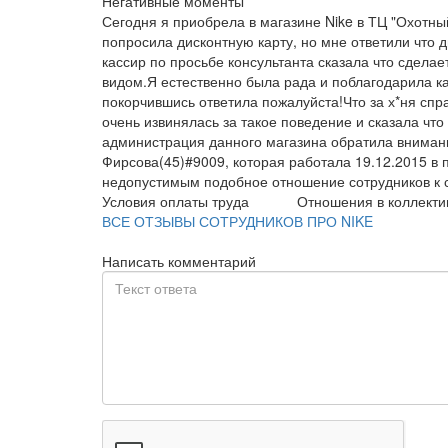
Негативные моменты
Сегодня я приобрела в магазине Nike в ТЦ "Охотны
попросила дисконтную карту, но мне ответили что 
кассир по просьбе консультанта сказала что сдела
видом.Я естественно была рада и поблагодарила к
покорчившись ответила пожалуйста!Что за х*ня спр
очень извинялась за такое поведение и сказала что 
администрация данного магазина обратила внимани
Фирсова(45)#9009, которая работала 19.12.2015 в п
недопустимым подобное отношение сотрудников к 
Условия оплаты труда
Отношения в коллекти
ВСЕ ОТЗЫВЫ СОТРУДНИКОВ ПРО NIKE
Написать комментарий