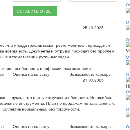
От
ОСТАВИТЬ ОТВЕТ
О
25.10.2025
От
ого, что иногда график может резко меняться, приходится
ва всегда есть. Документы и отгрузки проходят без проблем,
льше автоматизации рутинных задач.
О
о скорее особенность профессии, чем компании
ве
Оценка начальству
Возможность карьеры
О
21.09.2025
О
ся — думал, что опять «текучка» и обещания. Но ошибся:
т реальные инструменты. План по продажам не завышенный,
 Коллектив нормальный, без токсичности.
От
ве
Оценка начальству
Возможность карьеры
О