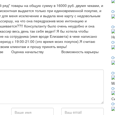
й ряд" товары на общую сумму в 16000 руб. двумя чеками, и
дисконтная выдается только при единовременной покупке, и
О
ет для меня исключение и выдала мне карту с недовольным
ассиршу, на что она передразнив мою интонацию и
ашивается??!! Консультанту было очень неудобно и она
О
кассир весь день так себя ведет! Я бы хотела чтобы
е на сотрудника (имя вроде Елизавета) в чеке написано
ериод с 19:00-21:00 (это время моих покупок).Я считаю
О
своим клиентам и прошу принять меры!
ве
Оценка начальству
Возможность карьеры
О
О
О
О