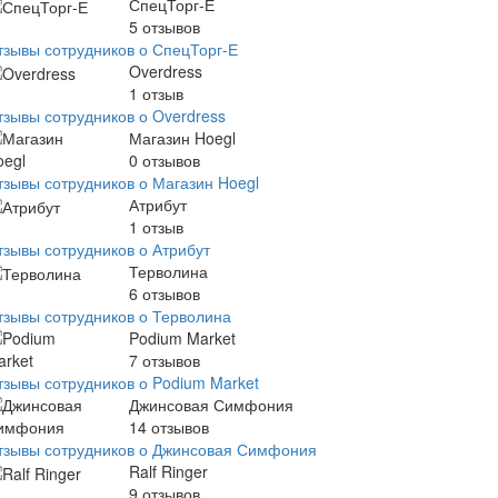
СпецТорг-Е
5
отзывов
тзывы сотрудников о СпецТорг-Е
Overdress
1
отзыв
тзывы сотрудников о Overdress
Магазин Hoegl
0
отзывов
тзывы сотрудников о Магазин Hoegl
Атрибут
1
отзыв
тзывы сотрудников о Атрибут
Терволина
6
отзывов
тзывы сотрудников о Терволина
Podium Market
7
отзывов
тзывы сотрудников о Podium Market
Джинсовая Симфония
14
отзывов
тзывы сотрудников о Джинсовая Симфония
Ralf Ringer
9
отзывов