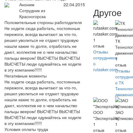
Аноним
22.04.2015
Другое
Сотрудник из
Красногорска
Положительные стороны работодателя
Не ходите сюда работать, постоянные
rutasker.com
пережоги, всегда вычитают за что-то,
1
решил уволиться не отдают трудовую
ТК
отзыв
нашли какие то долги, отработать не
Техноло
Отзывы
дают, коллектив не о чем начальство
движени
сотрудников
пальцы веером! ВЫСЧЕТЫ ВЫСЧЕТЫ
1
о
ВЫСЧЕТЫ люди одумайтесь не ходите
отзыв
rutasker.com
в эту компанию!!!!!!
Отзывы
Негативные моменты
сотрудни
Не ходите сюда работать, постоянные
о ТК
пережоги, всегда вычитают за что-то,
Техноло
решил уволиться не отдают трудовую
движени
нашли какие то долги, отработать не
дают, коллектив не о чем начальство
пальцы веером! ВЫСЧЕТЫ ВЫСЧЕТЫ
ООО
ЗАО
ВЫСЧЕТЫ люди одумайтесь не ходите
"Экспертайм"
Куликово
в эту компанию!!!!!!
1
1
Условия оплаты труда
отзыв
отзыв