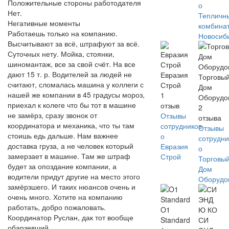
Положительные стороны работодателя
о
Нет.
Тепличн
Негативные моменты
комбина
Работаешь только на компанию.
Новосиб
Высчитывают за всё, штрафуют за всё.
Суточных нету. Мойка, стоянки,
шиномантаж, все за свой счёт. На все
дают 15 т. р. Водителей за людей не
Евразия
Торговы
считают, сломалась машина у коллеги с
Строй
Дом
нашей же компании в 45 градусы мороз,
1
Оборудо
приехал к колеге что бы тот в машине
отзыв
2
не замёрз, сразу звонок от
Отзывы
отзыва
координатора и механика, что ты там
сотрудников
Отзывы
стоишь едь дальше. Нам важнее
о
сотрудни
доставка груза, а не человек который
Евразия
о
замерзает в машине. Там же штраф
Строй
Торговы
будет за опоздание компании, а
Дом
водители придут другие на место этого
Оборудо
замёрзшего. И таких нюансов очень и
очень много. Хотите на компанию
работать, добро пожаловать.
O1
Координатор Руслан, дак тот вообще
Standard
СИ
обарзевший.