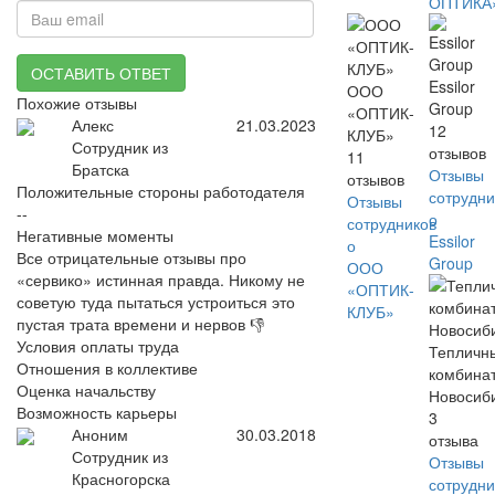
ОПТИКА
ОСТАВИТЬ ОТВЕТ
Essilor
ООО
Похожие отзывы
Group
«ОПТИК-
Алекс
21.03.2023
12
КЛУБ»
Сотрудник из
отзывов
11
Братска
Отзывы
отзывов
Положительные стороны работодателя
сотрудни
Отзывы
--
о
сотрудников
Негативные моменты
Essilor
о
Все отрицательные отзывы про
Group
ООО
«сервико» истинная правда. Никому не
«ОПТИК-
советую туда пытаться устроиться это
КЛУБ»
пустая трата времени и нервов 👎
Условия оплаты труда
Тепличн
Отношения в коллективе
комбина
Оценка начальству
Новосиб
Возможность карьеры
3
Аноним
30.03.2018
отзыва
Сотрудник из
Отзывы
Красногорска
сотрудни