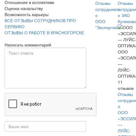
Отношения в коллективе
Отзывы
Отзывы
Оценка начальству
сотрудников
сотрудни
Возможность карьеры
о
о ЗАО
ВСЕ ОТЗЫВЫ СОТРУДНИКОВ ПРО
ООО
Куликово
СЕРВИКО
"Экспертайм"
ОТЗЫВЫ О РАБОТЕ В КРАСНОГОРСКЕ
Написать комментарий
ООО
«ЭССИЛ
—
ЛУЙС-
ОПТИКА
11
отзывов
Отзывы
сотрудни
о
ООО
«ЭССИЛ
—
ЛУЙС-