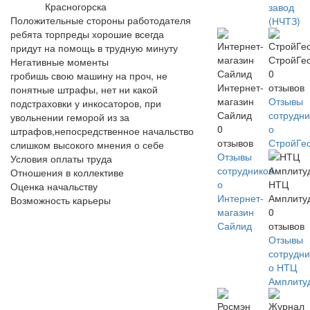
Красногорска
завод
Положительные стороны работодателя
(НЧТЗ)
ребята торпреды хорошие всегда
придут на помощь в трудную минуту
СтройГе
Негативные моменты
0
гробишь свою машину на проч, не
Интернет-
отзывов
понятные штрафы, нет ни какой
магазин
Отзывы
подстраховки у инкосаторов, при
Сайлид
сотрудни
увольнении геморой из за
0
о
штрафов,непосредственное начальство
отзывов
СтройГе
слишком высокого мнения о себе
Отзывы
Условия оплаты труда
сотрудников
Отношения в коллективе
о
НТЦ
Оценка начальству
Интернет-
Амплиту
Возможность карьеры
магазин
0
Сайлид
отзывов
Отзывы
сотрудни
о НТЦ
Амплиту