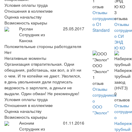
1
ЭНД
Условия оплаты труда
отзыв
Ю КО
Отношения в коллективе
Отзывы
3
Оценка начальству
сотрудников
отзыва
Возможность карьеры
о O1
Отзывы
Руслан
25.05.2017
Standard
сотрудни
Сотрудник из
о СИ
Канска
ЭНД
Положительные стороны работодателя
Ю КО
Нет
Негативные моменты
Организация отвратительная. Одни
ООО
обещания, работаешь, как вол, а з/п ни
Набереж
"Эколог"
о чем. И те копейки не дают. Уволился,
трубный
1
в день увольнения дали подписать
завод
отзыв
ведомость о зарплате, а деньги не
(НЧТЗ)
Отзывы
выдали. Один обман! Не рекомендую!
0
сотрудников
Условия оплаты труда
отзывов
о
Отношения в коллективе
Отзывы
ООО
Оценка начальству
сотрудни
"Эколог"
Возможность карьеры
о
Аноним
01.11.2016
Набереж
Сотрудник из
трубный