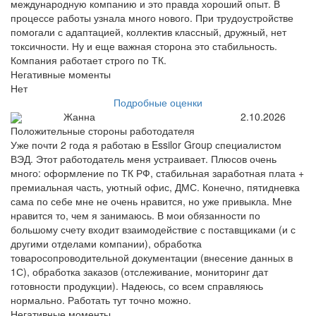
международную компанию и это правда хороший опыт. В
процессе работы узнала много нового. При трудоустройстве
помогали с адаптацией, коллектив классный, дружный, нет
токсичности. Ну и еще важная сторона это стабильность.
Компания работает строго по ТК.
Негативные моменты
Нет
Подробные оценки
Жанна
2.10.2026
Положительные стороны работодателя
Уже почти 2 года я работаю в Essilor Group специалистом
ВЭД. Этот работодатель меня устраивает. Плюсов очень
много: оформление по ТК РФ, стабильная заработная плата +
премиальная часть, уютный офис, ДМС. Конечно, пятидневка
сама по себе мне не очень нравится, но уже привыкла. Мне
нравится то, чем я занимаюсь. В мои обязанности по
большому счету входит взаимодействие с поставщиками (и с
другими отделами компании), обработка
товаросопроводительной документации (внесение данных в
1С), обработка заказов (отслеживание, мониторинг дат
готовности продукции). Надеюсь, со всем справляюсь
нормально. Работать тут точно можно.
Негативные моменты