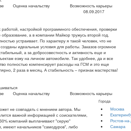
ве
Оценка начальству
Возможность карьеры
08.09.2017
х работой, настройкой программного обеспечения, проверки
образование, а в компании Майкор тружусь второй год.
остью устраивает. По характеру я такой человек, что не
и созданы идеальные условия для работы. Заказов огромное
табильный, а за добросовестность и активность еще и
ъектам езжу на личном автомобиле. Так удобнее, да и все
ство полностью компенсирует расходы на ГСМ и это еще
ярно, 2 раза в месяц. А стабильность – признак мастерства!
ашиваться
ве
Оценка начальству
Возможность карьеры
Города
Москва
жет не совпадать с мнением автора. Мы
Екатеринб
елится важной информацией с соискателями,
Ростов-на
е 60% компаний выплачивают "серую"
Самара
, имеют начальников "самодуров", либо