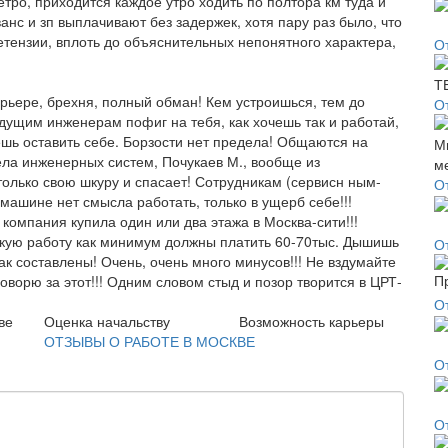
тро, приходится каждое утро ходить по полтора км туда и
ванс и зп выплачивают без задержек, хотя пару раз было, что
ретензии, вплоть до объяснительных непонятного характера,
О
карьере, брехня, полный обман! Кем устроишься, тем до
О
едущим инженерам пофиг на тебя, как хочешь так и работай,
ешь оставить себе. Борзости нет предела! Общаются на
ела инженерных систем, Почукаев М., вообще из
олько свою шкуру и спасает! Сотрудникам (сервисн ным-
О
машине нет смысла работать, только в ущерб себе!!!
компания купила один или два этажа в Москва-сити!!!
 такую работу как минимум должны платить 60-70тыс. Дышишь
О
ак составлены! Очень, очень много минусов!!! Не вздумайте
говорю за этот!!! Одним словом стыд и позор творится в ЦРТ-
О
ве
Оценка начальству
Возможность карьеры
ОТЗЫВЫ О РАБОТЕ В МОСКВЕ
От
О