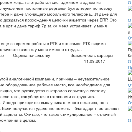
тропом когда ты отработал сис. админом в одном из
О
 лучше чем постоянные дерганья бухгалтерии по поводу
ютере и даже глючащего мобильного телефона…И даже для
ло дождаться прохождения цепочки акцептов через ERP. Это
О
 в црт и даже тариф 7р за км меня устраивает, у меня
О
 еще со времен работы в РТК и это самое РТК видимо
количество заявок у меня именно оттуда…
ве
Оценка начальству
Возможность карьеры
11.09.2017
О
П
ругой аналогичной компании, причины – неуважительное
тью оборудованное рабочее место, все необходимое для
О
видно, что руководство выстроило серьезную систему
сле того, как убедятся в готовности сотрудника.
 Иногда приходится выслушивать много негатива, но в
О
. Если получается удаленно помочь – благодарят, оставляют
й зарплаты. Считаю, что такое стимулирование – отличный
 компании в целом.
О
.