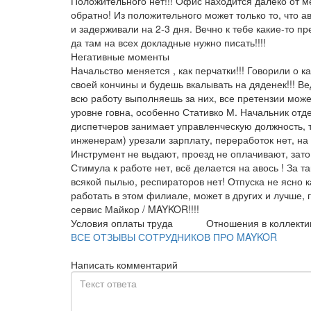
Положительного нет!!! Офис находится далеко от ме
обратно! Из положительного может только то, что а
и задерживали на 2-3 дня. Вечно к тебе какие-то п
да там на всех докладные нужно писать!!!!
Негативные моменты
Начальство меняется , как перчатки!!! Говорили о 
своей кончины и будешь вкалывать на дяденек!!! В
всю работу выполняешь за них, все претензии мож
уровне говна, особенно Стативко М. Начальник отд
диспетчеров занимает управленческую должность, т
инженерам) урезали зарплату, переработок нет, на 
Инструмент не выдают, проезд не оплачивают, зато 
Стимула к работе нет, всё делается на авось ! За
всякой пылью, респираторов нет! Отпуска не ясно к
работать в этом филиале, может в других и лучше, 
сервис Майкор / MAYKOR!!!!
Условия оплаты труда
Отношения в коллекти
ВСЕ ОТЗЫВЫ СОТРУДНИКОВ ПРО MAYKOR
Написать комментарий