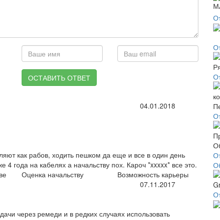
О
О
О
ОСТАВИТЬ ОТВЕТ
04.01.2018
О
ляют как рабов, ходить пешком да еще и все в один день
О
 4 года на кабелях а начальству пох. Кароч *xxxxx* все это.
О
ве
Оценка начальству
Возможность карьеры
07.11.2017
От
дачи через ремеди и в редких случаях использовать