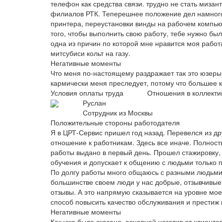
телефон как средства связи. трудно не стать мизан
филиалов РТК. Теперешнее положение дел намного
принтера, переустановки винды на рабочем компь
того, чтобы выполнить свою работу, тебе нужно бы
одна из причин по которой мне нравится моя работа
митсубиси кольт на газу.
Негативные моменты
Что меня по-настоящему раздражает так это юзеры
кармически меня преследует, потому что большее 
Условия оплаты труда
Отношения в коллекти
Руслан
Сотрудник из Москвы
Положительные стороны работодателя
Я в ЦРТ-Сервис пришел год назад. Перевелся из д
отношение к работникам. Здесь все иначе. Полнос
работы выдано в первый день. Прошел стажировку, 
обучения и допускает к общению с людьми только по
По долгу работы много общаюсь с разными людьми.
большинстве своем люди у нас добрые, отзывчивые
отзывы. А это напрямую сказывается на уровне мое
способ повысить качество обслуживания и престиж
Негативные моменты
Как уже было сказано, основной негатив от клиентов