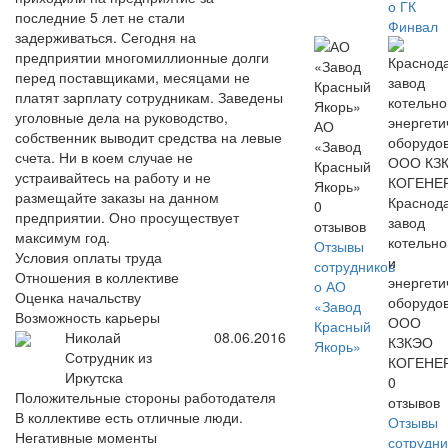
о ГК
последние 5 лет не стали
Финвал
задерживаться. Сегодня на
предприятии многомиллионные долги
перед поставщиками, месяцами не
платят зарплату сотрудникам. Заведены
уголовные дела на руководство,
АО
собственник выводит средства на левые
«Завод
счета. Ни в коем случае не
Красный
устраивайтесь на работу и не
Якорь»
размещайте заказы на данном
Краснод
0
предприятии. Оно просуществует
завод
отзывов
максимум год.
котельно
Отзывы
Условия оплаты труда
и
сотрудников
Отношения в коллективе
энергети
о АО
Оценка начальству
оборудо
«Завод
Возможность карьеры
ООО
Красный
Николай
08.06.2016
КЗКЭО
Якорь»
Сотрудник из
КОГЕНЕ
Иркутска
0
Положительные стороны работодателя
отзывов
В коллективе есть отличные люди.
Отзывы
Негативные моменты
сотрудни