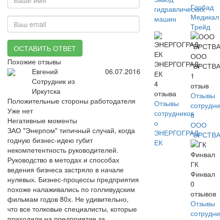
Глобад
гидравлических
Медикал
машин
Трейд
ОСТАВИТЬ ОТВЕТ
ООО
Похожие отзывы
ЭНЕРГОГРАД-
"ЭРСТВА
Евгений
06.07.2016
ЕК
1
Сотрудник из
4
отзыв
Иркутска
отзыва
Отзывы
Положительные стороны работодателя
Отзывы
сотрудни
Уже нет
сотрудников
о
Негативные моменты
о
ООО
ЗАО "Энерпом" типичный случай, когда
ЭНЕРГОГРАД-
"ЭРСТВА
годную бизнес-идею губит
ЕК
некомпетентность руководителей.
Руководство в методах и способах
ГК
ведения бизнеса застряло в начале
Финвал
нулевых. Бизнес-процессы предприятия
0
похоже налаживались по голливудским
отзывов
фильмам годов 80х. Не удивительно,
Отзывы
что все толковые специалисты, которые
сотрудни
приходили на предприятие за