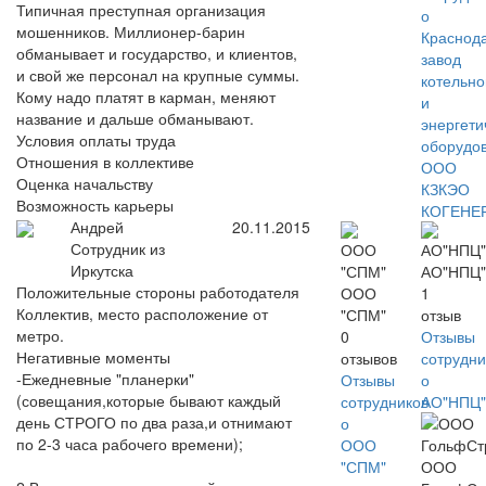
Типичная преступная организация
о
мошенников. Миллионер-барин
Краснод
обманывает и государство, и клиентов,
завод
и свой же персонал на крупные суммы.
котельно
Кому надо платят в карман, меняют
и
название и дальше обманывают.
энергети
Условия оплаты труда
оборудо
Отношения в коллективе
ООО
Оценка начальству
КЗКЭО
Возможность карьеры
КОГЕНЕ
Андрей
20.11.2015
Сотрудник из
Иркутска
АО"НПЦ"
Положительные стороны работодателя
ООО
1
Коллектив, место расположение от
"СПМ"
отзыв
метро.
0
Отзывы
Негативные моменты
отзывов
сотрудни
-Ежедневные "планерки"
Отзывы
о
(совещания,которые бывают каждый
сотрудников
АО"НПЦ"
день СТРОГО по два раза,и отнимают
о
по 2-3 часа рабочего времени);
ООО
"СПМ"
ООО