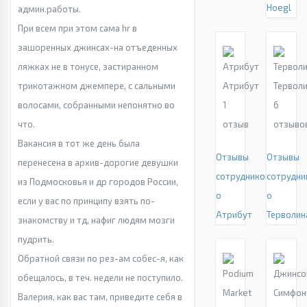
Hoegl
админ.работы.
При всем при этом сама hr в
зашоренных джинсах-на отъеденных
ляжках не в тонусе, застиранном
трикотажном джемпере, с сальными
Атрибут
Тервол
волосами, собранными непонятно во
1
6
что.
отзыв
отзыво
Вакансия в тот же день была
Отзывы
Отзывы
перенесена в архив-дорогие девушки
сотрудников
сотрудни
из Подмосковья и др городов России,
о
о
если у вас по принципу взять по-
Атрибут
Терволин
знакомству и тд, нафиг людям мозги
пудрить.
Обратной связи по рез-ам собес-я, как
обещалось, в теч. недели не поступило.
Валерия, как вас там, приведите себя в