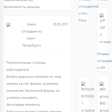
сотрудников
Возможность карьеры
о Finn
Flare
Алиса
25.10.2017
LPP
Сотрудник из
3
Санкт-
отзыва
Петербурга
Отзывы
сотрудни
Положительные стороны
о LPP
работодателя
Белая и довольно неплохая зп, мед
книжка за счет фирмы, огромное
количество бесплатной формы, не
BUTIK.RU
успевала снашивать.
7
BNS
Негативные моменты
отзывов
group
Работала в tezenis Галерея. Никому