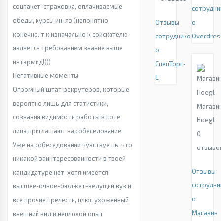
соцпакет-страховка, оплачиваемые
сотрудни
обеды, курсы ин-яз (непонятно
Отзывы
о
конечно, т к изначально к соискателю
сотрудников
Overdres
является требованием знание выше
о
интэрмид!)))
СпецТорг-
Негативные моменты
Е
Огромный штат рекрутеров, которые
вероятно лишь для статистики,
Магази
сознания видимости работы в поте
Hoegl
лица приглашают на собеседование.
0
Уже на собеседовании чувствуешь, что
отзыво
никакой заинтересованности в твоей
Отзывы
кандидатуре нет, хотя имеется
сотрудни
высшее-очное-бюджет-ведущий вуз и
о
все прочие прелести, плюс ухоженный
Магазин
внешний вид и неплохой опыт