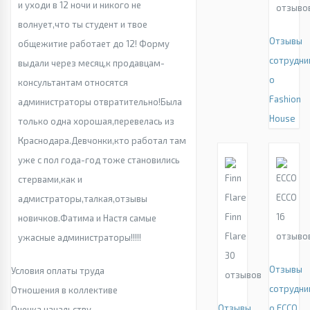
и уходи в 12 ночи и никого не
отзыво
волнует,что ты студент и твое
Отзывы
общежитие работает до 12! Форму
сотрудни
выдали через месяц,к продавцам-
о
консультантам относятся
Fashion
администраторы отвратительно!Была
House
только одна хорошая,перевелась из
Краснодара.Девчонки,кто работал там
уже с пол года-год тоже становились
стервами,как и
ECCO
адмистраторы,талкая,отзывы
Finn
16
новичков.Фатима и Настя самые
Flare
отзыво
ужасные администраторы!!!!!
30
Отзывы
Условия оплаты труда
отзывов
сотрудни
Отношения в коллективе
Отзывы
о ECCO
Оценка начальству