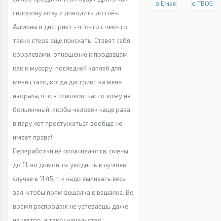
о Ёмаё
о ТВОЕ
сидорову козу и доводить до слёз.
Админы и дистрикт - что-то с чем-то,
таких стерв ещё поискать. Ставят себя
королевами, отношение к продавцам
как к мусору, последней каплей для
меня стало, когда дистрикт на меня
наорала, что я слишком часто хожу на
больничный, якобы человек чаще раза
в пару лет простужаться вообще не
имеет права!
Переработки не оплачиваются, смены
до 11, но домой ты уходишь в лучшем
случае в 11:45, т к надо вылизать весь
зал, чтобы прям вешалка к вешалке. Во
время распродаж не успеваешь даже
на метро, а такси начальство