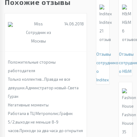
Похожие отзывы
Inditex
H&M
Miss
14.06.2018
21
6
Сотрудник из
отзыв
отзыво
Москвы
Отзывы
Отзывы
Положительные стороны
сотрудников
сотрудни
работодателя
о
о H&M
Только коллектив...Правда не все
Inditex
девушки.Админстратор новый-Света
Гуран
Негативные моменты
Работала в ТЦ Метрополис.График
Fashion
5/2,выходи не меньше 8-9
House
часов.Приходи за два часа до открытия
35