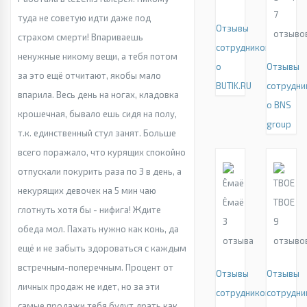
7
туда не советую идти даже под
Отзывы
отзыво
страхом смерти! Впариваешь
сотрудников
ненужные никому вещи, а тебя потом
о
Отзывы
за это ещё отчитают, якобы мало
BUTIK.RU
сотрудни
впарила. Весь день на ногах, кладовка
о BNS
крошечная, бывало ешь сидя на полу,
group
т.к. единственный стул занят. Больше
всего поражало, что курящих спокойно
отпускали покурить раза по 3 в день, а
некурящих девочек на 5 мин чаю
Ёмаё
ТВОЕ
глотнуть хотя бы - нифига! Ждите
3
9
обеда мол. Пахать нужно как конь, да
отзыва
отзыво
ещё и не забыть здороваться с каждым
встречным-поперечным. Процент от
Отзывы
Отзывы
личных продаж не идет, но за эти
сотрудников
сотрудни
самые продажи тебя будут драть как