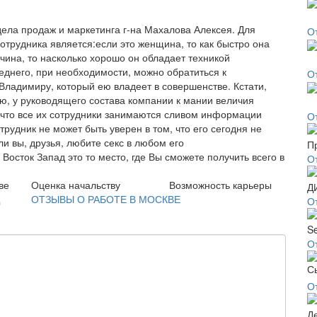
дела продаж и маркетинга г-на Махалова Алексея. Для
О
рудника является:если это женщина, то как быстро она
жчина, то насколько хорошо он обладает техникой
еднего, при необходимости, можно обратиться к
О
Владимиру, который ею владеет в совершенстве. Кстати,
, у руководящего состава компании к мании величия
 что все их сотрудники занимаются сливом информации
О
рудник не может быть уверен в том, что его сегодня не
сли вы, друзья, любите секс в любом его
осток Запад это то место, где Вы сможете получить всего в
О
ве
Оценка начальству
Возможность карьеры
ОТЗЫВЫ О РАБОТЕ В МОСКВЕ
О
О
О