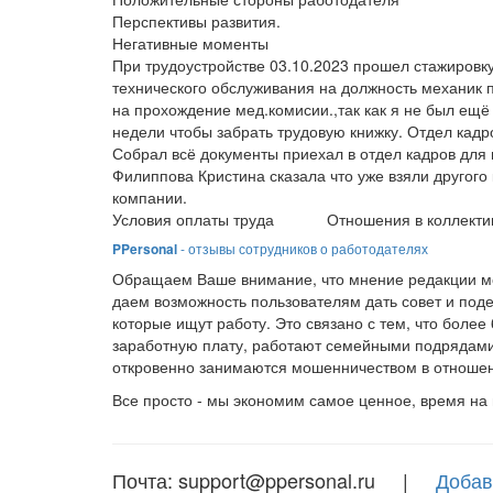
Перспективы развития.
Негативные моменты
При трудоустройстве 03.10.2023 прошел стажировку
технического обслуживания на должность механик 
на прохождение мед.комисии.,так как я не был ещ
недели чтобы забрать трудовую книжку. Отдел кадр
Собрал всё документы приехал в отдел кадров для 
Филиппова Кристина сказала что уже взяли другого
компании.
Условия оплаты труда
Отношения в коллекти
PPersonal
- отзывы сотрудников о работодателях
Обращаем Ваше внимание, что мнение редакции мо
даем возможность пользователям дать совет и под
которые ищут работу. Это связано с тем, что боле
заработную плату, работают семейными подрядами
откровенно занимаются мошенничеством в отношен
Все просто - мы экономим самое ценное, время на
Почта: support@ppersonal.ru |
Добав