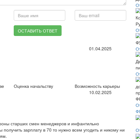
О
О
ОСТАВИТЬ ОТВЕТ
01.04.2025
О
О
ве
Оценка начальству
Возможность карьеры
10.02.2025
О
Ф
ороны старших смен менеджеров и инфантильно
 получить зарплату в 70 то нужно всем угодить и никому ни
О
лям.