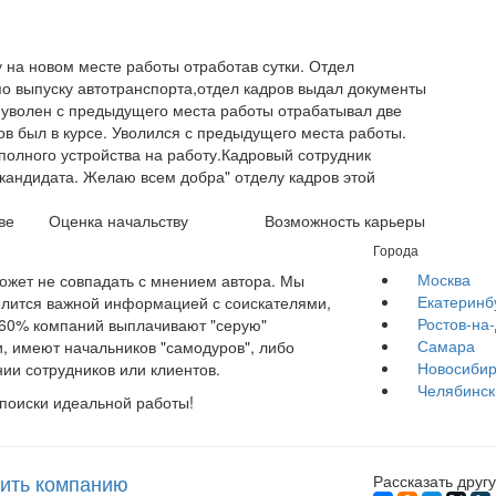
 на новом месте работы отработав сутки. Отдел
по выпуску автотранспорта,отдел кадров выдал документы
ё уволен с предыдущего места работы отрабатывал две
ов был в курсе. Уволился с предыдущего места работы.
полного устройства на работу.Кадровый сотрудник
 кандидата. Желаю всем добра" отделу кадров этой
ве
Оценка начальству
Возможность карьеры
Города
Москва
жет не совпадать с мнением автора. Мы
Екатеринб
елится важной информацией с соискателями,
Ростов-на
е 60% компаний выплачивают "серую"
Самара
, имеют начальников "самодуров", либо
Новосибир
ии сотрудников или клиентов.
Челябинск
 поиски идеальной работы!
ить компанию
Рассказать другу