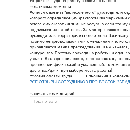
Устроиться туда на работу совсем не сложно
Негативные моменты
Хочется отметить "великолепного" руководителя от
которого определяющим фактором квалификации сот
готова ему оказать интимные услуги, а если это му
подлизывания пятой точки. За мастер классом посл
руководителю территориального отдела Васильеву 
помимо непреодолимой тяги к женщинам и алкоголю
прибавляется мания преследования, и им кажется,
конкурентам.Поэтому приходя на работу ни один сот
уволят. В завершении всего, хочется сказать, что е
проявлении:физический и умственный, то компания В
достатке.Удачи, при выборе места работы!
Условия оплаты труда
Отношения в коллекти
ВСЕ ОТЗЫВЫ СОТРУДНИКОВ ПРО ВОСТОК-ЗАПАД
Написать комментарий