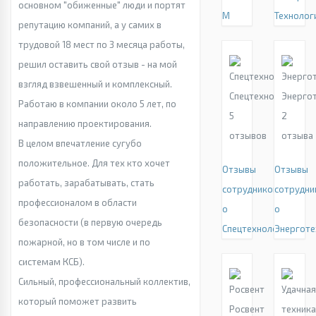
основном "обиженные" люди и портят
М
Технолог
репутацию компаний, а у самих в
трудовой 18 мест по 3 месяца работы,
решил оставить свой отзыв - на мой
взгляд взвешенный и комплексный.
Спецтехнологии
Энерго
Работаю в компании около 5 лет, по
5
2
направлению проектирования.
отзывов
отзыва
В целом впечатление сугубо
положительное. Для тех кто хочет
Отзывы
Отзывы
работать, зарабатывать, стать
сотрудников
сотрудни
профессионалом в области
о
о
безопасности (в первую очередь
Спецтехнологии
Энерготе
пожарной, но в том числе и по
системам КСБ).
Сильный, профессиональный коллектив,
который поможет развить
Росвент