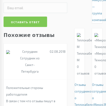
МикроЭ
—
группа
компани
ОСТАВИТЬ ОТВЕТ
Похожие отзывы
Сотрудник
02.08.2018
Теплокабель-
«Микр
Сотрудник из
М
Техноло
Санкт-
0
0
Петербурга
отзывов
отзыво
Отзывы
Отзывы
Положительные стороны
сотрудников
сотрудни
работодателя
о
о
В связи с тем что отзывы пишут в
Теплокабель-
«МикроЭ