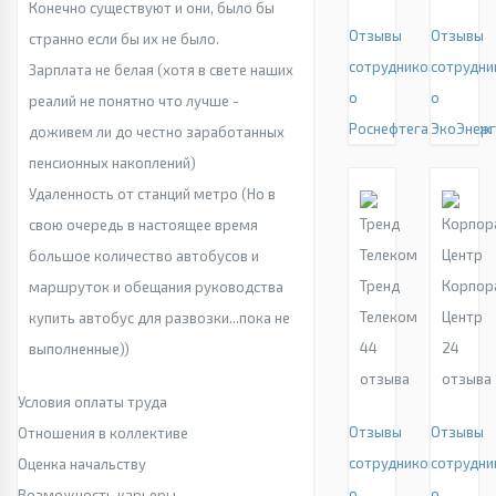
Конечно существуют и они, было бы
Отзывы
Отзывы
странно если бы их не было.
сотрудников
сотрудни
Зарплата не белая (хотя в свете наших
о
о
реалий не понятно что лучше -
Роснефтегазмонтаж
ЭкоЭнер
доживем ли до честно заработанных
пенсионных накоплений)
Удаленность от станций метро (Но в
свою очередь в настоящее время
большое количество автобусов и
Тренд
Корпор
маршруток и обещания руководства
Телеком
Центр
купить автобус для развозки...пока не
44
24
выполненные))
отзыва
отзыва
Условия оплаты труда
Отзывы
Отзывы
Отношения в коллективе
сотрудников
сотрудни
Оценка начальству
о
о
Возможность карьеры