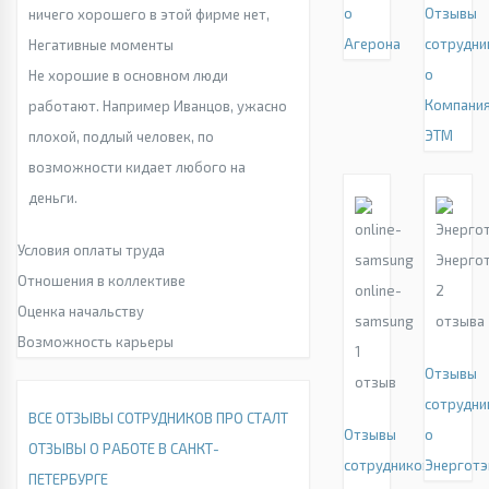
о
Отзывы
ничего хорошего в этой фирме нет,
Агерона
сотрудни
Негативные моменты
о
Не хорошие в основном люди
Компани
работают. Например Иванцов, ужасно
ЭТМ
плохой, подлый человек, по
возможности кидает любого на
деньги.
Условия оплаты труда
Энерго
Отношения в коллективе
online-
2
Оценка начальству
samsung
отзыва
Возможность карьеры
1
Отзывы
отзыв
сотрудни
ВСЕ ОТЗЫВЫ СОТРУДНИКОВ ПРО СТАЛТ
Отзывы
о
ОТЗЫВЫ О РАБОТЕ В САНКТ-
сотрудников
Энерготэ
ПЕТЕРБУРГЕ