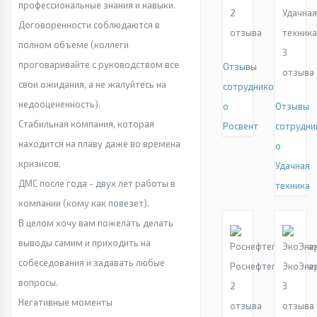
профессиональные знания и навыки.
2
Удачна
Договоренности соблюдаются в
отзыва
техник
полном объеме (коллеги
3
проговаривайте с руководством все
Отзывы
отзыва
свои ожидания, а не жалуйтесь на
сотрудников
недооцененность).
о
Отзывы
Стабильная компания, которая
Росвент
сотрудни
находится на плаву даже во времена
о
кризисов.
Удачная
ДМС после года - двух лет работы в
техника
компании (кому как повезет).
В целом хочу вам пожелать делать
выводы самим и приходить на
собеседования и задавать любые
Роснефтегазмонта
ЭкоЭне
вопросы.
2
3
Негативные моменты
отзыва
отзыва