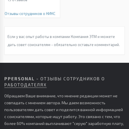
Отзывы сотрудников о НИКС
Если у вас опыт работы в компании Компания ЭТМ и можете
дать совет соискателям - обязательно оставьте комментарий.
PPERSONAL
- ОТЗЫВЫ СОТРУДНИКОВ О
РАБОТОДАТЕЛЯХ
Обращаем Ваше внимание, что мнение редакции может не
совпадать с мнением автора. Мы даем возможность
пользователям дать совет и поделится важной информацией
с соискателями, которые ищут работу. Это связано с тем, что
более 60% компаний выплачивают "серую" заработную плату,