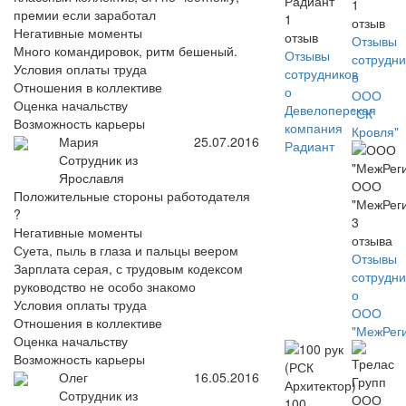
Радиант
1
премии если заработал
1
отзыв
Негативные моменты
отзыв
Отзывы
Много командировок, ритм бешеный.
Отзывы
сотрудни
Условия оплаты труда
сотрудников
о
Отношения в коллективе
о
ООО
Оценка начальству
Девелоперская
"СК
Возможность карьеры
компания
Кровля"
Мария
25.07.2016
Радиант
Сотрудник из
Ярославля
ООО
Положительные стороны работодателя
"МежРег
?
3
Негативные моменты
отзыва
Суета, пыль в глаза и пальцы веером
Отзывы
Зарплата серая, с трудовым кодексом
сотрудни
руководство не особо знакомо
о
Условия оплаты труда
ООО
Отношения в коллективе
"МежРег
Оценка начальству
Возможность карьеры
Олег
16.05.2016
Сотрудник из
100