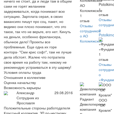
ничего не стоит, да и люди там в общем
Potolkim
АО
сами не горят желанием
1
Коломяжское
задерживаться, когда понимают всю
отзыв
1
ситуацию. Зарплата серая, в своих
Отзывы
отзыв
вакансиях пишут про соц. пакет, но
сотрудни
Отзывы
видимо они плохо понимают, что это
о
сотрудников
такое, так что не верьте, его нет. Кинуть
Potolkim
о АО
на деньги, особенно фрилансера,
Коломяжское
обычное дело! Проекты все
проблемные. Еще одна их горе
«Фундам
контора- "Сми крис софт", там не лучше
1
дела обстоят. Жалею что потратила
отзыв
свое время на работу там, никому не
Отзывы
рекомендую устраиваться в эту шаржку!
сотрудни
Условия оплаты труда
о
Отношения в коллективе
«Фундам
Оценка начальству
Возможность карьеры
Александр
29.08.2016
Сотрудник из
ООО
Ярославля
Девелоперская
"СК
Положительные стороны работодателя
компания
Кровля"
Классный коллектив, ЗП по-честному,