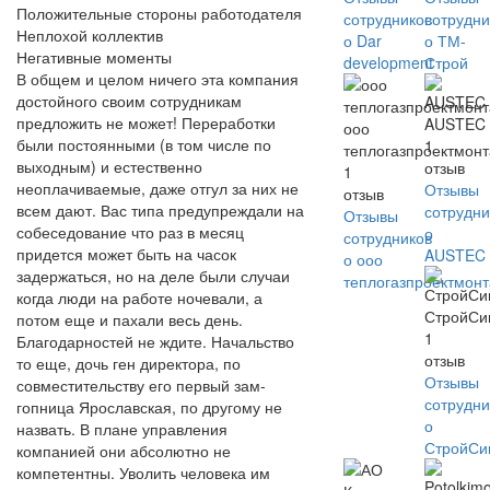
Положительные стороны работодателя
сотрудников
сотрудни
Неплохой коллектив
о Dar
о ТМ-
Негативные моменты
development
Строй
В общем и целом ничего эта компания
достойного своим сотрудникам
предложить не может! Переработки
AUSTEC
ооо
были постоянными (в том числе по
1
теплогазпроектмон
выходным) и естественно
отзыв
1
неоплачиваемые, даже отгул за них не
Отзывы
отзыв
всем дают. Вас типа предупреждали на
сотрудни
Отзывы
собеседование что раз в месяц
о
сотрудников
придется может быть на часок
AUSTEC
о ооо
задержаться, но на деле были случаи
теплогазпроектмон
когда люди на работе ночевали, а
СтройСи
потом еще и пахали весь день.
1
Благодарностей не ждите. Начальство
отзыв
то еще, дочь ген директора, по
Отзывы
совместительству его первый зам-
сотрудни
гопница Ярославская, по другому не
о
назвать. В плане управления
СтройСи
компанией они абсолютно не
компетентны. Уволить человека им