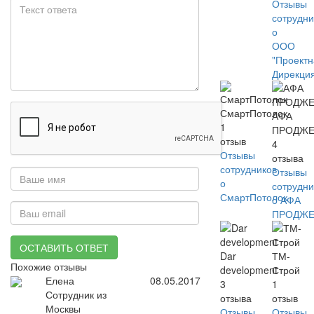
Отзывы
сотрудни
о
ООО
"Проект
Дирекци
СмартПотолок
АФА
1
ПРОДЖЕ
отзыв
4
Отзывы
отзыва
сотрудников
Отзывы
о
сотрудни
СмартПотолок
о АФА
ПРОДЖЕ
ОСТАВИТЬ ОТВЕТ
Dar
ТМ-
Похожие отзывы
development
Строй
Елена
08.05.2017
3
1
Сотрудник из
отзыва
отзыв
Москвы
Отзывы
Отзывы