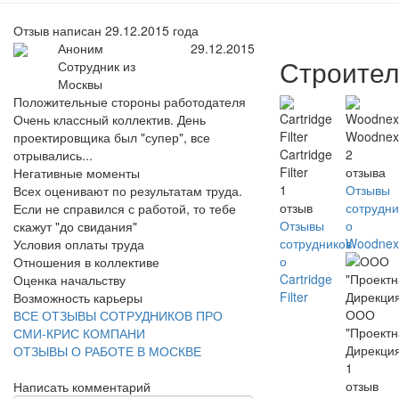
Отзыв написан 29.12.2015 года
Аноним
29.12.2015
Строител
Сотрудник из
Москвы
Положительные стороны работодателя
Очень классный коллектив. День
Woodnex
проектировщика был "супер", все
Cartridge
2
отрывались...
Filter
отзыва
Негативные моменты
1
Отзывы
Всех оценивают по результатам труда.
отзыв
сотрудни
Если не справился с работой, то тебе
Отзывы
о
скажут "до свидания"
сотрудников
Woodnex
Условия оплаты труда
о
Отношения в коллективе
Cartridge
Оценка начальству
Filter
Возможность карьеры
ООО
ВСЕ ОТЗЫВЫ СОТРУДНИКОВ ПРО
"Проект
СМИ-КРИС КОМПАНИ
Дирекци
ОТЗЫВЫ О РАБОТЕ В МОСКВЕ
1
отзыв
Написать комментарий