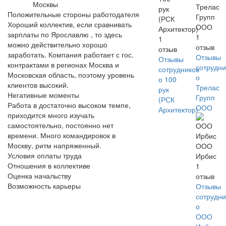
Москвы
Трелас
рук
Положительные стороны работодателя
Групп
(РСК
Хороший коллектив, если сравнивать
ООО
Архитектор)
зарплаты по Ярославлю , то здесь
1
1
можно действительно хорошо
отзыв
отзыв
заработать. Компания работает с гос.
Отзывы
Отзывы
контрактами в регионах Москва и
сотрудни
сотрудников
Московская область, поэтому уровень
о
о 100
клиентов высокий.
Трелас
рук
Негативные моменты
Групп
(РСК
Работа в достаточно высоком темпе,
ООО
Архитектор)
приходится много изучать
самостоятельно, постоянно нет
времени. Много командировок в
Москву, ритм напряженный.
ООО
Условия оплаты труда
Ирбис
Отношения в коллективе
1
Оценка начальству
отзыв
Возможность карьеры
Отзывы
сотрудни
о
ООО