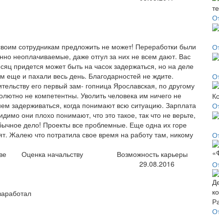
О
своим сотрудникам предложить не может! Переработки были
О
нно неоплачиваемые, даже отгул за них не всем дают. Вас
сяц придется может быть на часок задержаться, но на деле
ом еще и пахали весь день. Благодарностей не ждите.
О
ительству его первый зам- гопница Ярославская, по другому
олютно не компетентны. Уволить человека им ничего не
ием задерживаться, когда понимают всю ситуацию. Зарплата
О
идимо они плохо понимают, что это такое, так что не верьте,
обычное дело! Проекты все проблемные. Еще одна их горе
ят. Жалею что потратила свое время на работу там, никому
От
ве
Оценка начальству
Возможность карьеры
29.08.2016
О
заработал
О