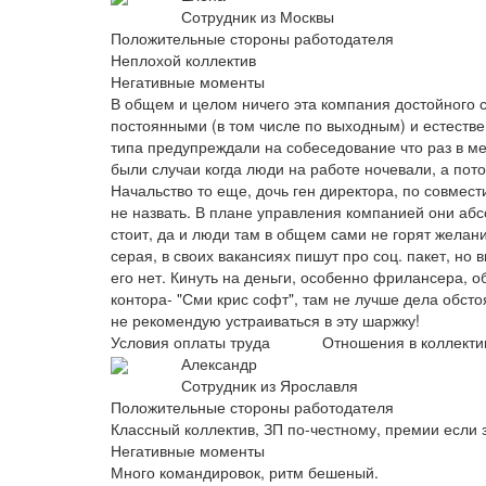
Сотрудник из Москвы
Положительные стороны работодателя
Неплохой коллектив
Негативные моменты
В общем и целом ничего эта компания достойного 
постоянными (в том числе по выходным) и естестве
типа предупреждали на собеседование что раз в ме
были случаи когда люди на работе ночевали, а пот
Начальство то еще, дочь ген директора, по совмест
не назвать. В плане управления компанией они абс
стоит, да и люди там в общем сами не горят желан
серая, в своих вакансиях пишут про соц. пакет, но в
его нет. Кинуть на деньги, особенно фрилансера, 
контора- "Сми крис софт", там не лучше дела обсто
не рекомендую устраиваться в эту шаржку!
Условия оплаты труда
Отношения в коллекти
Александр
Сотрудник из Ярославля
Положительные стороны работодателя
Классный коллектив, ЗП по-честному, премии если 
Негативные моменты
Много командировок, ритм бешеный.