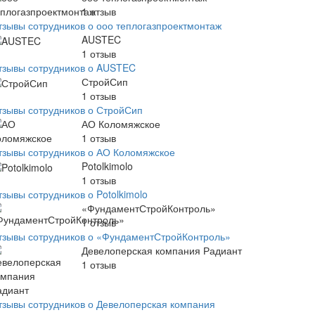
1
отзыв
тзывы сотрудников о ооо теплогазпроектмонтаж
AUSTEC
1
отзыв
тзывы сотрудников о AUSTEC
СтройСип
1
отзыв
тзывы сотрудников о СтройСип
АО Коломяжское
1
отзыв
тзывы сотрудников о АО Коломяжское
Potolkimolo
1
отзыв
зывы сотрудников о Potolkimolo
«ФундаментСтройКонтроль»
1
отзыв
тзывы сотрудников о «ФундаментСтройКонтроль»
Девелоперская компания Радиант
1
отзыв
тзывы сотрудников о Девелоперская компания