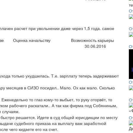
О
плачен расчет при увольнении даже через 1,5 года. самое
О
ве
Оценка начальству
Возможность карьеры
30.06.2016
О
ухода только ухудшилась. Т.е. зарплату теперь задерживают
О
у месяцев в СИЗО посидел.. Мало. Ох как мало. Сколько
Еженедельно то глаз кому-то выбьет, то руку оторвёт, то
От
тком рабочего раскатали.. А так как фирма под Собяниным,
м случаям.
и быстро решается. Идете в суд общей юрисдикции по месту
О
выдаче судебного приказа на выплату вам заработной
сле чего кидаете его на счет.