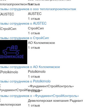
1
отзыв
тзывы сотрудников о ооо теплогазпроектмонтаж
AUSTEC
1
отзыв
тзывы сотрудников о AUSTEC
СтройСип
1
отзыв
тзывы сотрудников о СтройСип
АО Коломяжское
1
отзыв
тзывы сотрудников о АО Коломяжское
Potolkimolo
1
отзыв
зывы сотрудников о Potolkimolo
«ФундаментСтройКонтроль»
1
отзыв
тзывы сотрудников о «ФундаментСтройКонтроль»
Девелоперская компания Радиант
1
отзыв