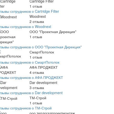
Cartridge Filter
1
отзыв
зывы сотрудников о Cartridge Filter
Woodnext
2
отзыва
тзывы сотрудников о Woodnext
ООО "Проектная Дирекция"
1
отзыв
тзывы сотрудников о ООО "Проектная Дирекция"
СмартПотолок
1
отзыв
тзывы сотрудников о СмартПотолок
АФА ПРОДЖЕКТ
4
отзыва
тзывы сотрудников о АФА ПРОДЖЕКТ
Dar development
3
отзыва
тзывы сотрудников о Dar development
ТМ-Строй
1
отзыв
тзывы сотрудников о ТМ-Строй
ооо теплогазпроектмонтаж