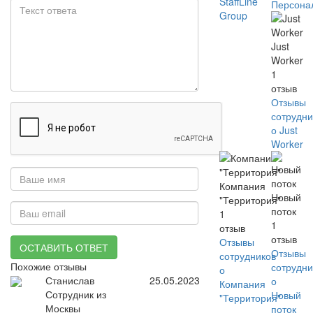
StaffLine
Персона
Group
Just
Worker
1
отзыв
Отзывы
сотрудни
о Just
Worker
Компания
Новый
"Территория"
поток
1
1
отзыв
отзыв
Отзывы
ОСТАВИТЬ ОТВЕТ
Отзывы
сотрудников
Похожие отзывы
сотрудни
о
Станислав
25.05.2023
о
Компания
Сотрудник из
Новый
"Территория"
Москвы
поток