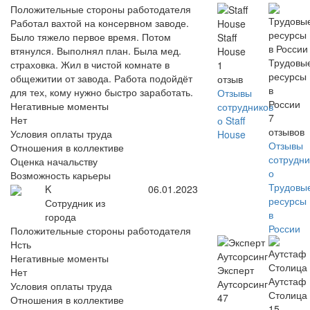
Положительные стороны работодателя
Работал вахтой на консервном заводе.
Было тяжело первое время. Потом
Staff
втянулся. Выполнял план. Была мед.
House
Трудовы
страховка. Жил в чистой комнате в
1
ресурсы
общежитии от завода. Работа подойдёт
отзыв
в
для тех, кому нужно быстро заработать.
Отзывы
России
Негативные моменты
сотрудников
7
Нет
о Staff
отзывов
Условия оплаты труда
House
Отзывы
Отношения в коллективе
сотрудни
Оценка начальству
о
Возможность карьеры
Трудовы
K
06.01.2023
ресурсы
Сотрудник из
в
города
России
Положительные стороны работодателя
Нсть
Негативные моменты
Эксперт
Нет
Аутстаф
Аутсорсинг
Условия оплаты труда
Столица
47
Отношения в коллективе
15