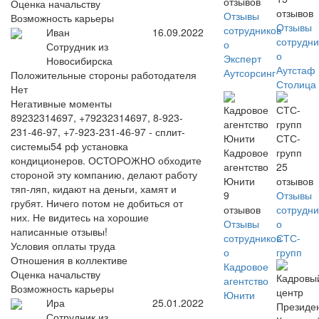
отзывов
Оценка начальству
отзывов
Отзывы
Возможность карьеры
Отзывы
сотрудников
Иван
16.09.2022
сотрудни
о
Сотрудник из
о
Эксперт
Новосибирска
Аутстаф
Аутсорсинг
Положительные стороны работодателя
Столица
Нет
Негативные моменты
89232314697, +79232314697, 8-923-
231-46-97, +7-923-231-46-97 - сплит-
СТС-
системы54 рф установка
Кадровое
групп
кондиционеров. ОСТОРОЖНО обходите
агентство
25
стороной эту компанию, делают работу
Юнити
отзывов
тяп-ляп, кидают на деньги, хамят и
9
Отзывы
грубят. Ничего потом не добиться от
отзывов
сотрудни
них. Не видитесь на хорошие
Отзывы
о
написанные отзывы!
сотрудников
СТС-
Условия оплаты труда
о
групп
Отношения в коллективе
Кадровое
Оценка начальству
агентство
Возможность карьеры
Юнити
Ира
25.01.2022
Сотрудник из