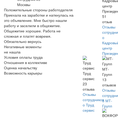
Кадровы
Москвы
центр
Положительные стороны работодателя
Президе
Приехала на заработки и наткнулась на
51
это объявление. Мне быстро нашли
отзыв
работу и заселили в общежитие.
Отзывы
Общежитие хорошее. Работа не
сотрудни
сложная и платят вовремя.
о
Обязательно вернусь
Кадровы
Негативные моменты
центр
не нашла
Президе
Условия оплаты труда
Отношения в коллективе
Оценка начальству
МТ-
Возможность карьеры
Труд
Групп
сервис
13
23
отзывов
отзыва
Отзывы
Отзывы
сотрудни
сотрудников
о МТ-
о Труд
Групп
сервис