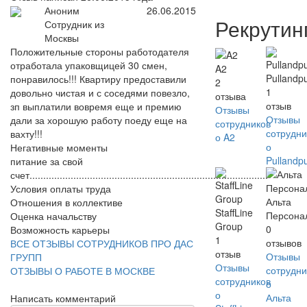
Аноним
26.06.2015
Рекрутин
Сотрудник из
Москвы
Положительные стороны работодателя
отработала упаковщицей 30 смен,
A2
Pullandp
понравилось!!! Квартиру предоставили
2
1
довольно чистая и с соседями повезло,
отзыва
отзыв
зп выплатили вовремя еще и премию
Отзывы
Отзывы
дали за хорошую работу поеду еще на
сотрудников
сотрудни
вахту!!!
о A2
о
Негативные моменты
Pullandp
питание за свой
счет.......................................................................................
Условия оплаты труда
Альта
Отношения в коллективе
StaffLine
Персона
Оценка начальству
Group
0
Возможность карьеры
1
отзывов
ВСЕ ОТЗЫВЫ СОТРУДНИКОВ ПРО ДАС
отзыв
Отзывы
ГРУПП
Отзывы
сотрудни
ОТЗЫВЫ О РАБОТЕ В МОСКВЕ
сотрудников
о
о
Альта
Написать комментарий