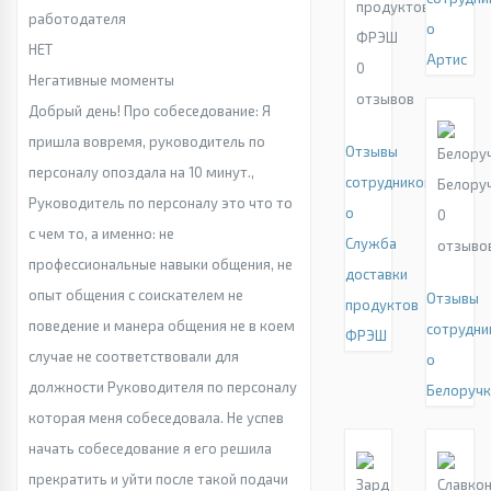
продуктов
работодателя
о
ФРЭШ
НЕТ
Артис
0
Негативные моменты
отзывов
Добрый день! Про собеседование: Я
пришла вовремя, руководитель по
Отзывы
персоналу опоздала на 10 минут.,
сотрудников
Белору
Руководитель по персоналу это что то
о
0
с чем то, а именно: не
Служба
отзыво
профессиональные навыки общения, не
доставки
опыт общения с соискателем не
Отзывы
продуктов
поведение и манера общения не в коем
сотрудни
ФРЭШ
случае не соответствовали для
о
должности Руководителя по персоналу
Белоручк
которая меня собеседовала. Не успев
начать собеседование я его решила
прекратить и уйти после такой подачи