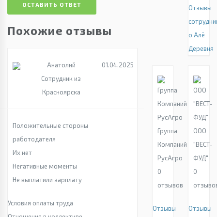
ОСТАВИТЬ ОТВЕТ
Отзывы
сотрудни
Похожие отзывы
о Алё
Деревня
Анатолий
01.04.2025
Сотрудник из
Красноярска
Положительные стороны
Группа
ООО
работодателя
Компаний
"ВЕСТ-
Их нет
РусАгро
ФУД"
Негативные моменты
0
0
Не выплатили зарплату
отзывов
отзыво
Условия оплаты труда
Отзывы
Отзывы
Отношения в коллективе