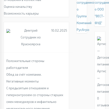
сотрудников
сотрудни
Оценка начальству
о
о ООО
Возможность карьеры
Группа
"ВЕСТ-
Компаний
ФУД"
РусАгро
Дмитрий
10.02.2025
Сотрудник из
Красноярска
Положительные стороны
работодателя
Артис
Обед за счёт компании.
—
Негативные моменты
Детско
С предызятым отношеием и
питани
гиперконтрооем со стороны старших
0
смен менеджеров и инфантильно
отзыво
неуважительного поведения