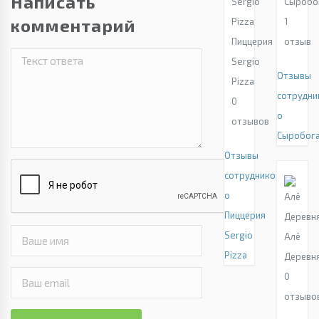
Написать
Сыробо
комментарий
1
Пиццерия
отзыв
Sergio
Отзывы
Pizza
сотрудни
0
о
отзывов
Сыробог
Отзывы
сотрудников
о
Пиццерия
Sergio
Алё
Pizza
Деревн
0
отзыво