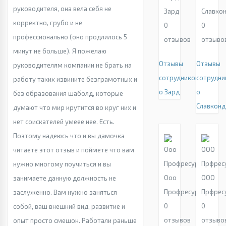
руководителя, она вела себя не
Зард
Славко
корректно, грубо и не
0
0
профессионально (оно продлилось 5
отзывов
отзыво
минут не больше). Я пожелаю
Отзывы
Отзывы
руководителям компании не брать на
сотрудников
сотрудни
работу таких извините безграмотных и
о Зард
о
без образования шаболд, которые
Славконд
думают что мир крутится во круг них и
нет соискателей умеее нее. Есть.
Поэтому надеюсь что и вы дамочка
читаете этот отзыв и поймете что вам
нужно многому поучиться и вы
Ооо
ООО
занимаете данную должность не
Профресурс
Прфрес
заслуженно. Вам нужно заняться
0
0
собой, ваш внешний вид, развитие и
отзывов
отзыво
опыт просто смешон. Работали раньше