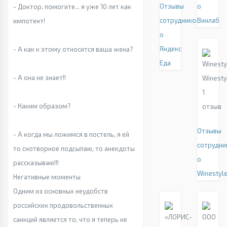
Отзывы
о
- Доктор, помогите... я уже 10 лет как
сотрудников
Винлаб
импотент!
о
Яндекс
- А как к этому относится ваша жена?
Еда
- А она не знает!!
Winesty
1
- Каким образом?
отзыв
Отзывы
- А когда мы ложимся в постель, я ей
сотрудни
то снотворное подсыпаю, то анекдоты
о
рассказываю!!!
Winestyl
Негативные моменты
Одним из основных неудобств
российских продовольственных
санкций является то, что я теперь не