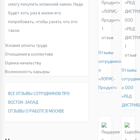
смогу покупать испанский хамон. Надо
«ЛОРИС-
будет хоть раз в жизни его
Продукт»
ООО
попробовать, чтобы узнать что это
1
«РБД
такое.
отзыв
ДИСТР
Условия оплаты труда
1
Отзывы
Отношения в коллективе
отзыв
сотрудников
Оценка начальству
о
Отзывы
Возможность карьеры
«ЛОРИС-
сотрудни
Продукт»
о ООО
ВСЕ ОТЗЫВЫ СОТРУДНИКОВ ПРО
«РБД
ВОСТОК-ЗАПАД
ДИСТРИБ
ОТЗЫВЫ О РАБОТЕ В МОСКВЕ