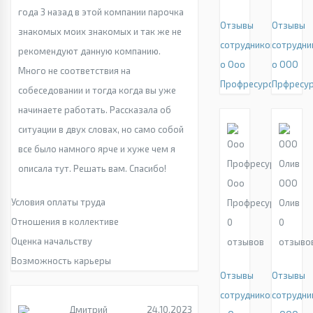
года 3 назад в этой компании парочка
Отзывы
Отзывы
знакомых моих знакомых и так же не
сотрудников
сотрудни
рекомендуют данную компанию.
о Ооо
о ООО
Много не соответствия на
Профресурс
Прфресу
собеседовании и тогда когда вы уже
начинаете работать. Рассказала об
ситуации в двух словах, но само собой
все было намного ярче и хуже чем я
описала тут. Решать вам. Спасибо!
Ооо
ООО
Условия оплаты труда
Профресурс
Олив
Отношения в коллективе
0
0
Оценка начальству
отзывов
отзыво
Возможность карьеры
Отзывы
Отзывы
сотрудников
сотрудни
Дмитрий
24.10.2023