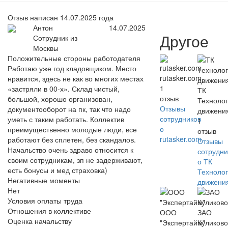
Отзыв написан 14.07.2025 года
Антон
14.07.2025
Другое
Сотрудник из
Москвы
Положительные стороны работодателя
Работаю уже год кладовщиком. Место
rutasker.com
нравится, здесь не как во многих местах
1
«застряли в 00-х». Склад чистый,
ТК
отзыв
большой, хорошо организован,
Техноло
Отзывы
документооборот на пк, так что надо
движени
сотрудников
уметь с таким работать. Коллектив
1
о
преимущественно молодые люди, все
отзыв
rutasker.com
работают без сплетен, без скандалов.
Отзывы
Начальство очень здраво относится к
сотрудни
своим сотрудникам, зп не задерживают,
о ТК
есть бонусы и мед страховка)
Техноло
Негативные моменты
движени
Нет
Условия оплаты труда
Отношения в коллективе
ООО
ЗАО
Оценка начальству
"Экспертайм"
Куликово