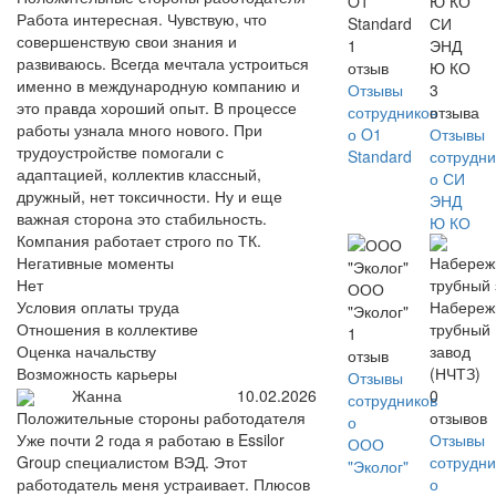
O1
Работа интересная. Чувствую, что
Standard
СИ
совершенствую свои знания и
1
ЭНД
развиваюсь. Всегда мечтала устроиться
отзыв
Ю КО
именно в международную компанию и
Отзывы
3
это правда хороший опыт. В процессе
сотрудников
отзыва
работы узнала много нового. При
о O1
Отзывы
трудоустройстве помогали с
Standard
сотрудни
адаптацией, коллектив классный,
о СИ
дружный, нет токсичности. Ну и еще
ЭНД
важная сторона это стабильность.
Ю КО
Компания работает строго по ТК.
Негативные моменты
Нет
ООО
Условия оплаты труда
Набереж
"Эколог"
Отношения в коллективе
трубный
1
Оценка начальству
завод
отзыв
Возможность карьеры
(НЧТЗ)
Отзывы
Жанна
10.02.2026
0
сотрудников
отзывов
Положительные стороны работодателя
о
Отзывы
Уже почти 2 года я работаю в Essilor
ООО
сотрудни
Group специалистом ВЭД. Этот
"Эколог"
о
работодатель меня устраивает. Плюсов