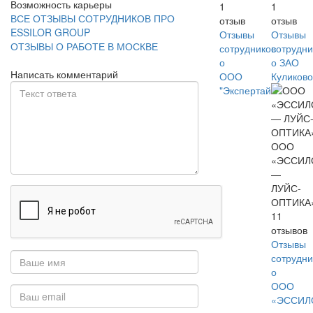
Возможность карьеры
1
1
ВСЕ ОТЗЫВЫ СОТРУДНИКОВ ПРО
отзыв
отзыв
ESSILOR GROUP
Отзывы
Отзывы
ОТЗЫВЫ О РАБОТЕ В МОСКВЕ
сотрудников
сотрудни
о
о ЗАО
Написать комментарий
ООО
Куликово
"Экспертайм"
ООО
«ЭССИЛ
—
ЛУЙС-
ОПТИКА
11
отзывов
Отзывы
сотрудни
о
ООО
«ЭССИЛ