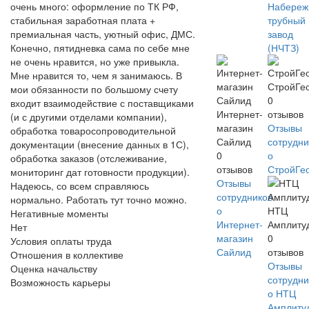
Набереж
очень много: оформление по ТК РФ,
трубный
стабильная заработная плата +
завод
премиальная часть, уютный офис, ДМС.
(НЧТЗ)
Конечно, пятидневка сама по себе мне
не очень нравится, но уже привыкла.
Мне нравится то, чем я занимаюсь. В
СтройГе
мои обязанности по большому счету
0
входит взаимодействие с поставщиками
Интернет-
отзывов
(и с другими отделами компании),
магазин
Отзывы
обработка товаросопроводительной
Сайлид
сотрудни
документации (внесение данных в 1С),
0
о
обработка заказов (отслеживание,
отзывов
СтройГе
мониторинг дат готовности продукции).
Отзывы
Надеюсь, со всем справляюсь
сотрудников
нормально. Работать тут точно можно.
о
НТЦ
Негативные моменты
Интернет-
Амплиту
Нет
магазин
0
Условия оплаты труда
Сайлид
отзывов
Отношения в коллективе
Отзывы
Оценка начальству
сотрудни
Возможность карьеры
о НТЦ
Амплиту