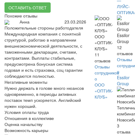
—
ЛУЙС-
ОСТАВИТЬ ОТВЕТ
ОПТИКА
Похожие отзывы
Анна
23.03.2026
Положительные стороны работодателя
Международная компания с понятной
Essilor
ООО
структурой, работаю в направлении
Group
«ОПТИК-
внешнеэкономической деятельности, с
12
КЛУБ»
таможенными декларации, счетами,
отзывов
11
контрактами. Выплаты стабильные,
Отзывы
отзывов
предусмотрена бонусная система
сотрудни
Отзывы
годовая и есть страховка, соц гарантии
о
сотрудников
соблюдаются полностью.
Essilor
о
Негативные моменты
Group
ООО
Нужно держать в голове много нюансов
«ОПТИК-
одновременно, в периоды активных
КЛУБ»
поставок темп ускоряется. Английский
нужен хороший.
Тепличн
Условия оплаты труда
комбина
Отношения в коллективе
Новосиб
Оценка начальству
3
Возможность карьеры
отзыва