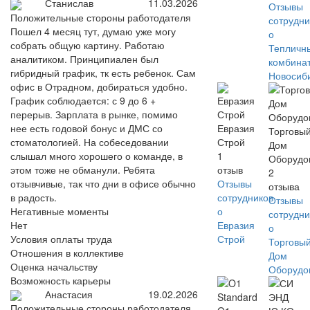
Станислав
11.03.2026
Отзывы
Положительные стороны работодателя
сотрудни
Пошел 4 месяц тут, думаю уже могу
о
собрать общую картину. Работаю
Тепличн
аналитиком. Принципиален был
комбина
гибридный график, тк есть ребенок. Сам
Новосиб
офис в Отрадном, добираться удобно.
График соблюдается: с 9 до 6 +
перерыв. Зарплата в рынке, помимо
нее есть годовой бонус и ДМС со
Евразия
Торговы
стоматологией. На собеседовании
Строй
Дом
слышал много хорошего о команде, в
1
Оборудо
этом тоже не обманули. Ребята
отзыв
2
отзывчивые, так что дни в офисе обычно
Отзывы
отзыва
в радость.
сотрудников
Отзывы
Негативные моменты
о
сотрудни
Нет
Евразия
о
Условия оплаты труда
Строй
Торговы
Отношения в коллективе
Дом
Оценка начальству
Оборудо
Возможность карьеры
Анастасия
19.02.2026
Положительные стороны работодателя