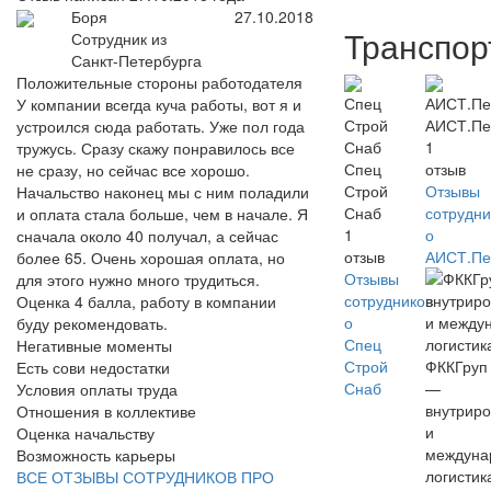
Боря
27.10.2018
Транспор
Сотрудник из
Санкт-Петербурга
Положительные стороны работодателя
У компании всегда куча работы, вот я и
АИСТ.Пе
устроился сюда работать. Уже пол года
1
тружусь. Сразу скажу понравилось все
Спец
отзыв
не сразу, но сейчас все хорошо.
Строй
Отзывы
Начальство наконец мы с ним поладили
Снаб
сотрудни
и оплата стала больше, чем в начале. Я
1
о
сначала около 40 получал, а сейчас
отзыв
АИСТ.Пе
более 65. Очень хорошая оплата, но
Отзывы
для этого нужно много трудиться.
сотрудников
Оценка 4 балла, работу в компании
о
буду рекомендовать.
Спец
Негативные моменты
Строй
ФККГруп
Есть сови недостатки
Снаб
—
Условия оплаты труда
внутриро
Отношения в коллективе
и
Оценка начальству
междуна
Возможность карьеры
логистик
ВСЕ ОТЗЫВЫ СОТРУДНИКОВ ПРО