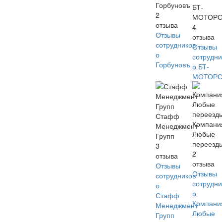
Горбуновъ
БТ-
2
МОТОР
отзыва
4
Отзывы
отзыва
сотрудников
Отзывы
о
сотрудни
Горбуновъ
о БТ-
МОТОР
Стафф
Компани
Менеджмент
Любые
Групп
переезд
3
2
отзыва
отзыва
Отзывы
Отзывы
сотрудников
сотрудни
о
о
Стафф
Компани
Менеджмент
Любые
Групп