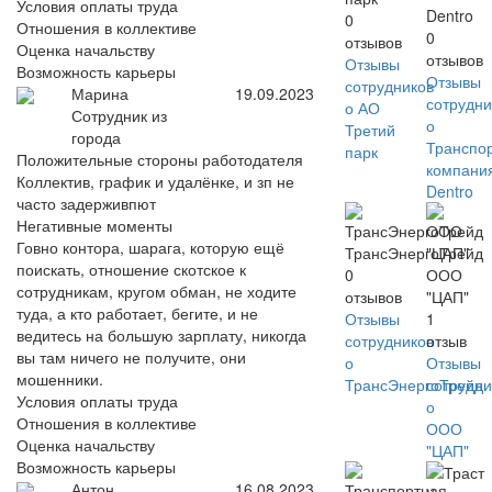
Условия оплаты труда
Dentro
0
Отношения в коллективе
0
отзывов
Оценка начальству
отзывов
Отзывы
Возможность карьеры
Отзывы
сотрудников
Марина
19.09.2023
сотрудни
о АО
Сотрудник из
о
Третий
города
Транспо
парк
Положительные стороны работодателя
компани
Коллектив, график и удалёнке, и зп не
Dentro
часто задерживпют
Негативные моменты
Говно контора, шарага, которую ещё
ТрансЭнергоТрейд
поискать, отношение скотское к
0
ООО
сотрудникам, кругом обман, не ходите
отзывов
"ЦАП"
туда, а кто работает, бегите, и не
Отзывы
1
ведитесь на большую зарплату, никогда
сотрудников
отзыв
вы там ничего не получите, они
о
Отзывы
мошенники.
ТрансЭнергоТрейд
сотрудни
Условия оплаты труда
о
Отношения в коллективе
ООО
Оценка начальству
"ЦАП"
Возможность карьеры
Антон
16.08.2023