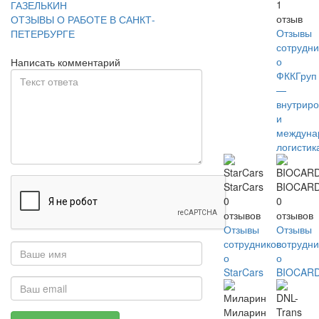
1
ГАЗЕЛЬКИН
отзыв
ОТЗЫВЫ О РАБОТЕ В САНКТ-
Отзывы
ПЕТЕРБУРГЕ
сотрудни
о
Написать комментарий
ФККГруп
—
внутриро
и
междуна
логистик
StarCars
BIOCAR
0
0
отзывов
отзывов
Отзывы
Отзывы
сотрудников
сотрудни
о
о
StarCars
BIOCAR
Миларин