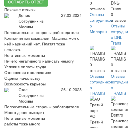
ОСТАВИТЬ ОТВЕТ
0
DNL-
отзывов
Trans
Похожие отзывы
Отзывы
0
Денис
27.03.2024
сотрудников
отзывов
Сотрудник из
о
Отзывы
Москвы
Миларин
сотрудни
Положительные стороны работодателя
о DNL-
Компания как компания. Машина моя с
Trans
ней нариканий нет. Платят тоже
неплохо.
Негативные моменты
TRAMIS
TRAMIS
Ничего негативного написать немогу
0
0
Условия оплаты труда
отзывов
отзывов
Отношения в коллективе
Отзывы
Отзывы
Оценка начальству
сотрудников
сотрудни
Возможность карьеры
о
о
Стас
26.10.2023
TRAMIS
TRAMIS
Сотрудник из
Москвы
Положительные стороны работодателя
Много денег выходит
АО
Негативные моменты
Транспо
Третий
работы тоже много
компани
парк