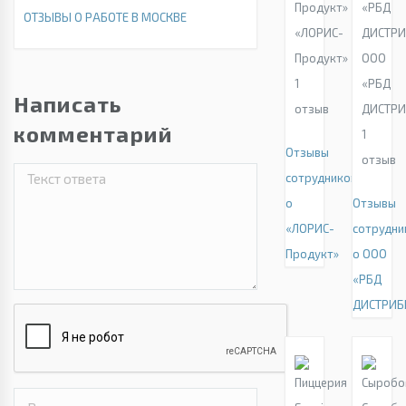
ОТЗЫВЫ О РАБОТЕ В МОСКВЕ
«ЛОРИС-
Продукт»
ООО
1
«РБД
Написать
отзыв
ДИСТР
комментарий
1
Отзывы
отзыв
сотрудников
о
Отзывы
«ЛОРИС-
сотрудни
Продукт»
о ООО
«РБД
ДИСТРИБ