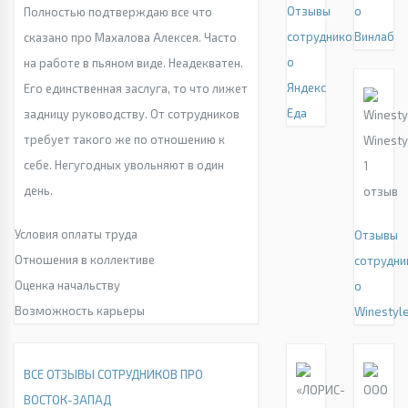
Отзывы
о
Полностью подтверждаю все что
сотрудников
Винлаб
сказано про Махалова Алексея. Часто
о
на работе в пьяном виде. Неадекватен.
Яндекс
Его единственная заслуга, то что лижет
Еда
задницу руководству. От сотрудников
требует такого же по отношению к
Winesty
себе. Негугодных увольняют в один
1
день.
отзыв
Условия оплаты труда
Отзывы
Отношения в коллективе
сотрудни
Оценка начальству
о
Возможность карьеры
Winestyl
ВСЕ ОТЗЫВЫ СОТРУДНИКОВ ПРО
ВОСТОК-ЗАПАД