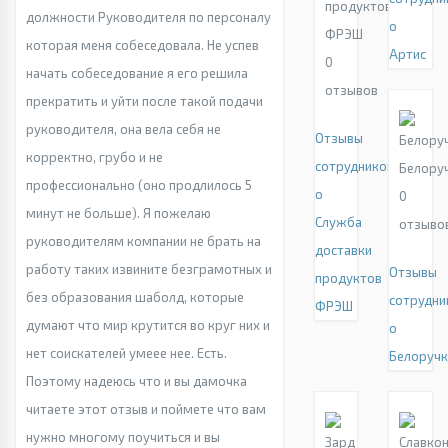
продуктов
должности Руководителя по персоналу
о
ФРЭШ
которая меня собеседовала. Не успев
Артис
0
начать собеседование я его решила
отзывов
прекратить и уйти после такой подачи
руководителя, она вела себя не
Отзывы
корректно, грубо и не
сотрудников
Белору
профессионально (оно продлилось 5
о
0
минут не больше). Я пожелаю
Служба
отзыво
руководителям компании не брать на
доставки
работу таких извините безграмотных и
Отзывы
продуктов
без образования шаболд, которые
сотрудни
ФРЭШ
думают что мир крутится во круг них и
о
нет соискателей умеее нее. Есть.
Белоручк
Поэтому надеюсь что и вы дамочка
читаете этот отзыв и поймете что вам
нужно многому поучиться и вы