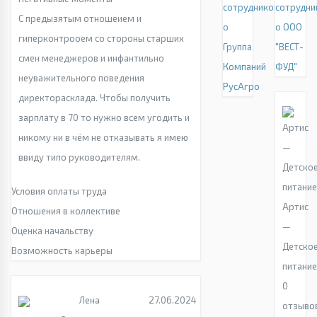
сотрудников
сотрудни
С предызятым отношеием и
о
о ООО
гиперконтрооем со стороны старших
Группа
"ВЕСТ-
смен менеджеров и инфантильно
Компаний
ФУД"
неуважительного поведения
РусАгро
директорасклада. Чтобы получить
зарплату в 70 то нужно всем угодить и
никому ни в чём не отказывать я имею
ввиду типо руководителям.
Условия оплаты труда
Артис
Отношения в коллективе
—
Оценка начальству
Детско
Возможность карьеры
питани
0
Лена
27.06.2024
отзыво