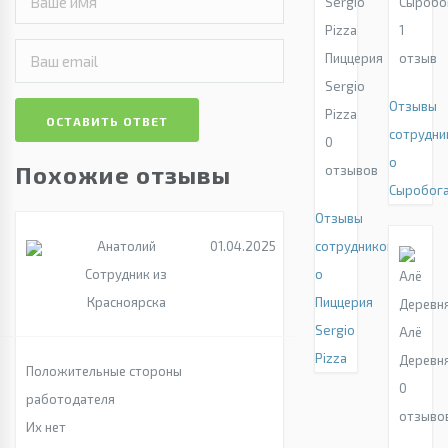
Сыробо
1
Пиццерия
отзыв
Sergio
Отзывы
Pizza
ОСТАВИТЬ ОТВЕТ
сотрудни
0
о
Похожие отзывы
отзывов
Сыробог
Отзывы
Анатолий
01.04.2025
сотрудников
Сотрудник из
о
Красноярска
Пиццерия
Sergio
Алё
Pizza
Деревн
Положительные стороны
0
работодателя
отзыво
Их нет