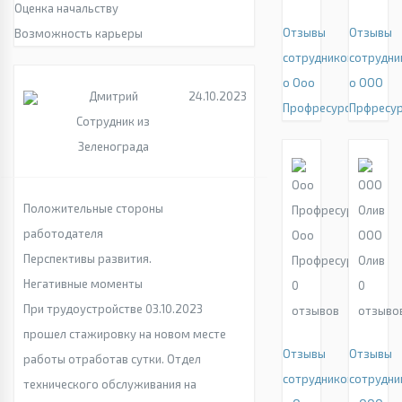
Оценка начальству
Отзывы
Отзывы
Возможность карьеры
сотрудников
сотрудни
о Ооо
о ООО
Дмитрий
24.10.2023
Профресурс
Прфресу
Сотрудник из
Зеленограда
Положительные стороны
работодателя
Ооо
ООО
Перспективы развития.
Профресурс
Олив
Негативные моменты
0
0
При трудоустройстве 03.10.2023
отзывов
отзыво
прошел стажировку на новом месте
Отзывы
Отзывы
работы отработав сутки. Отдел
сотрудников
сотрудни
технического обслуживания на