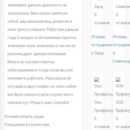
занимаете данную должность не
Зард
Славко
заслуженно. Вам нужно заняться
0
0
собой, ваш внешний вид, развитие и
отзывов
отзыво
опыт просто смешон. Работали раньше
Отзывы
Отзывы
года 3 назад в этой компании парочка
сотрудников
сотрудни
знакомых моих знакомых и так же не
о Зард
о
рекомендуют данную компанию.
Славконд
Много не соответствия на
собеседовании и тогда когда вы уже
начинаете работать. Рассказала об
ситуации в двух словах, но само собой
все было намного ярче и хуже чем я
Ооо
ООО
описала тут. Решать вам. Спасибо!
Профресурс
Прфрес
Условия оплаты труда
0
0
Отношения в коллективе
отзывов
отзыво