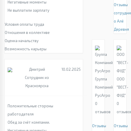
Негативные моменты
Отзывы
Не выплатили зарплату
сотрудни
о Алё
Условия оплаты труда
Деревня
Отношения в коллективе
Оценка начальству
Возможность карьеры
Дмитрий
10.02.2025
Сотрудник из
Группа
ООО
Красноярска
Компаний
"ВЕСТ-
РусАгро
ФУД"
0
0
Положительные стороны
отзывов
отзыво
работодателя
Обед за счёт компании.
Отзывы
Отзывы
Негативные моменты