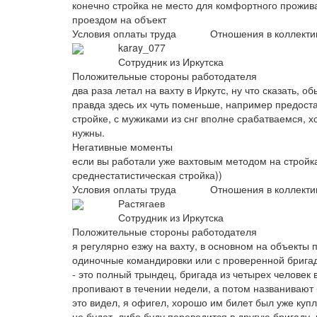
конечно стройка не место для комфортного прожива
проездом на объект
Условия оплаты труда
Отношения в коллекти
karay_077
Сотрудник из Иркутска
Положительные стороны работодателя
два раза летал на вахту в Иркутс, ну что сказать,
правда здесь их чуть поменьше, например предоста
стройке, с мужиками из снг вполне срабатваемся, х
нужны.
Негативные моменты
если вы работали уже вахтовым методом на стройках
среднестатистическая стройка))
Условия оплаты труда
Отношения в коллекти
Растягаев
Сотрудник из Иркутска
Положительные стороны работодателя
я регулярно езжу на вахту, в основном на объекты 
одиночные командировки или с проверенной бригад
- это полный трындец, бригада из четырех человек в
пропивают в течении недели, а потом названивают 
это видел, я офигел, хорошо им билет был уже купл
не будет. либо буду переводится в другую бригаду. 