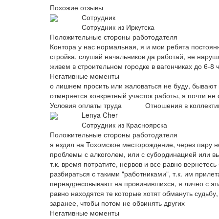
Похожие отзывы
Сотрудник
Сотрудник из Иркутска
Положительные стороны работодателя
Контора у нас нормальная, я и мои ребята постоянн
стройка, слушай начальников да работай, не наруш
живем в строительном городке в вагончиках до 6-8 
Негативные моменты
о лишнем просить или жаловаться не буду, бывают н
отмеряется конкретный участок работы, я почти не
Условия оплаты труда
Отношения в коллекти
Lenya Cher
Сотрудник из Красноярска
Положительные стороны работодателя
я ездил на Тохомское месторождение, через пару н
проблемы с алкоголем, или с субординацией или вы
т.к. время потратите, нервов и все равно вернетес
разбираться с такими "работниками", т.к. им приле
переадресовывают на провинившихся, я лично с эти
равно находятся те которые хотят обмануть судьбу,
заранее, чтобы потом не обвинять других
Негативные моменты