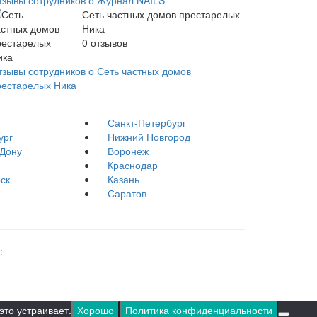
тзывы сотрудников о Журнал NAILS
Сеть частных домов престарелых
Ника
0
отзывов
тзывы сотрудников о Сеть частных домов
рестарелых Ника
Санкт-Петербург
ург
Нижний Новгород
-Дону
Воронеж
Краснодар
ск
Казань
Саратов
:
это устраивает.
Хорошо
Политика конфиденциальности