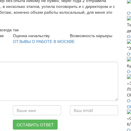
ер без опыта никому не нужен, черег года 2 отправила
 в несколько этапов, успела поговорить и с директором и с
работаю, конечно объем работы колосальный, для меня это
О
всегда так
ве
Оценка начальству
Возможность карьеры
О
ОТЗЫВЫ О РАБОТЕ В МОСКВЕ
О
О
О
О
ОСТАВИТЬ ОТВЕТ
О