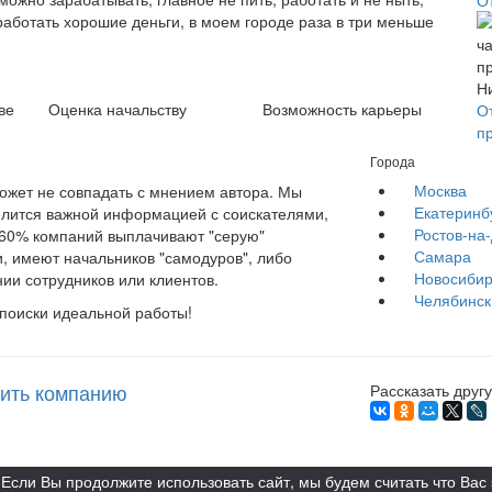
О
работать хорошие деньги, в моем городе раза в три меньше
ве
Оценка начальству
Возможность карьеры
О
п
Города
Москва
жет не совпадать с мнением автора. Мы
Екатеринб
елится важной информацией с соискателями,
Ростов-на
е 60% компаний выплачивают "серую"
Самара
, имеют начальников "самодуров", либо
Новосибир
ии сотрудников или клиентов.
Челябинск
 поиски идеальной работы!
ить компанию
Рассказать другу
Если Вы продолжите использовать сайт, мы будем считать что Вас 