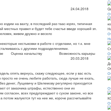
24.04.2018
От
о ездим на вахту, в последний раз таас-юрях, типичная
ай местных правил и будет тебе счастье ввиде хорошей зп.
человек, живем дружно и весело
О
Н
екоторые нестыковки в работе с отделами, но т.к. мне
 сталкиваюсь с другими подразделениями.
ве
Оценка начальству
Возможность карьеры
О
20.03.2018
едель опять вернусь, скажу следующее, если у вас есть
О
 просто не очень любите работать, сюда лучше не ехать,
ь без денег, Лущевичу и Шелемову регулярно приходится
тают от заказчика штрафы, естественно они их
О
м согласен, всех предупреждают о сухом законе, но все
 а потом жалуются тут на нее же, короче рассчитывайте
О