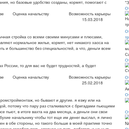
ния, но базовые удобство созданы, кормят, помогают с
О
ве
Оценка начальству
Возможность карьеры
15.03.2018
О
 обычная стройка со всеми своими минусами и плюсами,
т
вляют нормальное жилье, кормят, нет никакого хаоса на
оть и большинство без специальностей, а что, деньги всем
О
 России, то для вас не будет трудностей, а будет
ве
Оценка начальству
Возможность карьеры
О
25.02.2018
О
промстроймонтаж, но бывают и другие. я езжу или на
ой, потому что пару раз сталкивался с бригадами пьющими
се пьют, в итоге вахта на два месяца, а деньги они свои
О
бухие начальнику чтобы тот еще им денег выслал, я лично
ен в обе стороны, но такого больше в моей практике точно
можно зарабатывать, главное не пить, работать и не ныть,