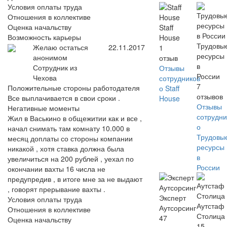
Условия оплаты труда
Отношения в коллективе
Оценка начальству
Staff
Возможность карьеры
House
Трудовы
Желаю остаться
22.11.2017
1
ресурсы
анонимом
отзыв
в
Сотрудник из
Отзывы
России
Чехова
сотрудников
7
Положительные стороны работодателя
о Staff
отзывов
Все выплачивается в свои сроки .
House
Отзывы
Негативные моменты
сотрудни
Жил в Васькино в общежитии как и все ,
о
начал снимать там комнату 10.000 в
Трудовы
месяц доплаты со стороны компании
ресурсы
никакой , хотя ставка должна была
в
увеличиться на 200 рублей , уехал по
России
окончании вахты 16 числа не
предупредив , в итоге мне за не выдают
, говорят прерывание вахты .
Эксперт
Условия оплаты труда
Аутстаф
Аутсорсинг
Отношения в коллективе
Столица
47
Оценка начальству
15