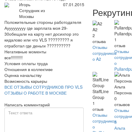
Игорь
07.01.2015
Рекрутин
Сотрудник из
Москвы
Положительные стороны работодателя
Аууууууууу где зарплата моя 29-
A2
Pullandp
30обещали на карту нет досихпор это
2
1
кидалово или что VLS ????????? я
отзыва
отзыв
отработал где деньги ??????????
Отзывы
Отзывы
Негативные моменты
сотрудников
сотрудни
все!!!!!!!!!!
о A2
о
Условия оплаты труда
Pullandp
Отношения в коллективе
Оценка начальству
Возможность карьеры
Альта
ВСЕ ОТЗЫВЫ СОТРУДНИКОВ ПРО VLS
StaffLine
Персона
ОТЗЫВЫ О РАБОТЕ В МОСКВЕ
Group
0
1
отзывов
Написать комментарий
отзыв
Отзывы
Отзывы
сотрудни
сотрудников
о
о
Альта