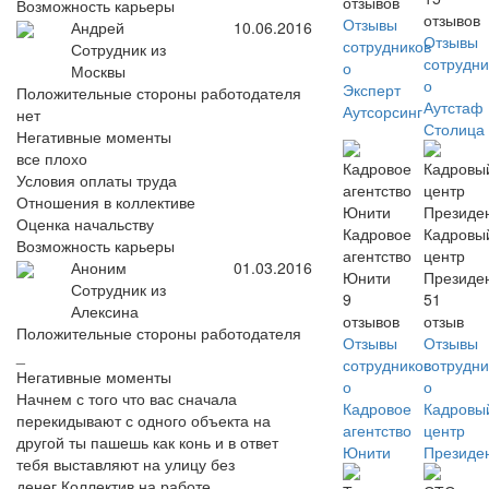
отзывов
Возможность карьеры
отзывов
Отзывы
Андрей
10.06.2016
Отзывы
сотрудников
Сотрудник из
сотрудни
о
Москвы
о
Эксперт
Положительные стороны работодателя
Аутстаф
Аутсорсинг
нет
Столица
Негативные моменты
все плохо
Условия оплаты труда
Отношения в коллективе
Оценка начальству
Кадровое
Кадровы
Возможность карьеры
агентство
центр
Аноним
01.03.2016
Юнити
Президе
Сотрудник из
9
51
Алексина
отзывов
отзыв
Положительные стороны работодателя
Отзывы
Отзывы
_
сотрудников
сотрудни
Негативные моменты
о
о
Начнем с того что вас сначала
Кадровое
Кадровы
перекидывают с одного объекта на
агентство
центр
другой ты пашешь как конь и в ответ
Юнити
Президе
тебя выставляют на улицу без
денег.Коллектив на работе