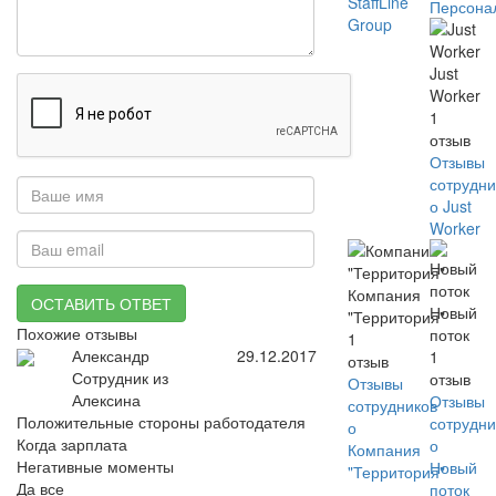
StaffLine
Персона
Group
Just
Worker
1
отзыв
Отзывы
сотрудни
о Just
Worker
Компания
ОСТАВИТЬ ОТВЕТ
Новый
"Территория"
Похожие отзывы
поток
1
Александр
29.12.2017
1
отзыв
Сотрудник из
отзыв
Отзывы
Алексина
Отзывы
сотрудников
Положительные стороны работодателя
сотрудни
о
Когда зарплата
о
Компания
Негативные моменты
Новый
"Территория"
Да все
поток