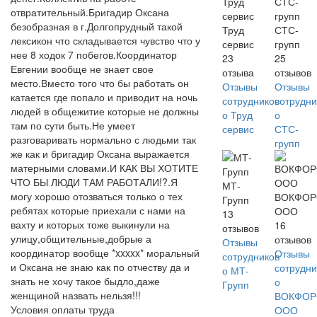
отвратительный.Бригадир Оксана
безобразная в г.Долгопрудный такой
Труд
СТС-
лексикон что складывается чувство что у
сервис
групп
нее 8 ходок 7 побегов.Координатор
23
25
Евгении вообще не знает свое
отзыва
отзывов
место.Вместо того что бы работать он
Отзывы
Отзывы
катается где попало и приводит на ночь
сотрудников
сотрудни
людей в общежитие которые не должны
о Труд
о
там по сути быть.Не умеет
сервис
СТС-
разговаривать нормально с людьми так
групп
же как и бригадир Оксана выражается
матерными словами.И КАК ВЫ ХОТИТЕ
ЧТО БЫ ЛЮДИ ТАМ РАБОТАЛИ!?.Я
МТ-
могу хорошо отозваться только о тех
ВОКФОР
Групп
ребятах которые приехали с нами на
ООО
13
вахту и которых тоже выкинули на
16
отзывов
улицу,общительные,добрые а
отзывов
Отзывы
координатор вообще *xxxxx* моральный
Отзывы
сотрудников
и Оксана не знаю как по отчеству да и
сотрудни
о МТ-
знать не хочу такое быдло,даже
о
Групп
женщиной назвать нельзя!!!
ВОКФОР
Условия оплаты труда
ООО