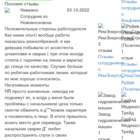
Отзывы
Похожие отзывы
сотрудни
Неважно
03.10.2022
о
Сотрудник из
Альфаме
Новомосковска
Положительные стороны работодателя
Как никак опыт) вообще работа
РемЭнергоСпецСтр
Politek
оказалась разнообразной, я как
3
(Политек
девушка побывала от ассистента
отзыва
1
штамповки и сварки ( при этом иногда
Отзывы
отзыв
стояла с парнями на линии и варила)
сотрудников
Отзывы
до спеца по качеству. Скучаю больше
о
сотрудни
по ребятам-работникам линии, которые
РемЭнергоСпецСтр
о
ко мне хорошо относились.
Politek
Негативные моменты
(Политек
HR просто конченные, никогда не
поднимут зп, а когда у меня были
проблемы с начальником цеха только
смогли обвинить в д***мовом характере
Завод
и посмеялись в лицо. В итоге пришлось
Глобад
гидравлических
искать место для перевода. Также
Медикал
машин
начальник сварки Д* любит
Трейд
1
распространять слухи о своих
1
отзыв