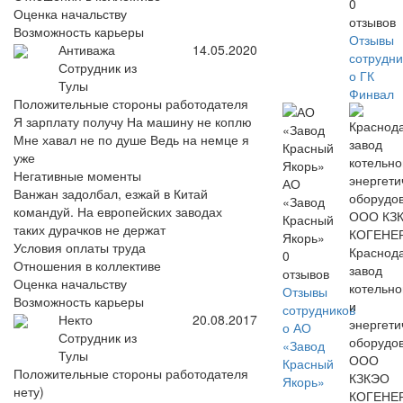
0
Оценка начальству
отзывов
Возможность карьеры
Отзывы
Антиважа
14.05.2020
сотрудни
Сотрудник из
о ГК
Тулы
Финвал
Положительные стороны работодателя
Я зарплату получу На машину не коплю
Мне хавал не по душе Ведь на немце я
уже
Негативные моменты
АО
Ванжан задолбал, езжай в Китай
«Завод
командуй. На европейских заводах
Красный
таких дурачков не держат
Якорь»
Условия оплаты труда
Краснод
0
Отношения в коллективе
завод
отзывов
Оценка начальству
котельно
Отзывы
Возможность карьеры
и
сотрудников
Некто
20.08.2017
энергети
о АО
Сотрудник из
оборудо
«Завод
Тулы
ООО
Красный
Положительные стороны работодателя
КЗКЭО
Якорь»
нету)
КОГЕНЕ