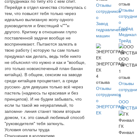
сотрудниках по типу кто с кем спит.
отзыв
Отзывы
Перейдя в отдел качества столкнулась с
Отзывы
сотрудников
тем, что повысят тебя только через
сотрудни
о
идеально вылизаную жопу одного
о
Завод
руководителя и блестящий ч***н
Глобад
гидравлических
другого. Критику в отношении глупо
Медикал
машин
поставленной задачи вообще не
Трейд
воспринимают. Пытаются залезть в
твою работу ( которую ты сам только
придумал как делать, ведь тебе никто
ООО
не объяснял что нужно и как и "вообще,
ЭНЕРГОГРАД-
"ЭРСТВА
это только новоиспеченый план-банан
ЕК
1
китайца). В общем, сексизм на заводе
4
отзыв
среди китайцев процветает, а среди
отзыва
Отзывы
русских- для девушек только всё через
Отзывы
сотрудни
пастель (надеюсь ты красивая и без
сотрудников
о
принципов). И не будем забывать, что
о
ООО
если ты такой же неукратимый, то
ЭНЕРГОГРАД-
"ЭРСТВА
запомни- линия станет твоим вторым
ЕК
домом, т.к. это самый любимый способ
"руководителя" тебя заткнуть.
ГК
Условия оплаты труда
Финвал
Отношения в коллективе