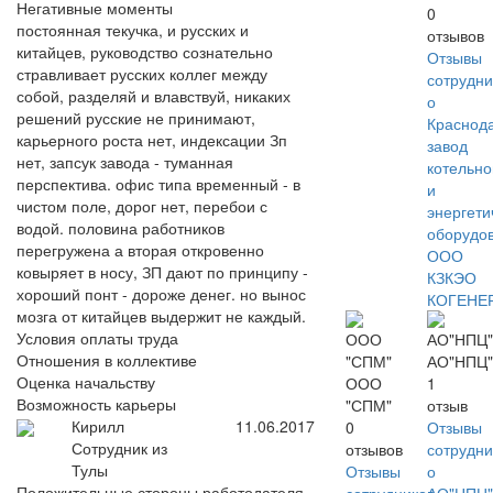
Негативные моменты
0
постоянная текучка, и русских и
отзывов
китайцев, руководство сознательно
Отзывы
стравливает русских коллег между
сотрудни
собой, разделяй и влавствуй, никаких
о
решений русские не принимают,
Краснод
карьерного роста нет, индексации Зп
завод
нет, запсук завода - туманная
котельно
перспектива. офис типа временный - в
и
чистом поле, дорог нет, перебои с
энергети
водой. половина работников
оборудо
перегружена а вторая откровенно
ООО
ковыряет в носу, ЗП дают по принципу -
КЗКЭО
хороший понт - дороже денег. но вынос
КОГЕНЕ
мозга от китайцев выдержит не каждый.
Условия оплаты труда
Отношения в коллективе
АО"НПЦ"
Оценка начальству
ООО
1
Возможность карьеры
"СПМ"
отзыв
Кирилл
11.06.2017
0
Отзывы
Сотрудник из
отзывов
сотрудни
Тулы
Отзывы
о
Положительные стороны работодателя