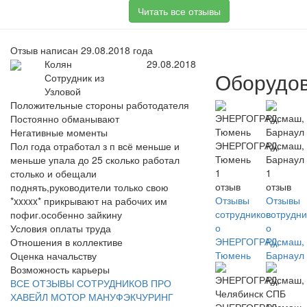
Читать все отзывы
Отзыв написан 29.08.2018 года
Колян
29.08.2018
Оборудо
Сотрудник из
Узловой
Положительные стороны работодателя
Постоянно обманывают
Негативные моменты
ЭНЕРГОГРАД,
Русмаш,
Пол года отработал з п всё меньше и
Тюмень
Барнаул
меньше упала до 25 сколько работал
1
1
столько и обещали
отзыв
отзыв
поднять,руководители только свою
Отзывы
Отзывы
*xxxxx* прикрывают на рабочих им
сотрудников
сотрудни
пофиг.особенно зайкину
о
о
Условия оплаты труда
ЭНЕРГОГРАД,
Русмаш,
Отношения в коллективе
Тюмень
Барнаул
Оценка начальству
Возможность карьеры
ВСЕ ОТЗЫВЫ СОТРУДНИКОВ ПРО
ХАВЕЙЛ МОТОР МАНУФЭКЧУРИНГ