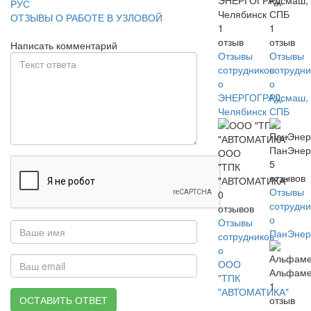
ЭНЕРГОГРАД,
Русмаш,
РУС
Челябинск
СПБ
ОТЗЫВЫ О РАБОТЕ В УЗЛОВОЙ
1
1
отзыв
отзыв
Написать комментарий
Отзывы
Отзывы
сотрудников
сотрудни
о
о
ЭНЕРГОГРАД,
Русмаш,
Челябинск
СПБ
ПанЭнер
ООО
5
"ТПК
отзывов
"АВТОМАТИКА"
Отзывы
0
сотрудни
отзывов
о
Отзывы
ПанЭнер
сотрудников
о
ООО
Альфаме
"ТПК
1
"АВТОМАТИКА"
ОСТАВИТЬ ОТВЕТ
отзыв