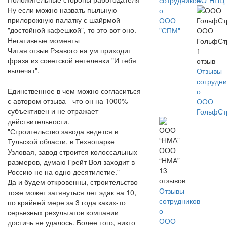
сотрудников
АО"НПЦ"
Ну если можно назвать пыльную
о
прилорожную палатку с шайрмой -
ООО
"достойной кафешкой", то это вот оно.
"СПМ"
ООО
Негативные моменты
ГольфСт
Читая отзыв Ржавого на ум приходит
1
фраза из советской нетеленки "И тебя
отзыв
вылечат".
Отзывы
сотрудни
Единственное в чем можно согласиться
о
с автором отзыва - что он на 1000%
ООО
субъективен и не отражает
ГольфСт
действительности.
"Строительство завода ведется в
Тульской области, в Технопарке
ООО
Узловая, завод строится колоссальных
“НМА”
размеров, думаю Грейт Вол заходит в
13
Россию не на одно десятилетие."
отзывов
Да и будем откровенны, строительство
Отзывы
тоже может затянуться лет эдак на 10,
сотрудников
по крайней мере за 3 года каких-то
о
серьезных результатов компании
ООО
достичь не удалось. Более того, никто